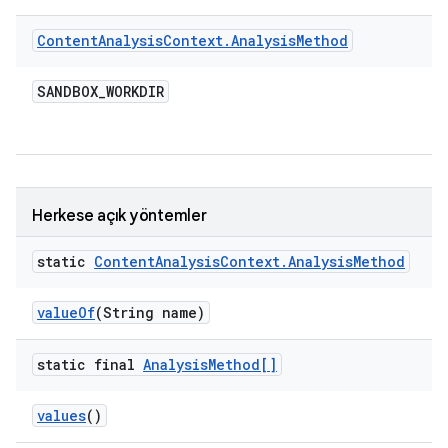
Content
Analysis
Context
.
Analysis
Method
SANDBOX
_
WORKDIR
Herkese açık yöntemler
static
Content
Analysis
Context
.
Analysis
Method
value
Of
(String name)
static final
Analysis
Method[]
values
()