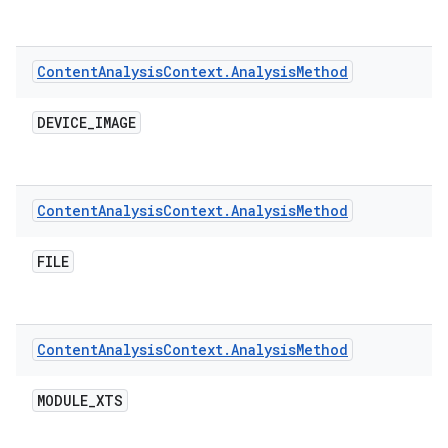
Content
Analysis
Context
.
Analysis
Method
DEVICE
_
IMAGE
Content
Analysis
Context
.
Analysis
Method
FILE
Content
Analysis
Context
.
Analysis
Method
MODULE
_
XTS