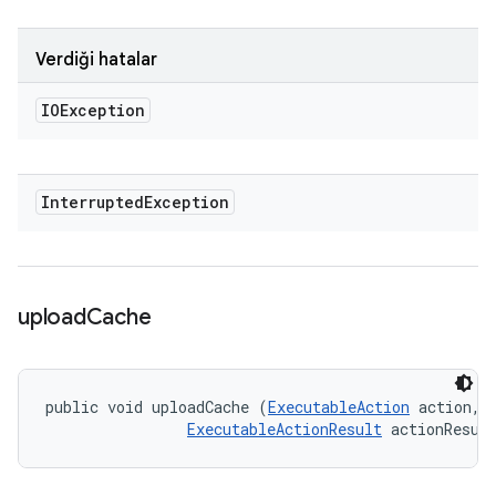
Verdiği hatalar
IOException
Interrupted
Exception
upload
Cache
public void uploadCache (
ExecutableAction
 action, 

ExecutableActionResult
 actionResul