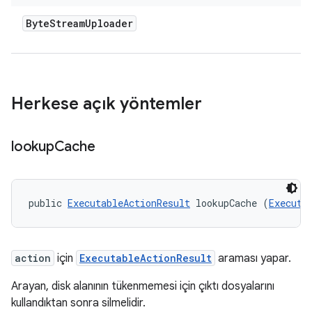
Byte
Stream
Uploader
Herkese açık yöntemler
lookup
Cache
public 
ExecutableActionResult
 lookupCache (
Executa
action
için
ExecutableActionResult
araması yapar.
Arayan, disk alanının tükenmemesi için çıktı dosyalarını
kullandıktan sonra silmelidir.