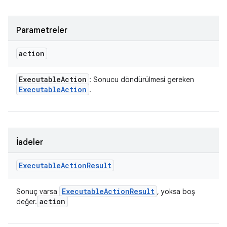
Parametreler
action
Executable
Action
: Sonucu döndürülmesi gereken
Executable
Action
.
İadeler
Executable
Action
Result
Executable
Action
Result
Sonuç varsa
, yoksa boş
action
değer.