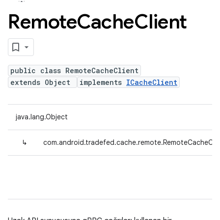
Remote
Cache
Client
public class RemoteCacheClient
extends Object
implements
ICacheClient
java.lang.Object
↳
com.android.tradefed.cache.remote.RemoteCacheClie