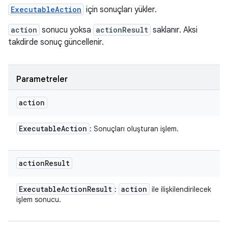
ExecutableAction
için sonuçları yükler.
action
sonucu yoksa
actionResult
saklanır. Aksi
takdirde sonuç güncellenir.
Parametreler
action
Executable
Action
: Sonuçları oluşturan işlem.
action
Result
Executable
Action
Result
action
:
ile ilişkilendirilecek
işlem sonucu.