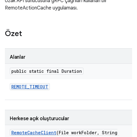
Uzak API sunucusuna gRPC çağrıları kullanan bir
RemoteActionCache uygulaması.
Özet
Alanlar
public static final Duration
REMOTE
_
TIMEOUT
Herkese açık oluşturucular
Remote
Cache
Client
(File work
Folder
,
String