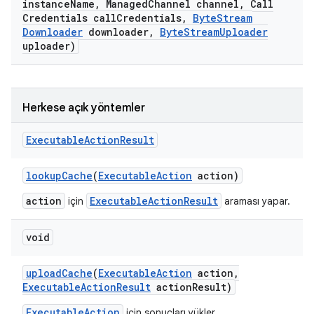
instance
Name
,
Managed
Channel channel
,
Call
Credentials call
Credentials
,
Byte
Stream
Downloader
downloader
,
Byte
Stream
Uploader
uploader)
Herkese açık yöntemler
Executable
Action
Result
lookup
Cache
(
Executable
Action
action)
action
ExecutableActionResult
için
araması yapar.
void
upload
Cache
(
Executable
Action
action
,
Executable
Action
Result
action
Result)
ExecutableAction
için sonuçları yükler.