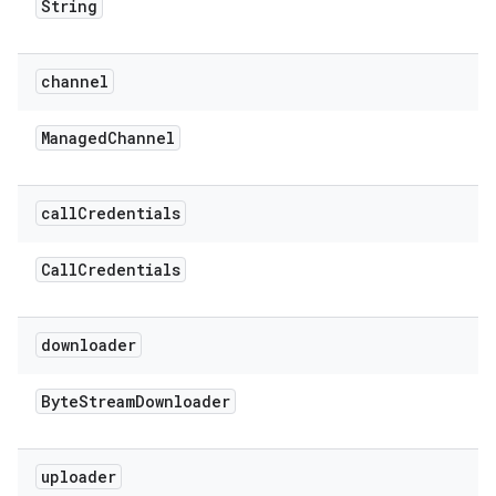
String
channel
Managed
Channel
call
Credentials
Call
Credentials
downloader
Byte
Stream
Downloader
uploader