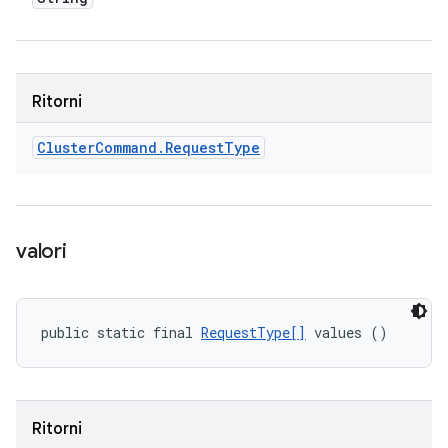
Ritorni
Cluster
Command
.
Request
Type
valori
public static final 
RequestType[]
 values ()
Ritorni