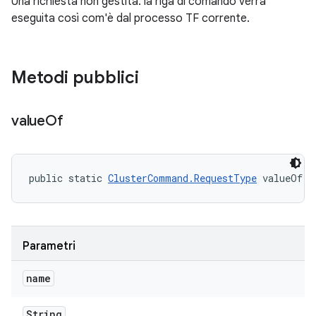
Una richiesta non gestita: la riga di comando verrà
eseguita così com'è dal processo TF corrente.
Metodi pubblici
value
Of
public static 
ClusterCommand.RequestType
 valueOf (
Parametri
name
String