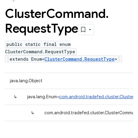
Cluster
Command
.
Request
Type
public static final enum
ClusterCommand.RequestType
extends Enum<
ClusterCommand.RequestType
>
java.lang.Object
↳
java.lang.Enum<
com.android.tradefed.cluster.Cluste
↳
com.android.tradefed.cluster.ClusterComma