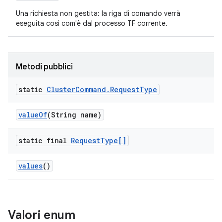
Una richiesta non gestita: la riga di comando verrà
eseguita così com'è dal processo TF corrente.
Metodi pubblici
static
Cluster
Command
.
Request
Type
value
Of
(String name)
static final
Request
Type[]
values
()
Valori enum