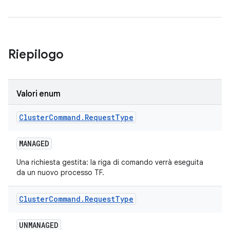
Riepilogo
Valori enum
Cluster
Command
.
Request
Type
MANAGED
Una richiesta gestita: la riga di comando verrà eseguita
da un nuovo processo TF.
Cluster
Command
.
Request
Type
UNMANAGED