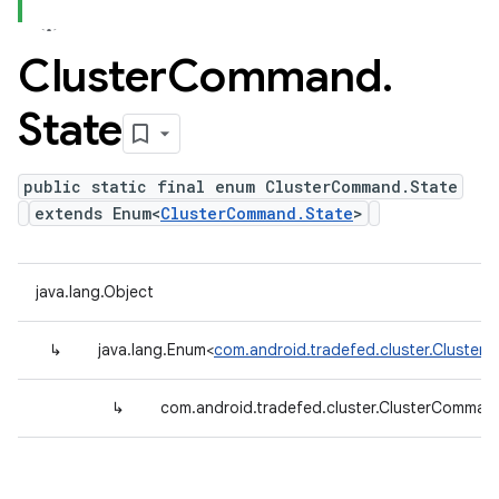
Cluster
Command
.
State
public static final enum ClusterCommand.State
extends Enum<
ClusterCommand.State
>
java.lang.Object
↳
java.lang.Enum<
com.android.tradefed.cluster.Cluste
↳
com.android.tradefed.cluster.ClusterComman