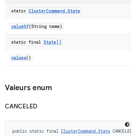
static
Cluster
Command
.
State
value
Of
(String name)
static final
State[]
values
()
Valeurs enum
CANCELED
public static final 
ClusterCommand.State
 CANCELED