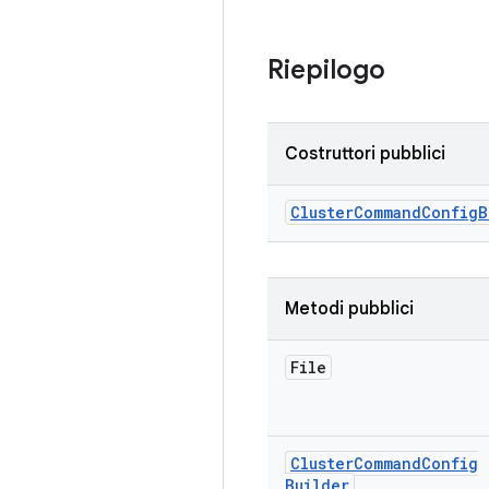
Riepilogo
Costruttori pubblici
Cluster
Command
Config
B
Metodi pubblici
File
Cluster
Command
Config
Builder