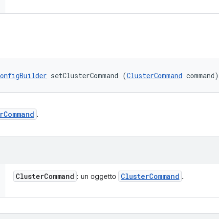
onfigBuilder
 setClusterCommand (
ClusterCommand
 command)
erCommand
.
Cluster
Command
Cluster
Command
: un oggetto
.