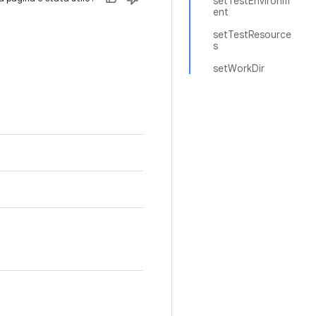
setTestEnvironm
ent
setTestResource
s
setWorkDir