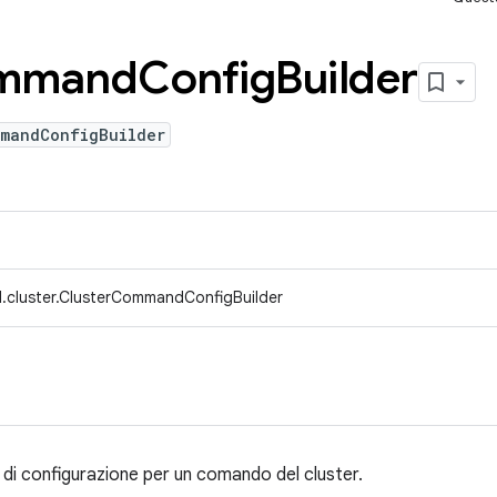
mmand
Config
Builder
mmandConfigBuilder
.cluster.ClusterCommandConfigBuilder
e di configurazione per un comando del cluster.