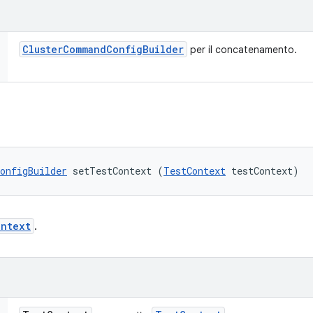
Cluster
Command
Config
Builder
per il concatenamento.
onfigBuilder
 setTestContext (
TestContext
 testContext)
ontext
.