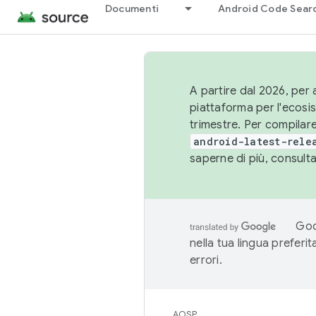
Documenti
Android Code Sear
A partire dal 2026, per a
piattaforma per l'ecos
trimestre. Per compilare
android-latest-rele
saperne di più, consult
Goo
nella tua lingua preferi
errori.
AOSP