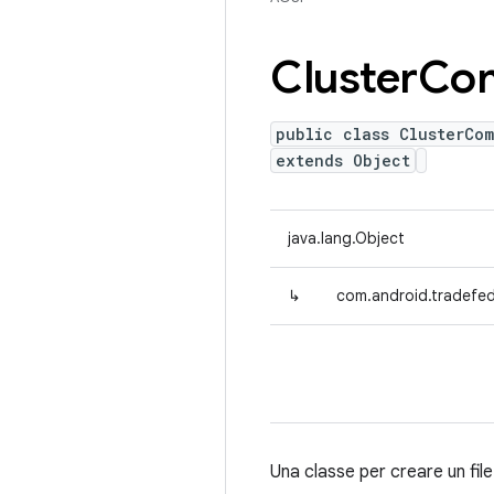
Cluster
Co
public class ClusterCo
extends Object
java.lang.Object
↳
com.android.tradefed
Una classe per creare un fil