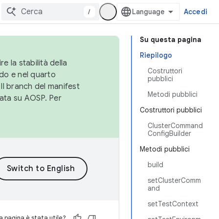
/
Accedi
Su questa pagina
Riepilogo
e la stabilità della
Costruttori
do e nel quarto
pubblici
 Il branch del manifest
Metodi pubblici
cata su AOSP. Per
Costruttori pubblici
ClusterCommand
ConfigBuilder
Metodi pubblici
build
setClusterComm
and
setTestContext
 pagina è stata utile?