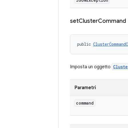
JSONException
set
Cluster
Command
public 
ClusterCommandC
Imposta un oggetto
Clust
Parametri
command