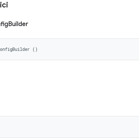
ici
fig
Builder
ConfigBuilder ()