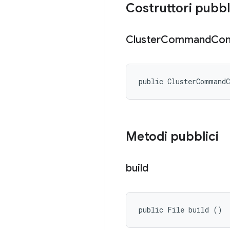
Costruttori pubbl
Cluster
Command
Con
public ClusterCommand
Metodi pubblici
build
public File build ()