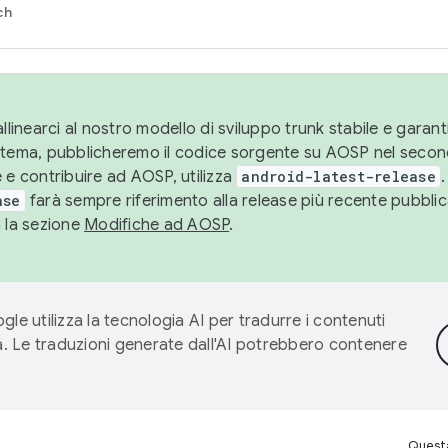
ch
llinearci al nostro modello di sviluppo trunk stabile e garantir
istema, pubblicheremo il codice sorgente su AOSP nel secon
 e contribuire ad AOSP, utilizza
android-latest-release
.
ase
farà sempre riferimento alla release più recente pubbli
a la sezione
Modifiche ad AOSP
.
gle utilizza la tecnologia AI per tradurre i contenuti
ta. Le traduzioni generate dall'AI potrebbero contenere
Questa