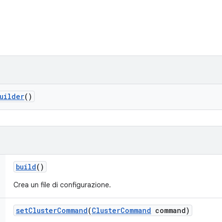
uilder
()
build
()
Crea un file di configurazione.
set
Cluster
Command
(
Cluster
Command
command)