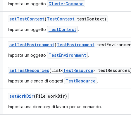
ClusterCommand
Imposta un oggetto
.
set
Test
Context
(
Test
Context
test
Context)
TestContext
Imposta un oggetto
.
set
Test
Environment
(
Test
Environment
test
Environme
TestEnvironment
Imposta un oggetto
.
set
Test
Resources
(List<
Test
Resource
> test
Resources
TestResource
Imposta un elenco di oggetti
.
set
Work
Dir
(File work
Dir)
Imposta una directory di lavoro per un comando.