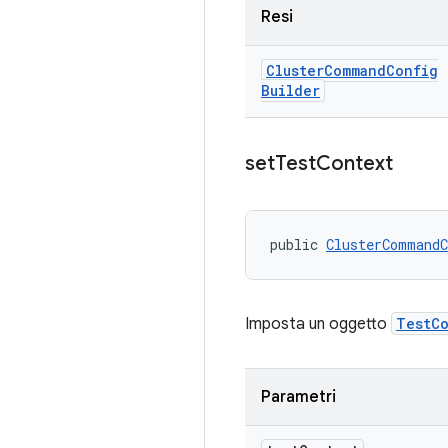
Resi
Cluster
Command
Config
Builder
set
Test
Context
public 
ClusterCommandC
Imposta un oggetto
TestC
Parametri