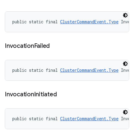
public static final 
ClusterCommandEvent.Type
 Invoc
Invocation
Failed
public static final 
ClusterCommandEvent.Type
 Invoc
Invocation
Initiated
public static final 
ClusterCommandEvent.Type
 Invoc