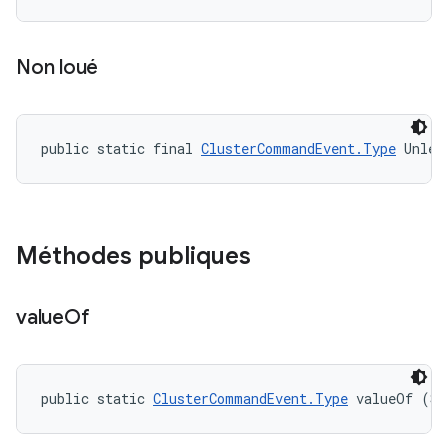
Non loué
public static final 
ClusterCommandEvent.Type
 Unlea
Méthodes publiques
value
Of
public static 
ClusterCommandEvent.Type
 valueOf (St