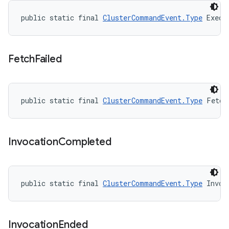
public static final 
ClusterCommandEvent.Type
 Execu
Fetch
Failed
public static final 
ClusterCommandEvent.Type
 Fetch
Invocation
Completed
public static final 
ClusterCommandEvent.Type
 Invoc
Invocation
Ended