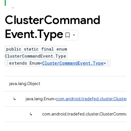
Cluster
Command
Event
.
Type
public static final enum
ClusterCommandEvent.Type
extends Enum<
ClusterCommandEvent.Type
>
java.lang.Object
↳
java.lang.Enum<
com.android.tradefed.cluster.Cluste
↳
com.android.tradefed.cluster.ClusterComman