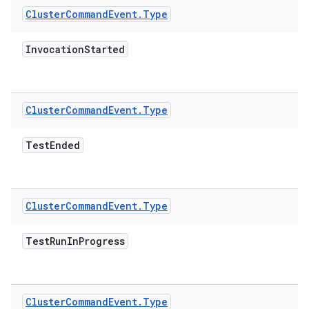
Cluster
Command
Event
.
Type
Invocation
Started
Cluster
Command
Event
.
Type
Test
Ended
Cluster
Command
Event
.
Type
Test
Run
In
Progress
Cluster
Command
Event
.
Type