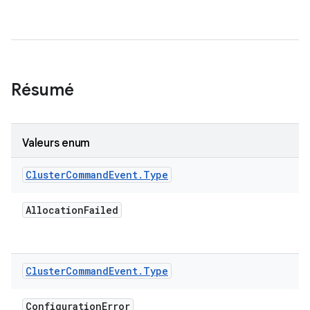
Résumé
Valeurs enum
Cluster
Command
Event
.
Type
Allocation
Failed
Cluster
Command
Event
.
Type
Configuration
Error