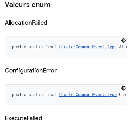
Valeurs enum
Allocation
Failed
public static final 
ClusterCommandEvent.Type
 Alloc
Configuration
Error
public static final 
ClusterCommandEvent.Type
 Confi
Execute
Failed