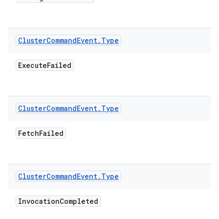
Cluster
Command
Event
.
Type
Execute
Failed
Cluster
Command
Event
.
Type
Fetch
Failed
Cluster
Command
Event
.
Type
Invocation
Completed