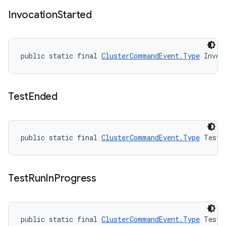
Invocation
Started
public static final 
ClusterCommandEvent.Type
 Invoc
Test
Ended
public static final 
ClusterCommandEvent.Type
 TestE
Test
Run
In
Progress
public static final 
ClusterCommandEvent.Type
 TestR