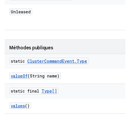
Unleased
Méthodes publiques
static
Cluster
Command
Event
.
Type
value
Of
(String name)
static final
Type[]
values
()