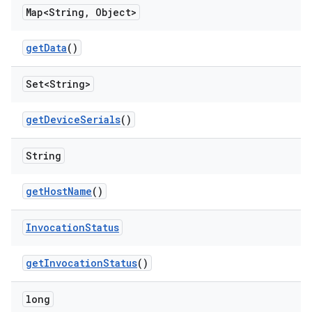
Map<String
,
Object>
get
Data
()
Set<String>
get
Device
Serials
()
String
get
Host
Name
()
Invocation
Status
get
Invocation
Status
()
long