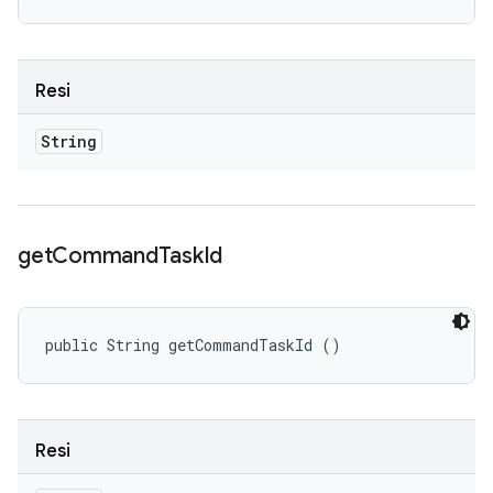
Resi
String
get
Command
Task
Id
public String getCommandTaskId ()
Resi