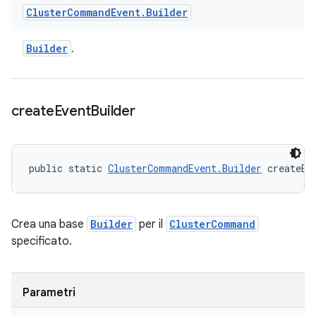
Cluster
Command
Event
.
Builder
Builder
.
create
Event
Builder
public static 
ClusterCommandEvent.Builder
 createEv
Crea una base
Builder
per il
ClusterCommand
specificato.
Parametri