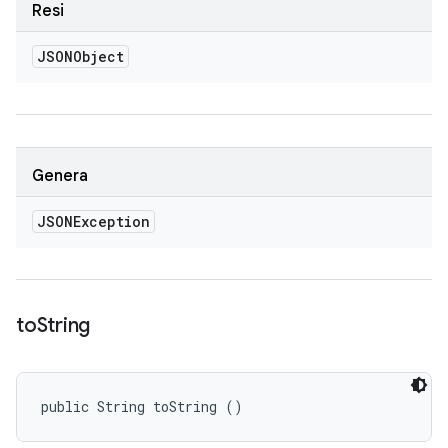
Resi
JSONObject
Genera
JSONException
to
String
public String toString ()