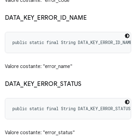
Valore costante: "error_code"
DATA
_
KEY
_
ERROR
_
ID
_
NAME
public static final String DATA_KEY_ERROR_ID_NAME
Valore costante: "error_name"
DATA
_
KEY
_
ERROR
_
STATUS
public static final String DATA_KEY_ERROR_STATUS
Valore costante: "error_status"