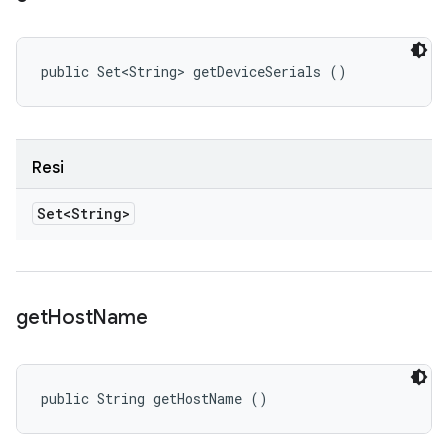
public Set<String> getDeviceSerials ()
Resi
Set<String>
get
Host
Name
public String getHostName ()