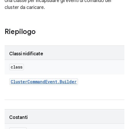
Una classe per incapsulare gli eventi di comando del
cluster da caricare.
Riepilogo
Classi nidificate
class
Cluster
Command
Event
.
Builder
Costanti