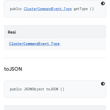
public 
ClusterCommandEvent.Type
 getType ()
Resi
Cluster
Command
Event
.
Type
to
JSON
public JSONObject toJSON ()