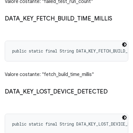
Valore costante: "failed_test_run_count"
DATA
_
KEY
_
FETCH
_
BUILD
_
TIME
_
MILLIS
public static final String DATA_KEY_FETCH_BUILD_TI
Valore costante: "fetch_build_time_millis"
DATA
_
KEY
_
LOST
_
DEVICE
_
DETECTED
public static final String DATA_KEY_LOST_DEVICE_DE