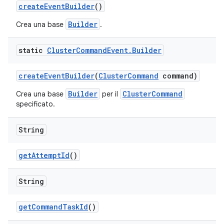
create
Event
Builder
()
Builder
Crea una base
.
static
Cluster
Command
Event
.
Builder
create
Event
Builder
(
Cluster
Command
command)
Builder
ClusterCommand
Crea una base
per il
specificato.
String
get
Attempt
Id
()
String
get
Command
Task
Id
()