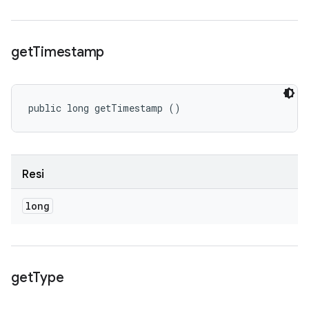
get
Timestamp
public long getTimestamp ()
Resi
long
get
Type