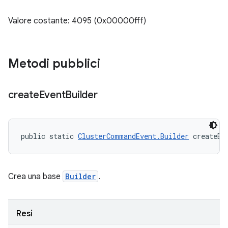
Valore costante: 4095 (0x00000fff)
Metodi pubblici
create
Event
Builder
public static 
ClusterCommandEvent.Builder
 createEv
Crea una base
Builder
.
Resi