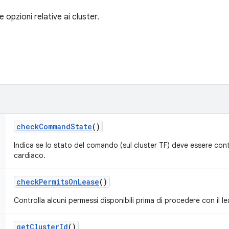
 opzioni relative ai cluster.
check
Command
State
()
Indica se lo stato del comando (sul cluster TF) deve essere contr
cardiaco.
check
Permits
On
Lease
()
Controlla alcuni permessi disponibili prima di procedere con il le
get
Cluster
Id
()