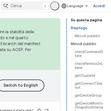
/
Accedi
Su questa pagina
Riepilogo
e la stabilità della
Metodi pubblici
do e nel quarto
 Il branch del manifest
Metodi pubblici
cata su AOSP. Per
checkCommandS
tate
checkPermitsOnL
ease
getClusterId
getConnectTime
out
getDeviceGroup
getDeviceMonito
rSnapshotInterva
 pagina è stata utile?