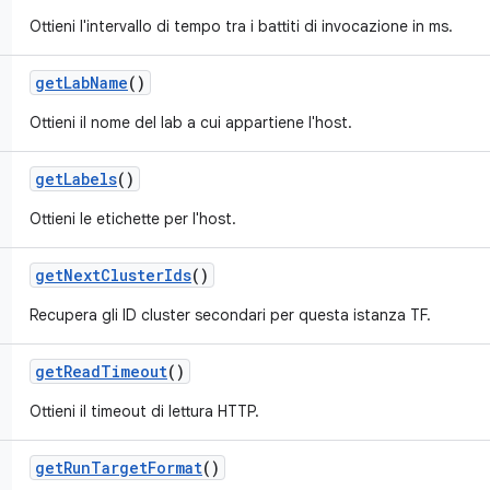
Ottieni l'intervallo di tempo tra i battiti di invocazione in ms.
get
Lab
Name
()
Ottieni il nome del lab a cui appartiene l'host.
get
Labels
()
Ottieni le etichette per l'host.
get
Next
Cluster
Ids
()
Recupera gli ID cluster secondari per questa istanza TF.
get
Read
Timeout
()
Ottieni il timeout di lettura HTTP.
get
Run
Target
Format
()