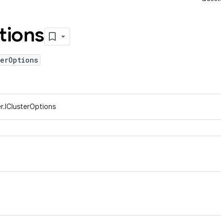
tions
erOptions
r.IClusterOptions