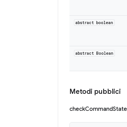
abstract boolean
abstract Boolean
Metodi pubblici
check
Command
State