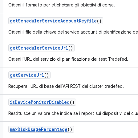
Ottieni il formato per etichettare gli obiettivi di corsa.
get
Scheduler
Service
Account
Keyfile
()
Ottieni il file della chiave del service account di pianificazione d
get
Scheduler
Service
Url
()
Ottieni l'URL del servizio di pianificazione dei test Tradefed.
get
Service
Url
()
Recupera l'URL di base dell'API REST del cluster tradefed.
is
Device
Monitor
Disabled
()
Restituisce un valore che indica se i report sui dispositivi del clu
max
Disk
Usage
Percentage
()