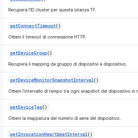
Recupera l'ID cluster per questa istanza TF.
get
Connect
Timeout
()
Ottieni il timeout di connessione HTTP.
get
Device
Group
()
Recupera il mapping da gruppo di dispositivi a dispositivo.
get
Device
Monitor
Snapshot
Interval
()
Ottieni l'intervallo di tempo tra ogni snapshot del dispositivo in m
get
Device
Tag
()
Ottieni la mappatura del numero di serie del dispositivo.
get
Invocation
Heartbeat
Interval
()