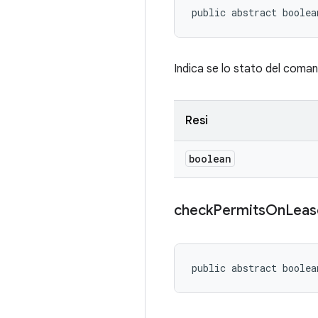
public abstract boolea
Indica se lo stato del coman
Resi
boolean
check
Permits
On
Leas
public abstract boole