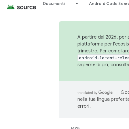
Documenti
Android Code Sear
A partire dal 2026, per a
piattaforma per l'ecos
trimestre. Per compilare
android-latest-rele
saperne di più, consult
Goo
nella tua lingua preferi
errori.
AOSP