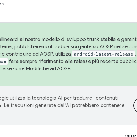
ch
llinearci al nostro modello di sviluppo trunk stabile e garantir
istema, pubblicheremo il codice sorgente su AOSP nel secon
 e contribuire ad AOSP, utilizza
android-latest-release
.
ase
farà sempre riferimento alla release più recente pubbli
a la sezione
Modifiche ad AOSP
.
gle utilizza la tecnologia AI per tradurre i contenuti
ta. Le traduzioni generate dall'AI potrebbero contenere
Questa