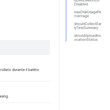
isDeviceMonitor
Disabled
maxDiskUsagePe
rcentage
shouldCollectEar
lyTestSummary
shouldUploadInv
ocationStatus
ollato durante il battito
asing.