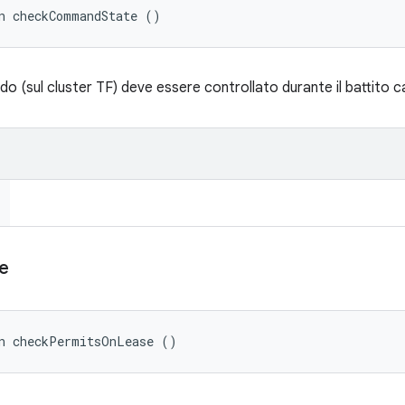
n checkCommandState ()
do (sul cluster TF) deve essere controllato durante il battito c
e
an checkPermitsOnLease ()