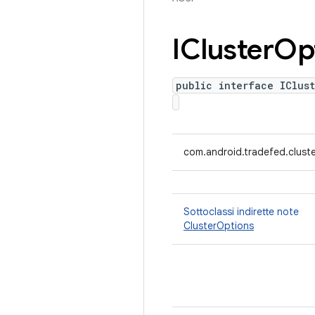
ICluster
Op
public interface IClust
com.android.tradefed.cluste
Sottoclassi indirette note
ClusterOptions