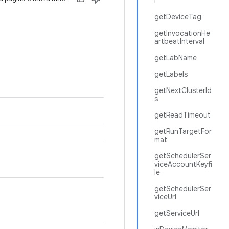
l
getDeviceTag
getInvocationHe
artbeatInterval
getLabName
getLabels
getNextClusterId
s
getReadTimeout
getRunTargetFor
mat
getSchedulerSer
viceAccountKeyfi
le
getSchedulerSer
viceUrl
getServiceUrl