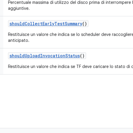
Percentuale massima di utilizzo del disco prima di interrompere l'a
aggiuntive.
should
Collect
Early
Test
Summary
()
Restituisce un valore che indica se lo scheduler deve raccogliere 
anticipato.
should
Upload
Invocation
Status
()
Restituisce un valore che indica se TF deve caricare lo stato di 