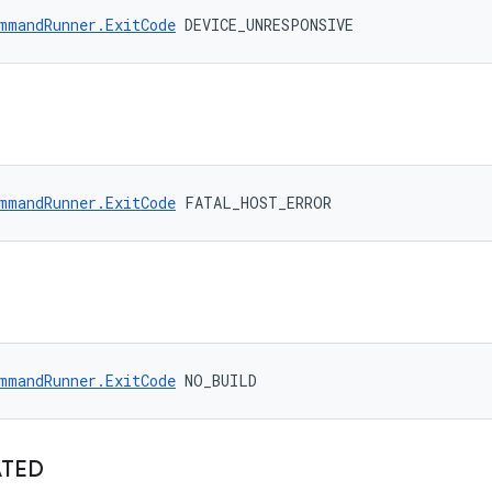
mmandRunner.ExitCode
 DEVICE_UNRESPONSIVE
mmandRunner.ExitCode
 FATAL_HOST_ERROR
mmandRunner.ExitCode
 NO_BUILD
ATED