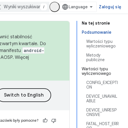
/
Zaloguj się
Na tej stronie
Podsumowanie
wnić stabilność
Wartości typu
zwartym kwartale. Do
wyliczeniowego
 manifestu
android-
Metody
 AOSP. Więcej
publiczne
Wartości typu
wyliczeniowego
CONFIG_EXCEPTI
ON
DEVICE_UNAVAIL
ABLE
DEVICE_UNRESP
ONSIVE
kazówki były pomocne?
FATAL_HOST_ERR