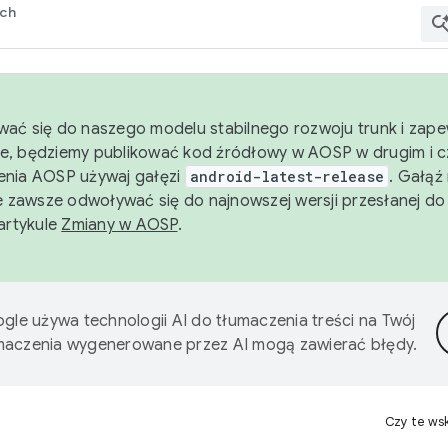
rch
wać się do naszego modelu stabilnego rozwoju trunk i zape
e, będziemy publikować kod źródłowy w AOSP w drugim i c
enia AOSP używaj gałęzi
android-latest-release
. Gałąź
 zawsze odwoływać się do najnowszej wersji przesłanej do
 artykule
Zmiany w AOSP
.
gle używa technologii AI do tłumaczenia treści na Twój
umaczenia wygenerowane przez AI mogą zawierać błędy.
Czy te ws