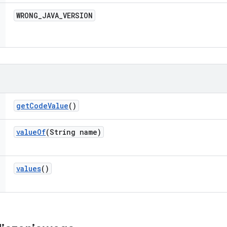
WRONG
_
JAVA
_
VERSION
get
Code
Value
()
value
Of
(String name)
values
()