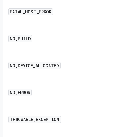
FATAL
_
HOST
_
ERROR
NO
_
BUILD
NO
_
DEVICE
_
ALLOCATED
NO
_
ERROR
THROWABLE
_
EXCEPTION