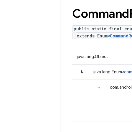
Command
public static final en
extends Enum<
CommandR
java.lang.Object
↳
java.lang.Enum<
com
↳
com.andro