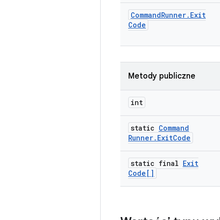
Command
Runner
.
Exit
Code
Metody publiczne
int
static
Command
Runner
.
Exit
Code
static final
Exit
Code[]