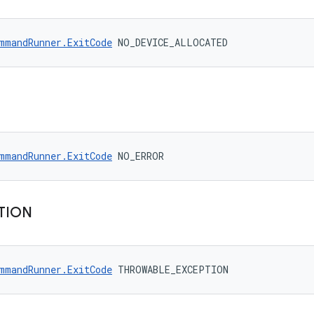
mmandRunner.ExitCode
 NO_DEVICE_ALLOCATED
mmandRunner.ExitCode
 NO_ERROR
TION
mmandRunner.ExitCode
 THROWABLE_EXCEPTION