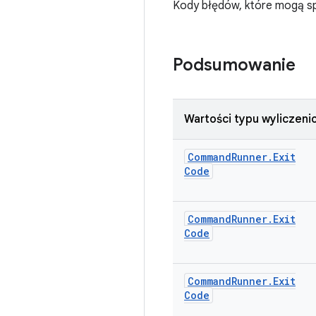
Kody błędów, które mogą s
Podsumowanie
Wartości typu wyliczen
Command
Runner
.
Exit
Code
Command
Runner
.
Exit
Code
Command
Runner
.
Exit
Code