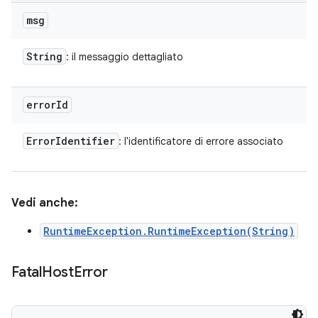
msg
String
: il messaggio dettagliato
error
Id
Error
Identifier
: l'identificatore di errore associato
Vedi anche:
RuntimeException.RuntimeException(String)
Fatal
Host
Error