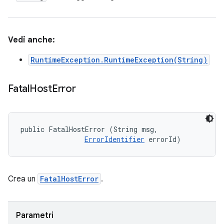
Vedi anche:
RuntimeException.RuntimeException(String)
Fatal
Host
Error
public FatalHostError (String msg, 

ErrorIdentifier
 errorId)
Crea un
FatalHostError
.
Parametri