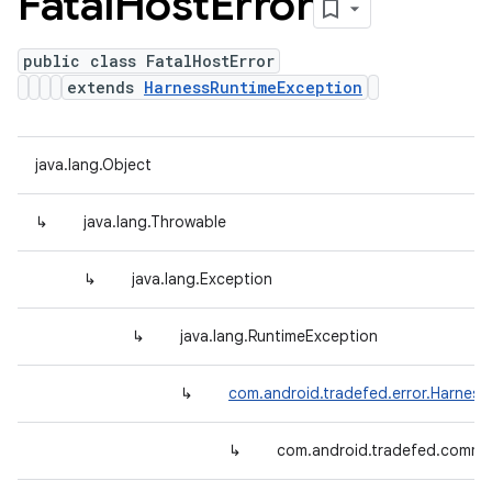
Fatal
Host
Error
public class FatalHostError
extends
HarnessRuntimeException
java.lang.Object
↳
java.lang.Throwable
↳
java.lang.Exception
↳
java.lang.RuntimeException
↳
com.android.tradefed.error.Harnes
↳
com.android.tradefed.comman