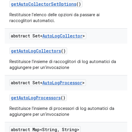
get
Auto
Collector
Set
Options
()
Restituisce l'elenco delle opzioni da passare ai
raccoglitori automatici.
abstract Set<
Auto
Log
Collector
>
get
Auto
Log
Collectors
()
Restituisce l'insieme di raccoglitori di log automatici da
aggiungere per un'invocazione
abstract Set<
Auto
Log
Processor
>
get
Auto
Log
Processors
()
Restituisce l'insieme di processori di log automatici da
aggiungere per un'invocazione
abstract Map<String
,
String>