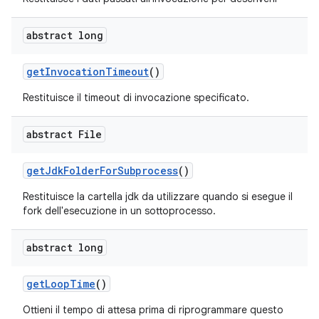
abstract long
get
Invocation
Timeout
()
Restituisce il timeout di invocazione specificato.
abstract File
get
Jdk
Folder
For
Subprocess
()
Restituisce la cartella jdk da utilizzare quando si esegue il
fork dell'esecuzione in un sottoprocesso.
abstract long
get
Loop
Time
()
Ottieni il tempo di attesa prima di riprogrammare questo