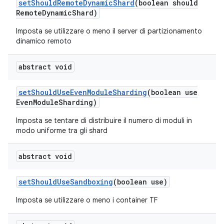
set
Should
Remote
Dynamic
Shard
(boolean should
Remote
Dynamic
Shard)
Imposta se utilizzare o meno il server di partizionamento
dinamico remoto
abstract void
set
Should
Use
Even
Module
Sharding
(boolean use
Even
Module
Sharding)
Imposta se tentare di distribuire il numero di moduli in
modo uniforme tra gli shard
abstract void
set
Should
Use
Sandboxing
(boolean use)
Imposta se utilizzare o meno i container TF