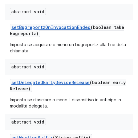
abstract void
set
Bugreportz
On
Invocation
Ended
(boolean take
Bugreportz)
Imposta se acquisire o meno un bugreportz alla fine della
chiamata.
abstract void
set
Delegated
Early
Device
Release
(boolean early
Release)
Imposta se rilasciare o meno il dispositivo in anticipo in
modalità delegata.
abstract void
set
Host
Log
Suffix
(String suffix)