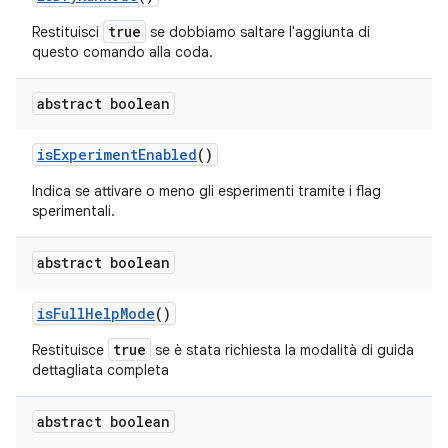
true
Restituisci
se dobbiamo
saltare
l'aggiunta di
questo comando alla coda.
abstract boolean
is
Experiment
Enabled
()
Indica se attivare o meno gli esperimenti tramite i flag
sperimentali.
abstract boolean
is
Full
Help
Mode
()
true
Restituisce
se è stata richiesta la modalità di guida
dettagliata completa
abstract boolean