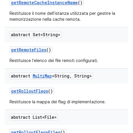
get
Remote
Cache
Instance
Name
()
Restituisce il nome dell'istanza utilizzata per gestire la
memorizzazione nella cache remota.
abstract Set<String>
get
Remote
Files
()
Restituisce l'elenco dei file remoti configurati.
abstract
Multi
Map
<String
,
String>
get
Rollout
Flags
()
Restituisce la mappa dei flag di implementazione.
abstract List<File>
get
Rollout
Flags
Files
()