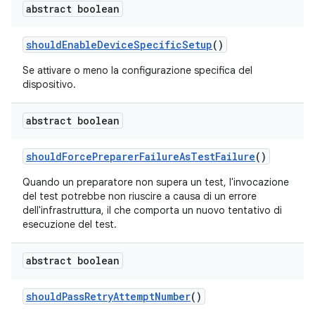
abstract boolean
should
Enable
Device
Specific
Setup
()
Se attivare o meno la configurazione specifica del
dispositivo.
abstract boolean
should
Force
Preparer
Failure
As
Test
Failure
()
Quando un preparatore non supera un test, l'invocazione
del test potrebbe non riuscire a causa di un errore
dell'infrastruttura, il che comporta un nuovo tentativo di
esecuzione del test.
abstract boolean
should
Pass
Retry
Attempt
Number
()