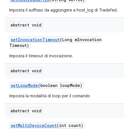
Imposta il suffisso da aggiungere a host_log di Tradefed.
abstract void
set
Invocation
Timeout
(Long m
Invocation
Timeout)
Imposta il timeout di invocazione.
abstract void
set
Loop
Mode
(boolean loop
Mode)
Imposta la modalità di loop per il comando
abstract void
set
Multi
Device
Count
(int count)