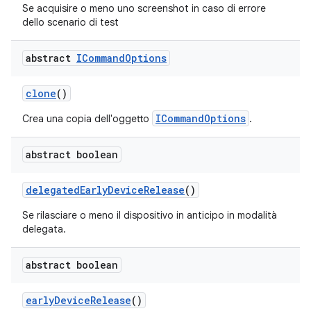
Se acquisire o meno uno screenshot in caso di errore
dello scenario di test
abstract
ICommand
Options
clone
()
ICommandOptions
Crea una copia dell'oggetto
.
abstract boolean
delegated
Early
Device
Release
()
Se rilasciare o meno il dispositivo in anticipo in modalità
delegata.
abstract boolean
early
Device
Release
()