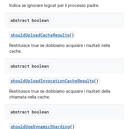
Indica se ignorare logcat per il processo padre.
abstract boolean
should
Upload
Cache
Results
()
Restituisce true se dobbiamo acquisire i risultati nella
cache.
abstract boolean
should
Upload
Invocation
Cache
Results
()
Restituisce true se dobbiamo acquisire i risultati della
chiamata nella cache.
abstract boolean
should
Use
Dynamic
Sharding
()