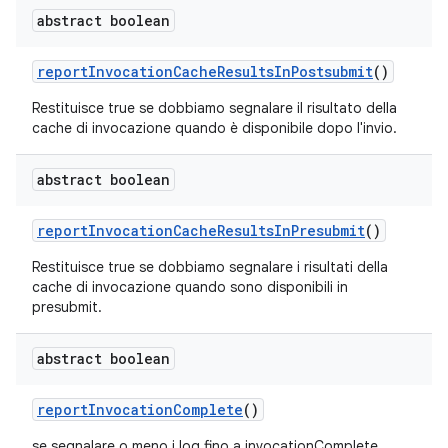
abstract boolean
report
Invocation
Cache
Results
In
Postsubmit
()
Restituisce true se dobbiamo segnalare il risultato della
cache di invocazione quando è disponibile dopo l'invio.
abstract boolean
report
Invocation
Cache
Results
In
Presubmit
()
Restituisce true se dobbiamo segnalare i risultati della
cache di invocazione quando sono disponibili in
presubmit.
abstract boolean
report
Invocation
Complete
()
se segnalare o meno i log fino a invocationComplete.