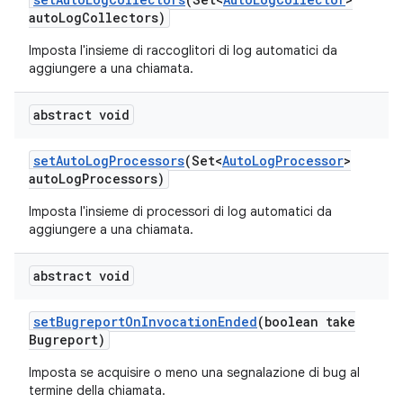
auto
Log
Collectors)
Imposta l'insieme di raccoglitori di log automatici da
aggiungere a una chiamata.
abstract void
set
Auto
Log
Processors
(Set<
Auto
Log
Processor
>
auto
Log
Processors)
Imposta l'insieme di processori di log automatici da
aggiungere a una chiamata.
abstract void
set
Bugreport
On
Invocation
Ended
(boolean take
Bugreport)
Imposta se acquisire o meno una segnalazione di bug al
termine della chiamata.