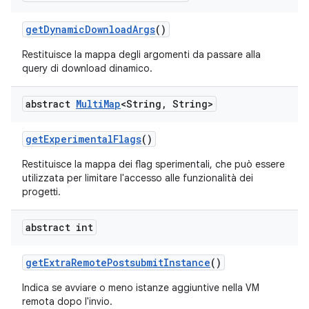
get
Dynamic
Download
Args
()
Restituisce la mappa degli argomenti da passare alla
query di download dinamico.
abstract
Multi
Map
<String
,
String>
get
Experimental
Flags
()
Restituisce la mappa dei flag sperimentali, che può essere
utilizzata per limitare l'accesso alle funzionalità dei
progetti.
abstract int
get
Extra
Remote
Postsubmit
Instance
()
Indica se avviare o meno istanze aggiuntive nella VM
remota dopo l'invio.