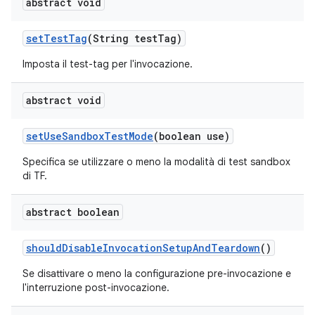
abstract void
set
Test
Tag
(String test
Tag)
Imposta il test-tag per l'invocazione.
abstract void
set
Use
Sandbox
Test
Mode
(boolean use)
Specifica se utilizzare o meno la modalità di test sandbox
di TF.
abstract boolean
should
Disable
Invocation
Setup
And
Teardown
()
Se disattivare o meno la configurazione pre-invocazione e
l'interruzione post-invocazione.