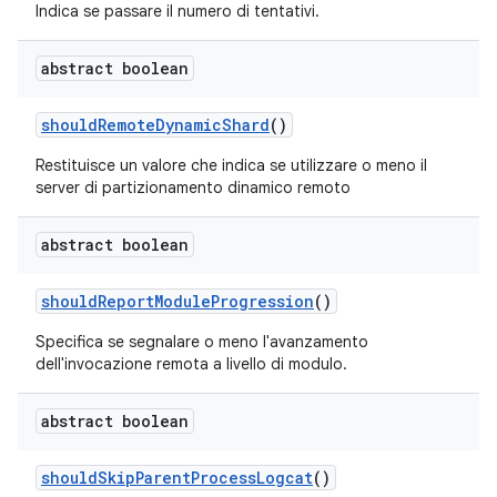
Indica se passare il numero di tentativi.
abstract boolean
should
Remote
Dynamic
Shard
()
Restituisce un valore che indica se utilizzare o meno il
server di partizionamento dinamico remoto
abstract boolean
should
Report
Module
Progression
()
Specifica se segnalare o meno l'avanzamento
dell'invocazione remota a livello di modulo.
abstract boolean
should
Skip
Parent
Process
Logcat
()