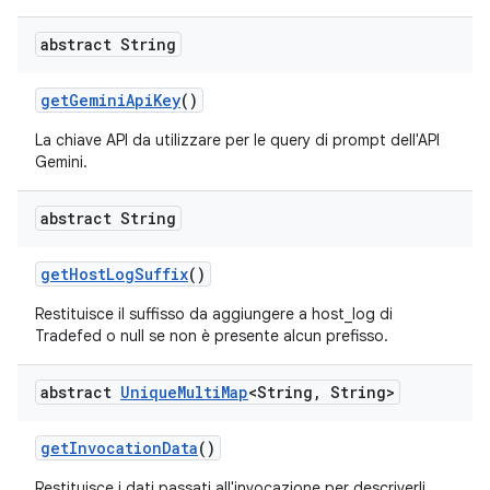
abstract String
get
Gemini
Api
Key
()
La chiave API da utilizzare per le query di prompt dell'API
Gemini.
abstract String
get
Host
Log
Suffix
()
Restituisce il suffisso da aggiungere a host_log di
Tradefed o null se non è presente alcun prefisso.
abstract
Unique
Multi
Map
<String
,
String>
get
Invocation
Data
()
Restituisce i dati passati all'invocazione per descriverli