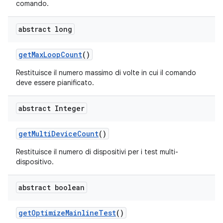
comando.
abstract long
get
Max
Loop
Count
()
Restituisce il numero massimo di volte in cui il comando
deve essere pianificato.
abstract Integer
get
Multi
Device
Count
()
Restituisce il numero di dispositivi per i test multi-
dispositivo.
abstract boolean
get
Optimize
Mainline
Test
()