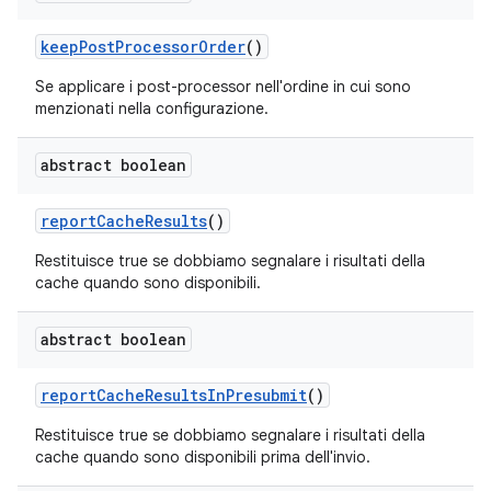
keep
Post
Processor
Order
()
Se applicare i post-processor nell'ordine in cui sono
menzionati nella configurazione.
abstract boolean
report
Cache
Results
()
Restituisce true se dobbiamo segnalare i risultati della
cache quando sono disponibili.
abstract boolean
report
Cache
Results
In
Presubmit
()
Restituisce true se dobbiamo segnalare i risultati della
cache quando sono disponibili prima dell'invio.