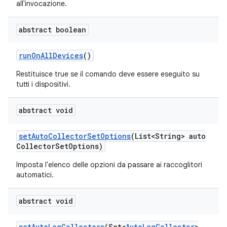
all'invocazione.
abstract boolean
run
On
All
Devices
()
Restituisce true se il comando deve essere eseguito su
tutti i dispositivi.
abstract void
set
Auto
Collector
Set
Options
(List<String> auto
Collector
Set
Options)
Imposta l'elenco delle opzioni da passare ai raccoglitori
automatici.
abstract void
set
Auto
Log
Collectors
(Set<
Auto
Log
Collector
>