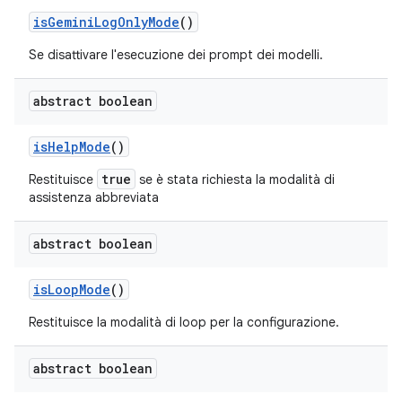
is
Gemini
Log
Only
Mode
()
Se disattivare l'esecuzione dei prompt dei modelli.
abstract boolean
is
Help
Mode
()
true
Restituisce
se è stata richiesta la modalità di
assistenza abbreviata
abstract boolean
is
Loop
Mode
()
Restituisce la modalità di loop per la configurazione.
abstract boolean