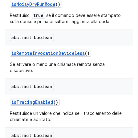
is
Noisy
Dry
Run
Mode
()
true
Restituisci
se il comando deve essere stampato
sulla console prima di
saltare
l'aggiunta alla coda.
abstract boolean
is
Remote
Invocation
Deviceless
()
Se attivare o meno una chiamata remota senza
dispositivo.
abstract boolean
is
Tracing
Enabled
()
Restituisce un valore che indica se il tracciamento delle
chiamate è abilitato.
abstract boolean