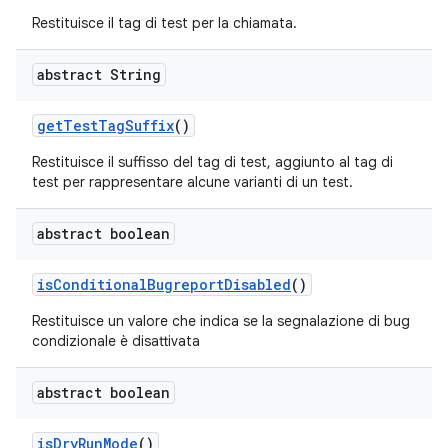
Restituisce il tag di test per la chiamata.
abstract String
get
Test
Tag
Suffix
()
Restituisce il suffisso del tag di test, aggiunto al tag di
test per rappresentare alcune varianti di un test.
abstract boolean
is
Conditional
Bugreport
Disabled
()
Restituisce un valore che indica se la segnalazione di bug
condizionale è disattivata
abstract boolean
is
Dry
Run
Mode
()