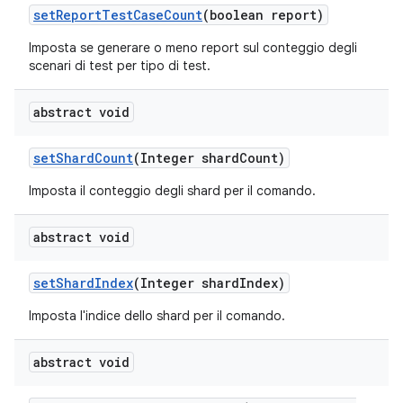
set
Report
Test
Case
Count
(boolean report)
Imposta se generare o meno report sul conteggio degli
scenari di test per tipo di test.
abstract void
set
Shard
Count
(Integer shard
Count)
Imposta il conteggio degli shard per il comando.
abstract void
set
Shard
Index
(Integer shard
Index)
Imposta l'indice dello shard per il comando.
abstract void