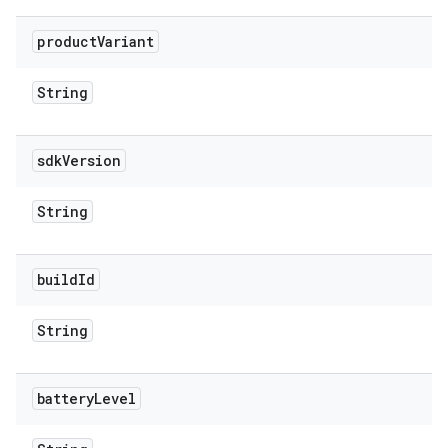
product
Variant
String
sdk
Version
String
build
Id
String
battery
Level