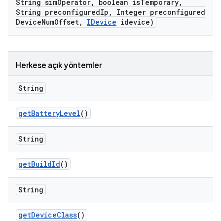
String sim
Operator
,
boolean is
Temporary
,
String preconfigured
Ip
,
Integer preconfigured
Device
Num
Offset
,
IDevice
idevice)
Herkese açık yöntemler
String
get
Battery
Level
()
String
get
Build
Id
()
String
get
Device
Class
()