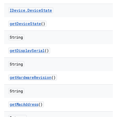
IDevice
.
Device
State
get
Device
State
()
String
get
Display
Serial
()
String
get
Hardware
Revision
()
String
get
Mac
Address
()