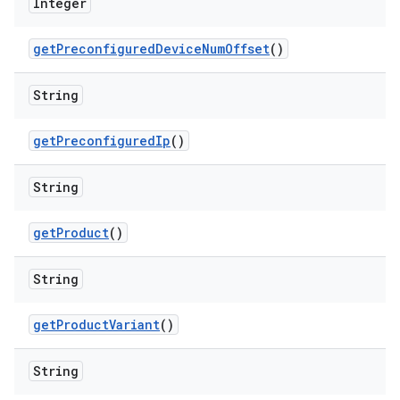
Integer
get
Preconfigured
Device
Num
Offset
()
String
get
Preconfigured
Ip
()
String
get
Product
()
String
get
Product
Variant
()
String