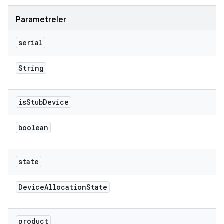
Parametreler
serial
String
is
Stub
Device
boolean
state
Device
Allocation
State
product