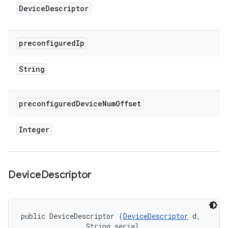
Device
Descriptor
preconfigured
Ip
String
preconfigured
Device
Num
Offset
Integer
Device
Descriptor
public DeviceDescriptor (
DeviceDescriptor
 d, 

                String serial, 
