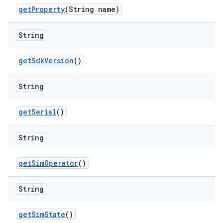
get
Property
(String name)
String
get
Sdk
Version
()
String
get
Serial
()
String
get
Sim
Operator
()
String
get
Sim
State
()