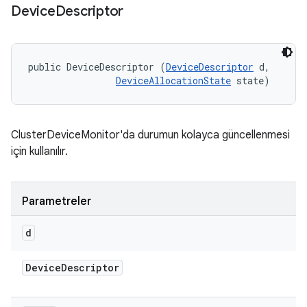
Device
Descriptor
public DeviceDescriptor (
DeviceDescriptor
 d, 

DeviceAllocationState
 state)
ClusterDeviceMonitor'da durumun kolayca güncellenmesi
için kullanılır.
Parametreler
d
Device
Descriptor