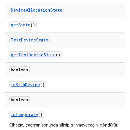
Device
Allocation
State
get
State
()
Test
Device
State
get
Test
Device
State
()
boolean
is
Stub
Device
()
boolean
is
Temporary
()
Cihazın, çağrının sonunda silinip silinmeyeceğini döndürür.