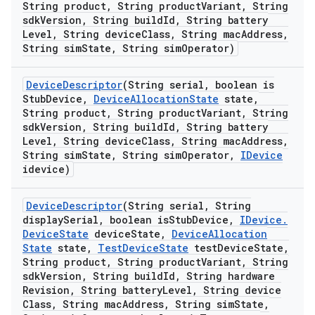
String product
,
String product
Variant
,
String
sdk
Version
,
String build
Id
,
String battery
Level
,
String device
Class
,
String mac
Address
,
String sim
State
,
String sim
Operator)
Device
Descriptor
(String serial
,
boolean is
Stub
Device
,
Device
Allocation
State
state
,
String product
,
String product
Variant
,
String
sdk
Version
,
String build
Id
,
String battery
Level
,
String device
Class
,
String mac
Address
,
String sim
State
,
String sim
Operator
,
IDevice
idevice)
Device
Descriptor
(String serial
,
String
display
Serial
,
boolean is
Stub
Device
,
IDevice
.
Device
State
device
State
,
Device
Allocation
State
state
,
Test
Device
State
test
Device
State
,
String product
,
String product
Variant
,
String
sdk
Version
,
String build
Id
,
String hardware
Revision
,
String battery
Level
,
String device
Class
,
String mac
Address
,
String sim
State
,