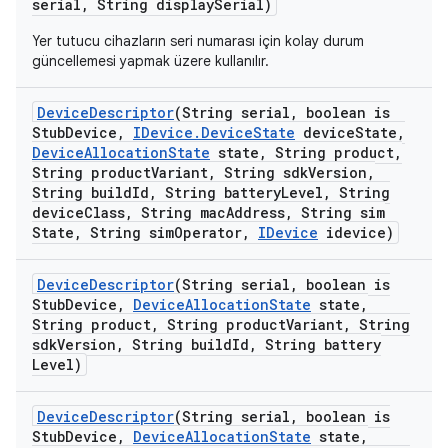
serial
,
String display
Serial)
Yer tutucu cihazların seri numarası için kolay durum
güncellemesi yapmak üzere kullanılır.
Device
Descriptor
(String serial
,
boolean is
Stub
Device
,
IDevice
.
Device
State
device
State
,
Device
Allocation
State
state
,
String product
,
String product
Variant
,
String sdk
Version
,
String build
Id
,
String battery
Level
,
String
device
Class
,
String mac
Address
,
String sim
State
,
String sim
Operator
,
IDevice
idevice)
Device
Descriptor
(String serial
,
boolean is
Stub
Device
,
Device
Allocation
State
state
,
String product
,
String product
Variant
,
String
sdk
Version
,
String build
Id
,
String battery
Level)
Device
Descriptor
(String serial
,
boolean is
Stub
Device
,
Device
Allocation
State
state
,