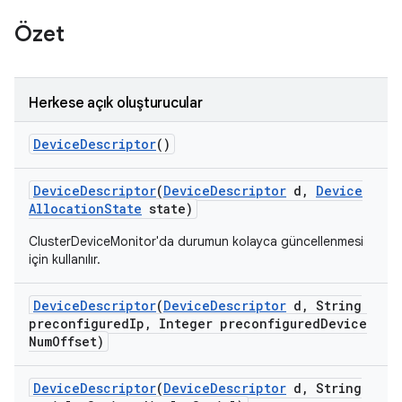
Özet
Herkese açık oluşturucular
Device
Descriptor
()
Device
Descriptor
(
Device
Descriptor
d
,
Device
Allocation
State
state)
ClusterDeviceMonitor'da durumun kolayca güncellenmesi
için kullanılır.
Device
Descriptor
(
Device
Descriptor
d
,
String
preconfigured
Ip
,
Integer preconfigured
Device
Num
Offset)
Device
Descriptor
(
Device
Descriptor
d
,
String