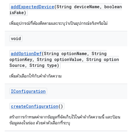
add
Expected
Device
(String device
Name
,
boolean
is
Fake)
เพิ่มอุปกรณ์ที่ต้องติดตามและระบุว่าเป็นอุปกรณ์จริงหรือไม่
void
add
Option
Def
(String option
Name
,
String
option
Key
,
String option
Value
,
String option
Source
,
String type)
เพิ่มตัวเลือกให้กับคำจำกัดความ
IConfiguration
create
Configuration
()
สร้างการกำหนดค่าจากข้อมูลที่จัดเก็บไว้ในคำจำกัดความนี้ และป้อน
ข้อมูลลงในช่อง ด้วยค่าตัวเลือกที่ระบุ