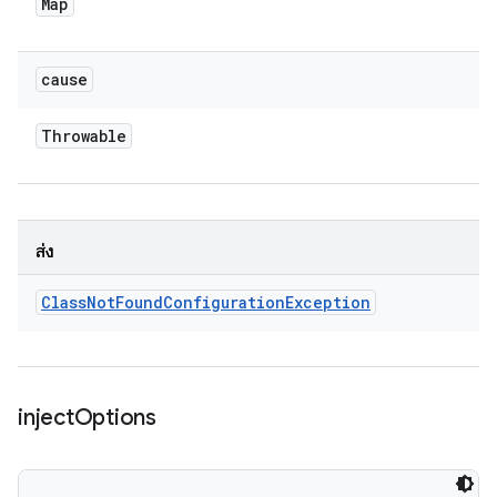
Map
cause
Throwable
ส่ง
Class
Not
Found
Configuration
Exception
inject
Options