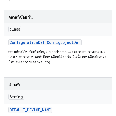
คลาสที่ซ้อนกัน
class
Configuration
Def
.
Config
Object
Def
ออบเจ็กต์สำหรับเก็บข้อมูล className และหมายเลขการแสดงผล
(เช่น หากการกำหนดค่ามีออบเจ็กต์เดียวกัน 2 ครั้ง ออบเจ็กต์แรกจะ
มีหมายเลขการแสดงผลแรก)
ค่าคงที่
String
DEFAULT
_
DEVICE
_
NAME