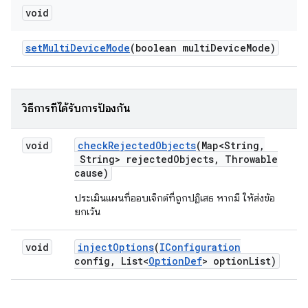
void
set
Multi
Device
Mode
(boolean multi
Device
Mode)
วิธีการที่ได้รับการป้องกัน
void
check
Rejected
Objects
(Map<String
,
String> rejected
Objects
,
Throwable
cause)
ประเมินแผนที่ออบเจ็กต์ที่ถูกปฏิเสธ หากมี ให้ส่งข้อ
ยกเว้น
void
inject
Options
(
IConfiguration
config
,
List<
Option
Def
> option
List)