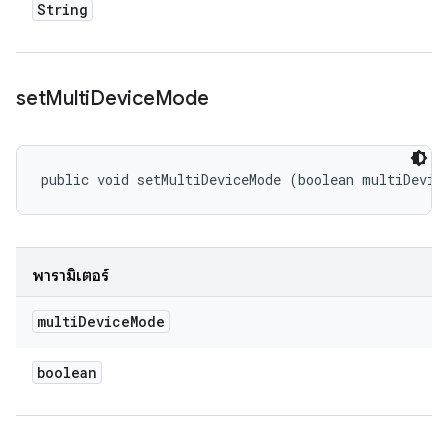
String
set
Multi
Device
Mode
public void setMultiDeviceMode (boolean multiDevic
พารามิเตอร์
multi
Device
Mode
boolean