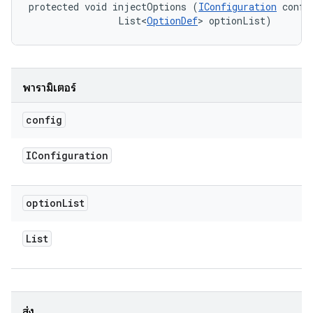
protected void injectOptions (
IConfiguration
 config
                List<
OptionDef
> optionList)
พารามิเตอร์
config
IConfiguration
option
List
List
ส่ง