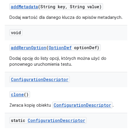
add
Metadata
(String key
,
String value)
Dodaj wartość dla danego klucza do wpisów metadanych.
void
add
Rerun
Option
(
Option
Def
option
Def)
Dodaj opcję do listy opcji, których można użyć do
ponownego uruchomienia testu.
Configuration
Descriptor
clone
()
ConfigurationDescriptor
Zwraca kopię obiektu
.
static
Configuration
Descriptor