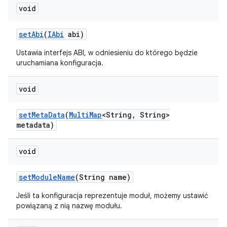
void
set
Abi
(
IAbi
abi)
Ustawia interfejs ABI, w odniesieniu do którego będzie
uruchamiana konfiguracja.
void
set
Meta
Data
(
Multi
Map
<String
,
String>
metadata)
void
set
Module
Name
(String name)
Jeśli ta konfiguracja reprezentuje moduł, możemy ustawić
powiązaną z nią nazwę modułu.