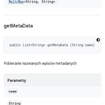
Multi
Map
<String
,
String>
get
Meta
Data
public List<String> getMetaData (String name)
Pobieranie nazwanych wpisów metadanych
Parametry
name
String