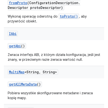
from
Proto
(Configuration
Description
.
Descriptor proto
Descriptor)
toProto()
Wykonaj operację odwrotną do
, aby
przywrócić obiekt.
IAbi
get
Abi
()
Zwraca interfejs ABI, z którym działa konfiguracja, jeśli jest
znany, w przeciwnym razie zwraca wartość null.
Multi
Map
<String
,
String>
get
All
Meta
Data
()
Pobiera wszystkie skonfigurowane metadane i zwraca
kopię mapy.