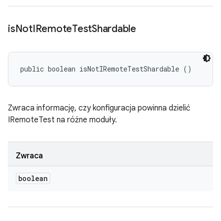
is
Not
IRemote
Test
Shardable
public boolean isNotIRemoteTestShardable ()
Zwraca informację, czy konfiguracja powinna dzielić
IRemoteTest na różne moduły.
Zwraca
boolean