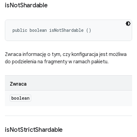
is
Not
Shardable
public boolean isNotShardable ()
Zwraca informację o tym, czy konfiguracja jest możliwa
do podzielenia na fragmenty w ramach pakietu.
Zwraca
boolean
is
Not
Strict
Shardable