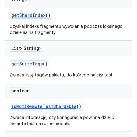
get
Shard
Index
()
Uzyskaj indeks fragmentu wywołania podczas lokalnego
dzielenia na fragmenty.
List<String>
get
Suite
Tags
()
Zwraca listę tagów pakietu, do którego należy test.
boolean
is
Not
IRemote
Test
Shardable
()
Zwraca informację, czy konfiguracja powinna dzielić
IRemoteTest na różne moduły.