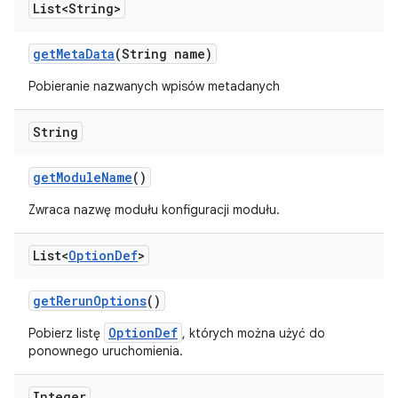
List<String>
get
Meta
Data
(String name)
Pobieranie nazwanych wpisów metadanych
String
get
Module
Name
()
Zwraca nazwę modułu konfiguracji modułu.
List<
Option
Def
>
get
Rerun
Options
()
OptionDef
Pobierz listę
, których można użyć do
ponownego uruchomienia.
Integer