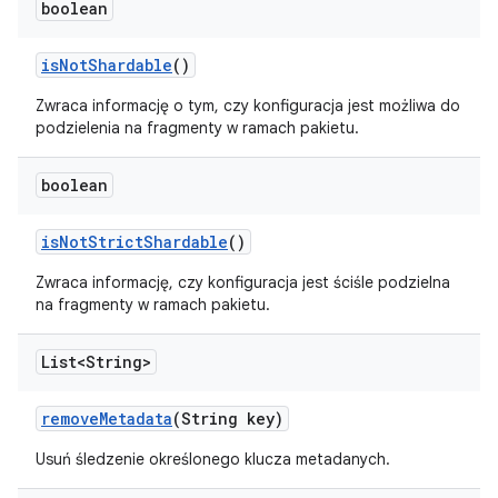
boolean
is
Not
Shardable
()
Zwraca informację o tym, czy konfiguracja jest możliwa do
podzielenia na fragmenty w ramach pakietu.
boolean
is
Not
Strict
Shardable
()
Zwraca informację, czy konfiguracja jest ściśle podzielna
na fragmenty w ramach pakietu.
List<String>
remove
Metadata
(String key)
Usuń śledzenie określonego klucza metadanych.