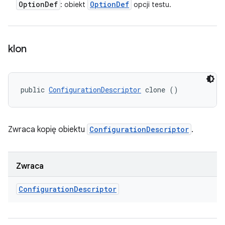
Option
Def
Option
Def
: obiekt
opcji testu.
klon
public 
ConfigurationDescriptor
 clone ()
Zwraca kopię obiektu
ConfigurationDescriptor
.
Zwraca
Configuration
Descriptor