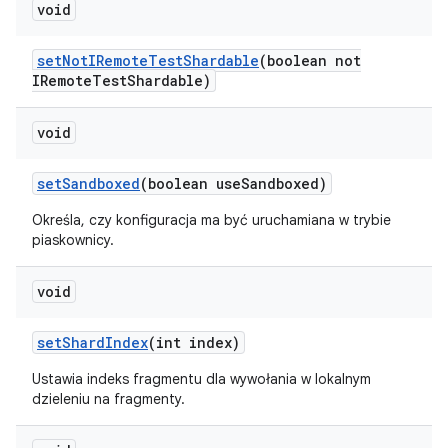
void
set
Not
IRemote
Test
Shardable
(boolean not
IRemote
Test
Shardable)
void
set
Sandboxed
(boolean use
Sandboxed)
Określa, czy konfiguracja ma być uruchamiana w trybie
piaskownicy.
void
set
Shard
Index
(int index)
Ustawia indeks fragmentu dla wywołania w lokalnym
dzieleniu na fragmenty.