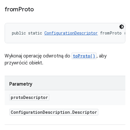
from
Proto
public static 
ConfigurationDescriptor
 fromProto (C
Wykonaj operację odwrotną do
toProto()
, aby
przywrócić obiekt.
Parametry
proto
Descriptor
Configuration
Description
.
Descriptor