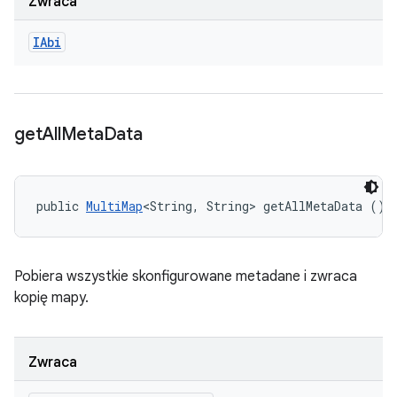
Zwraca
IAbi
get
All
Meta
Data
public 
MultiMap
<String, String> getAllMetaData ()
Pobiera wszystkie skonfigurowane metadane i zwraca
kopię mapy.
Zwraca