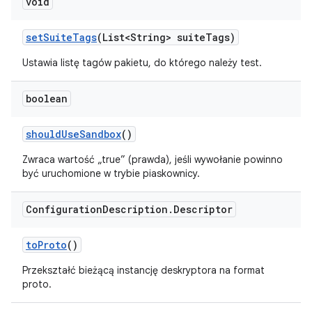
void
set
Suite
Tags
(List<String> suite
Tags)
Ustawia listę tagów pakietu, do którego należy test.
boolean
should
Use
Sandbox
()
Zwraca wartość „true” (prawda), jeśli wywołanie powinno
być uruchomione w trybie piaskownicy.
Configuration
Description
.
Descriptor
to
Proto
()
Przekształć bieżącą instancję deskryptora na format
proto.