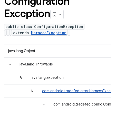
Configuration
Exception
public class ConfigurationException
extends
HarnessException
java.lang.Object
↳
java.lang.Throwable
↳
java.lang.Exception
↳
com.android.tradefed.error.HarnessExcept
↳
com.android.tradefed.config.Config