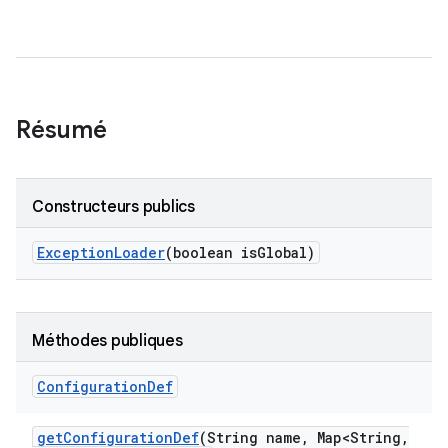
Résumé
Constructeurs publics
Exception
Loader
(boolean is
Global)
Méthodes publiques
Configuration
Def
get
Configuration
Def
(String name
,
Map<String
,