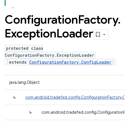
Configuration
Factory
.
Exception
Loader
protected class
ConfigurationFactory.ExceptionLoader
extends
ConfigurationFactory.ConfigLoader
java.lang.Object
↳
com.android.tradefed.config.ConfigurationFactory.Co
↳
com.android.tradefed.config.ConfigurationFa