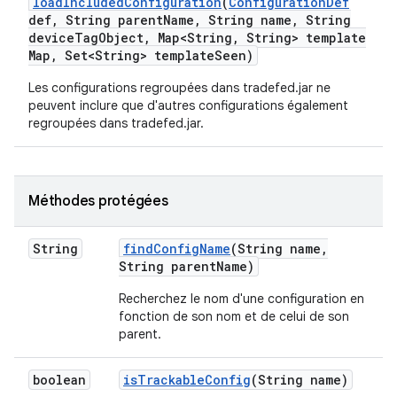
load
Included
Configuration
(
Configuration
Def
def
,
String parent
Name
,
String name
,
String
device
Tag
Object
,
Map<String
,
String> template
Map
,
Set<String> template
Seen)
Les configurations regroupées dans tradefed.jar ne
peuvent inclure que d'autres configurations également
regroupées dans tradefed.jar.
Méthodes protégées
String
find
Config
Name
(String name
,
String parent
Name)
Recherchez le nom d'une configuration en
fonction de son nom et de celui de son
parent.
boolean
is
Trackable
Config
(String name)