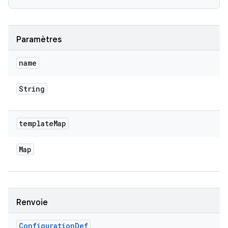
Paramètres
name
String
template
Map
Map
Renvoie
Configuration
Def