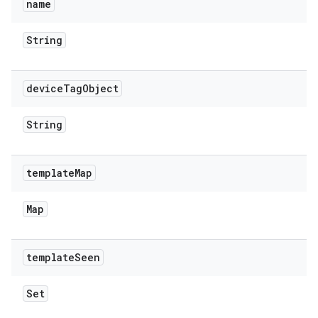
name
String
device
Tag
Object
String
template
Map
Map
template
Seen
Set