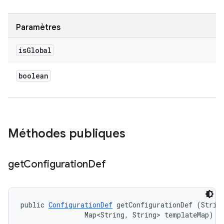
Paramètres
is
Global
boolean
Méthodes publiques
get
Configuration
Def
public 
ConfigurationDef
 getConfigurationDef (String
                Map<String, String> templateMap)