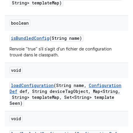
String> template
Map)
boolean
is
Bundled
Config
(String name)
Renvoie "true" s'il s'agit d'un fichier de configuration
trouvé dans le classpath.
void
load
Configuration
(String name
,
Configuration
Def
def
,
String device
Tag
Object
,
Map<String
,
String> template
Map
,
Set<String> template
Seen)
void