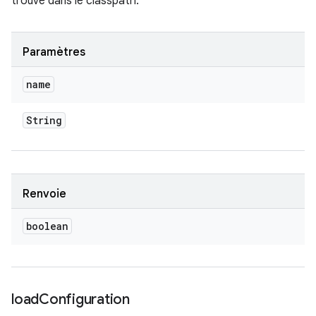
trouvé dans le classpath.
Paramètres
name
String
Renvoie
boolean
load
Configuration