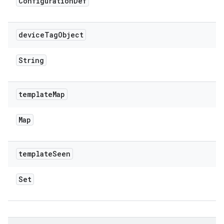
Configuration
Def
device
Tag
Object
String
template
Map
Map
template
Seen
Set