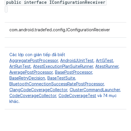
public interface IConfigurationReceiver
com.android.tradefed.config.IConfigurationReceiver
Các lớp con gián tiếp đã biết
AggregatePostProcessor
,
AndroidJUnitTest
,
ArtGTest
,
ArtRunTest
,
AtestExecutionPlanSuiteRunner
,
AtestRunner
,
AveragePostProcessor
,
BasePostProcessor
,
BaseRetryDecision
,
BaseTestSuite
,
BluetoothConnectionSuccessRatePostProcessor
,
ClangCodeCoverageCollector
,
ClusterCommandLauncher
,
CodeCoverageCollector
,
CodeCoverageTest
và 74 mục
khác.