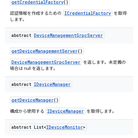
get
Credential
Factory
()
ICredentialFactory
認証情報を作成するための
を取得
します。
abstract
Device
Management
Grpc
Server
get
Device
Management
Server
()
DeviceManagementGrpcServer
を返します。未定義の
場合は null を返します。
abstract
IDevice
Manager
get
Device
Manager
()
IDeviceManager
構成から使用する
を取得します。
abstract List<
IDevice
Monitor
>