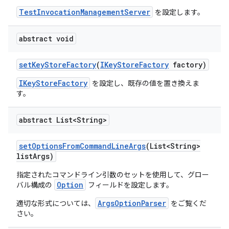
TestInvocationManagementServer
を設定します。
abstract void
set
Key
Store
Factory
(
IKey
Store
Factory
factory)
IKeyStoreFactory
を設定し、既存の値を置き換えま
す。
abstract List<String>
set
Options
From
Command
Line
Args
(List<String>
list
Args)
指定されたコマンドライン引数のセットを使用して、グロー
Option
バル構成の
フィールドを設定します。
ArgsOptionParser
適切な形式については、
をご覧くだ
さい。