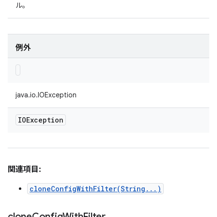
ル。
例外
java.io.IOException
IOException
関連項目:
cloneConfigWithFilter(String...)
clone
Config
With
Filter