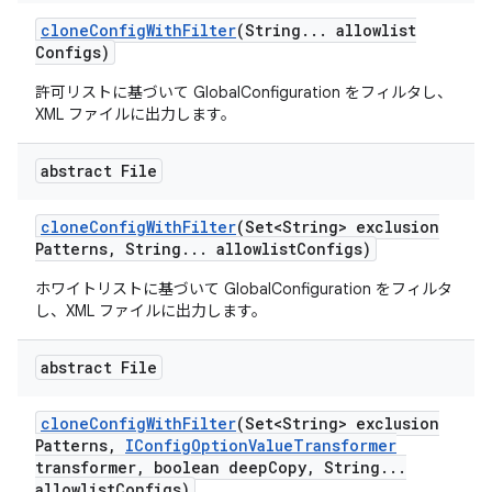
clone
Config
With
Filter
(String
.
.
.
allowlist
Configs)
許可リストに基づいて GlobalConfiguration をフィルタし、
XML ファイルに出力します。
abstract File
clone
Config
With
Filter
(Set<String> exclusion
Patterns
,
String
.
.
.
allowlist
Configs)
ホワイトリストに基づいて GlobalConfiguration をフィルタ
し、XML ファイルに出力します。
abstract File
clone
Config
With
Filter
(Set<String> exclusion
Patterns
,
IConfig
Option
Value
Transformer
transformer
,
boolean deep
Copy
,
String
.
.
.
allowlist
Configs)