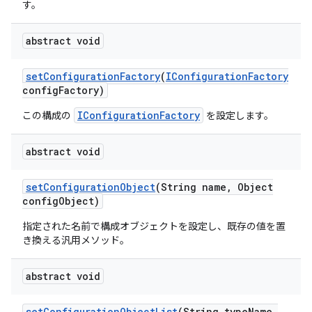
す。
abstract void
set
Configuration
Factory
(
IConfiguration
Factory
config
Factory)
IConfigurationFactory
この構成の
を設定します。
abstract void
set
Configuration
Object
(String name
,
Object
config
Object)
指定された名前で構成オブジェクトを設定し、既存の値を置
き換える汎用メソッド。
abstract void
set
Configuration
Object
List
(String type
Name
,