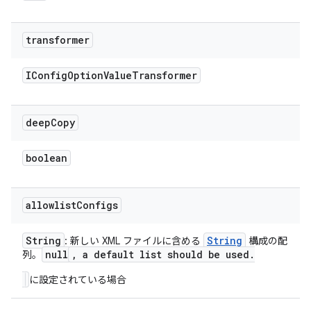
transformer
IConfig
Option
Value
Transformer
deep
Copy
boolean
allowlist
Configs
String
String
: 新しい XML ファイルに含める
構成の配
null
,
a default list should be used
.
列。
に設定されている場合