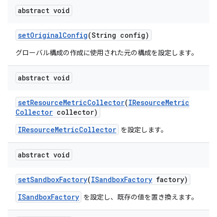
abstract void
set
Original
Config
(String config)
グローバル構成の作成に使用された元の構成を設定します。
abstract void
set
Resource
Metric
Collector
(
IResource
Metric
Collector
collector)
IResourceMetricCollector
を設定します。
abstract void
set
Sandbox
Factory
(
ISandbox
Factory
factory)
ISandboxFactory
を設定し、既存の値を置き換えます。