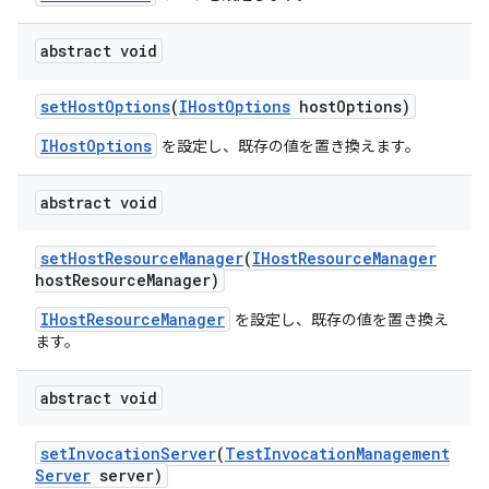
abstract void
set
Host
Options
(
IHost
Options
host
Options)
IHostOptions
を設定し、既存の値を置き換えます。
abstract void
set
Host
Resource
Manager
(
IHost
Resource
Manager
host
Resource
Manager)
IHostResourceManager
を設定し、既存の値を置き換え
ます。
abstract void
set
Invocation
Server
(
Test
Invocation
Management
Server
server)