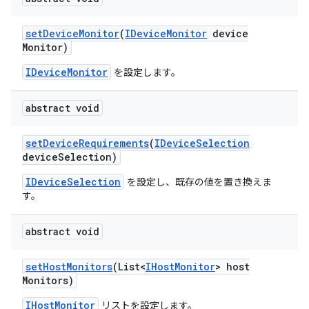
set
Device
Monitor
(
IDevice
Monitor
device
Monitor)
IDeviceMonitor
を設定します。
abstract void
set
Device
Requirements
(
IDevice
Selection
device
Selection)
IDeviceSelection
を設定し、既存の値を置き換えま
す。
abstract void
set
Host
Monitors
(List<
IHost
Monitor
> host
Monitors)
IHostMonitor
リストを設定します。