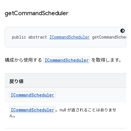
get
Command
Scheduler
public abstract 
ICommandScheduler
 getCommandSchedu
構成から使用する
ICommandScheduler
を取得します。
戻り値
ICommand
Scheduler
ICommand
Scheduler
。null が返されることはありませ
ん。