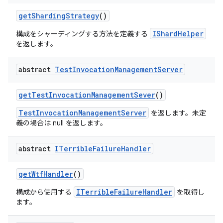
get
Sharding
Strategy
()
IShardHelper
構成をシャーディングする方法を定義する
を返します。
abstract
Test
Invocation
Management
Server
get
Test
Invocation
Management
Sever
()
TestInvocationManagementServer
を返します。未定
義の場合は null を返します。
abstract
ITerrible
Failure
Handler
get
Wtf
Handler
()
ITerribleFailureHandler
構成から使用する
を取得し
ます。