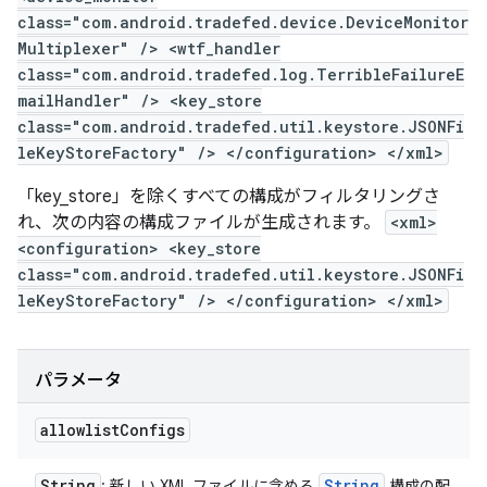
class="com.android.tradefed.device.DeviceMonitor
Multiplexer" /> <wtf_handler
class="com.android.tradefed.log.TerribleFailureE
mailHandler" /> <key_store
class="com.android.tradefed.util.keystore.JSONFi
leKeyStoreFactory" /> </configuration> </xml>
「key_store」を除くすべての構成がフィルタリングさ
れ、次の内容の構成ファイルが生成されます。
<xml>
<configuration> <key_store
class="com.android.tradefed.util.keystore.JSONFi
leKeyStoreFactory" /> </configuration> </xml>
パラメータ
allowlist
Configs
String
String
: 新しい XML ファイルに含める
構成の配