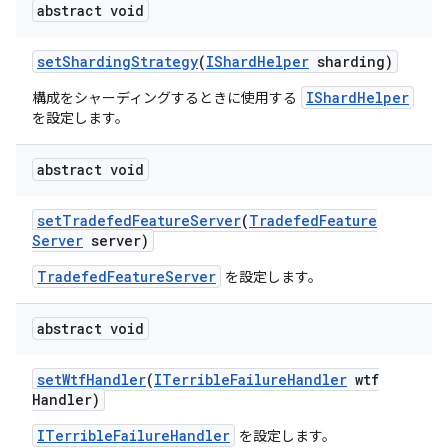
abstract void
set
Sharding
Strategy
(
IShard
Helper
sharding)
IShardHelper
構成をシャーディングするときに使用する
を設定します。
abstract void
set
Tradefed
Feature
Server
(
Tradefed
Feature
Server
server)
TradefedFeatureServer
を設定します。
abstract void
set
Wtf
Handler
(
ITerrible
Failure
Handler
wtf
Handler)
ITerribleFailureHandler
を設定します。