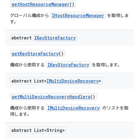
get
Host
Resource
Manager
()
IHostResourceManager
グローバル構成から
を取得しま
す。
abstract
IKey
Store
Factory
get
Key
Store
Factory
()
IKeyStoreFactory
構成から使用する
を取得します。
abstract List<
IMulti
Device
Recovery
>
get
Multi
Device
Recovery
Handlers
()
IMultiDeviceRecovery
構成から使用する
のリストを取
得します。
abstract List<String>