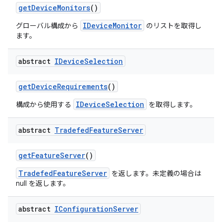
get
Device
Monitors
()
IDeviceMonitor
グローバル構成から
のリストを取得し
ます。
abstract
IDevice
Selection
get
Device
Requirements
()
IDeviceSelection
構成から使用する
を取得します。
abstract
Tradefed
Feature
Server
get
Feature
Server
()
TradefedFeatureServer
を返します。未定義の場合は
null を返します。
abstract
IConfiguration
Server