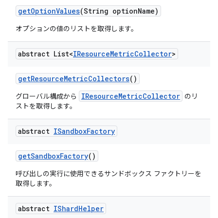
get
Option
Values
(String option
Name)
オプションの値のリストを取得します。
abstract List<
IResource
Metric
Collector
>
get
Resource
Metric
Collectors
()
IResourceMetricCollector
グローバル構成から
のリ
ストを取得します。
abstract
ISandbox
Factory
get
Sandbox
Factory
()
呼び出しの実行に使用できるサンドボックス ファクトリーを
取得します。
abstract
IShard
Helper