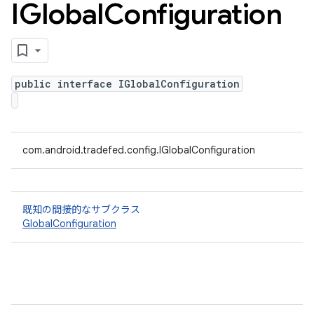
IGlobal
Configuration
public interface IGlobalConfiguration
com.android.tradefed.config.IGlobalConfiguration
既知の間接的なサブクラス
GlobalConfiguration