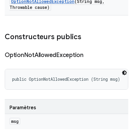
Option
Not
Allowed
Exception
(String msg
,
Throwable cause)
Constructeurs publics
Option
Not
Allowed
Exception
public OptionNotAllowedException (String msg)
Paramètres
msg