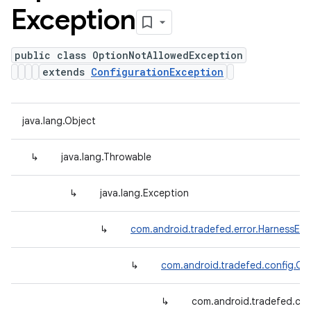
Exception
public class OptionNotAllowedException
extends
ConfigurationException
java.lang.Object
↳
java.lang.Throwable
↳
java.lang.Exception
↳
com.android.tradefed.error.HarnessExc
↳
com.android.tradefed.config.Co
↳
com.android.tradefed.co