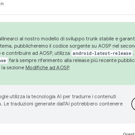
ch
llinearci al nostro modello di sviluppo trunk stabile e garantir
istema, pubblicheremo il codice sorgente su AOSP nel secon
 e contribuire ad AOSP, utilizza
android-latest-release
.
ase
farà sempre riferimento alla release più recente pubbli
a la sezione
Modifiche ad AOSP
.
gle utilizza la tecnologia AI per tradurre i contenuti
ta. Le traduzioni generate dall'AI potrebbero contenere
Questa