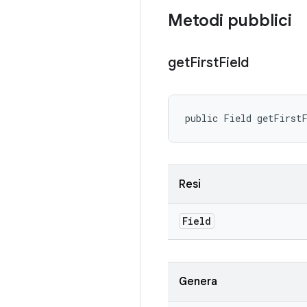
Metodi pubblici
get
First
Field
public Field getFirst
Resi
Field
Genera