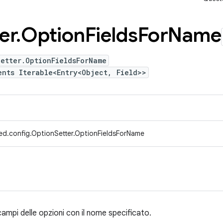
er
.
Option
Fields
For
Name
etter.OptionFieldsForName
ents Iterable<Entry<Object, Field>>
ed.config.OptionSetter.OptionFieldsForName
campi delle opzioni con il nome specificato.