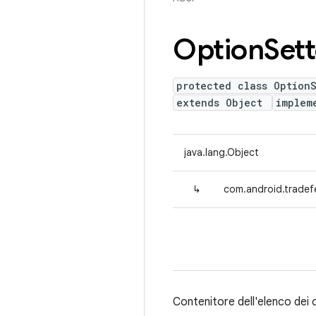
Option
Sett
protected class OptionS
extends Object
implem
java.lang.Object
↳
com.android.tradef
Contenitore dell'elenco dei 