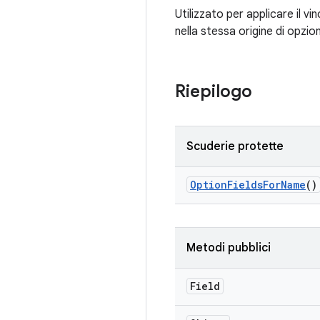
Utilizzato per applicare il v
nella stessa origine di opzion
Riepilogo
Scuderie protette
Option
Fields
For
Name
()
Metodi pubblici
Field