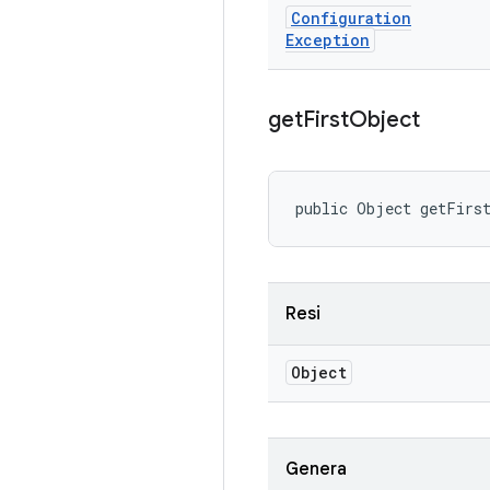
Configuration
Exception
get
First
Object
public Object getFirs
Resi
Object
Genera