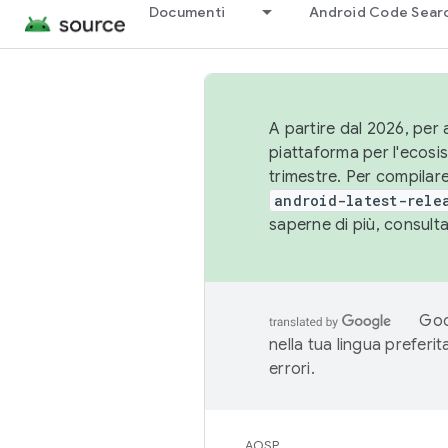
Documenti
Android Code Sear
A partire dal 2026, per a
piattaforma per l'ecos
trimestre. Per compilare
android-latest-rele
saperne di più, consult
Goo
nella tua lingua preferi
errori.
AOSP