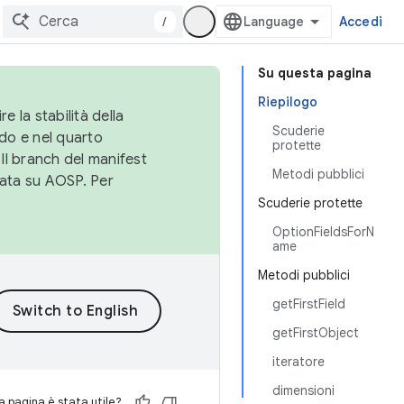
/
Accedi
Su questa pagina
Riepilogo
e la stabilità della
Scuderie
do e nel quarto
protette
 Il branch del manifest
Metodi pubblici
cata su AOSP. Per
Scuderie protette
OptionFieldsForN
ame
Metodi pubblici
getFirstField
getFirstObject
iteratore
dimensioni
 pagina è stata utile?