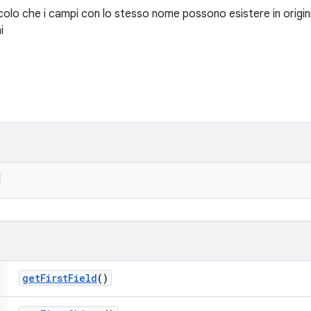
incolo che i campi con lo stesso nome possono esistere in origin
i
get
First
Field
()