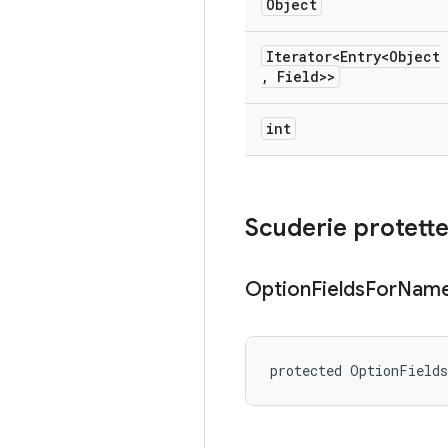
Object
Iterator<Entry<Object
,
Field>>
int
Scuderie protett
Option
Fields
For
Nam
protected OptionField