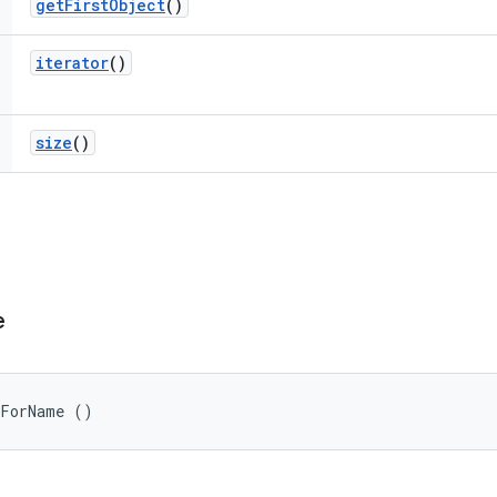
get
First
Object
()
iterator
()
size
()
e
e
sForName ()