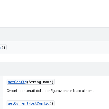
r
()
get
Config
(String name)
Ottieni i contenuti della configurazione in base al nome.
get
Current
Host
Config
()