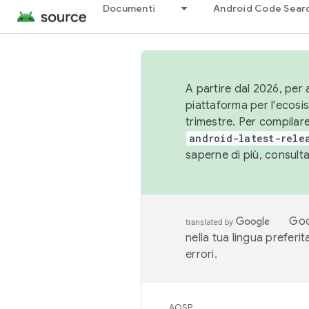
Documenti
Android Code Sear
A partire dal 2026, per a
piattaforma per l'ecos
trimestre. Per compilare
android-latest-rele
saperne di più, consult
Goo
nella tua lingua preferi
errori.
AOSP