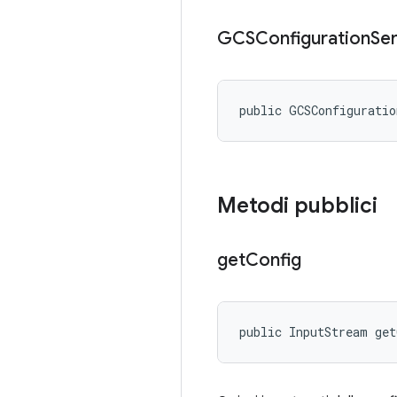
GCSConfiguration
Se
public GCSConfigurati
Metodi pubblici
get
Config
public InputStream ge