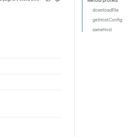
Metodi protetti
downloadFile
getHostConfig
sameHost