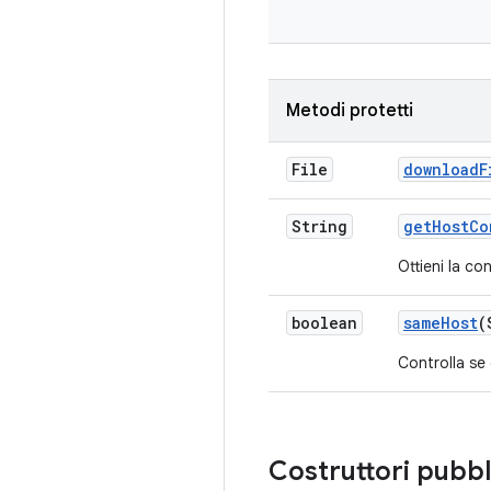
Metodi protetti
File
download
F
String
get
Host
Co
Ottieni la co
boolean
same
Host
(
Controlla se 
Costruttori pubbl