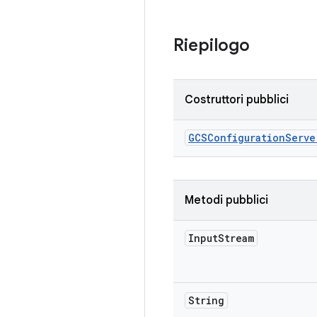
Riepilogo
Costruttori pubblici
GCSConfiguration
Serve
Metodi pubblici
Input
Stream
String