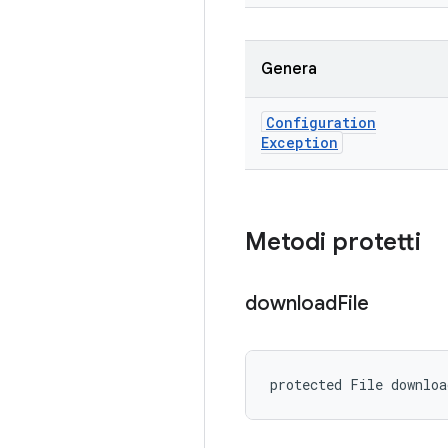
Genera
Configuration
Exception
Metodi protetti
download
File
protected File downlo