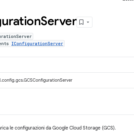
uration
Server
urationServer
ents
IConfigurationServer
.config.gcs.GCSConfigurationServer
carica le configurazioni da Google Cloud Storage (GCS).