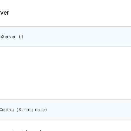
rver
onServer ()
tConfig (String name)