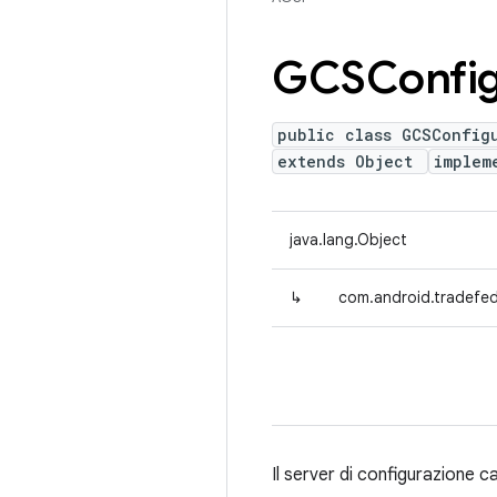
GCSConfig
public class GCSConfig
extends Object
implem
java.lang.Object
↳
com.android.tradefed
Il server di configurazione 