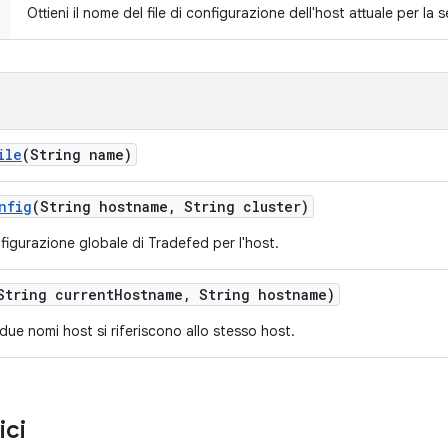
Ottieni il nome del file di configurazione dell'host attuale per l
ile
(String name)
nfig
(String hostname
,
String cluster)
nfigurazione globale di Tradefed per l'host.
String current
Hostname
,
String hostname)
due nomi host si riferiscono allo stesso host.
ici