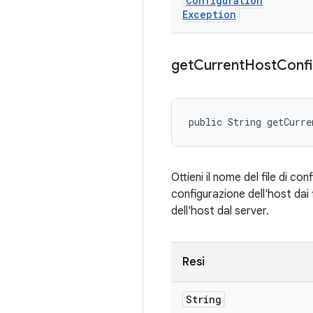
Configuration
Exception
get
Current
Host
Conf
public String getCurre
Ottieni il nome del file di co
configurazione dell'host dai f
dell'host dal server.
Resi
String