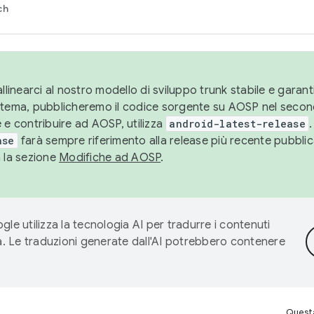
ch
llinearci al nostro modello di sviluppo trunk stabile e garantir
istema, pubblicheremo il codice sorgente su AOSP nel secon
 e contribuire ad AOSP, utilizza
android-latest-release
.
ase
farà sempre riferimento alla release più recente pubbli
a la sezione
Modifiche ad AOSP
.
gle utilizza la tecnologia AI per tradurre i contenuti
ta. Le traduzioni generate dall'AI potrebbero contenere
Questa