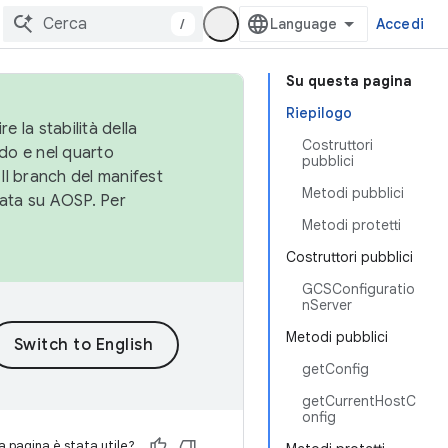
/
Accedi
Su questa pagina
Riepilogo
e la stabilità della
Costruttori
do e nel quarto
pubblici
 Il branch del manifest
Metodi pubblici
cata su AOSP. Per
Metodi protetti
Costruttori pubblici
GCSConfiguratio
nServer
Metodi pubblici
getConfig
getCurrentHostC
onfig
 pagina è stata utile?