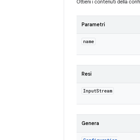
Ottieni i contenuti della con
Parametri
name
Resi
Input
Stream
Genera