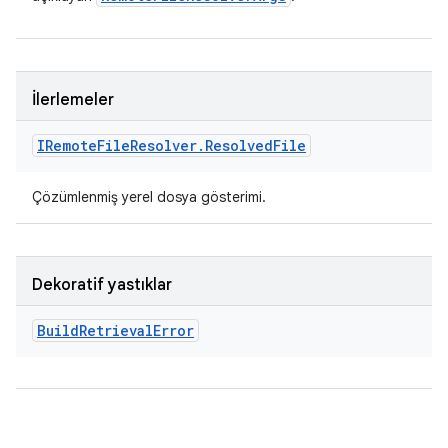
İlerlemeler
IRemote
File
Resolver
.
Resolved
File
Çözümlenmiş yerel dosya gösterimi.
Dekoratif yastıklar
Build
Retrieval
Error