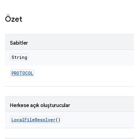
Özet
Sabitler
String
PROTOCOL
Herkese açık oluşturucular
Local
File
Resolver
()