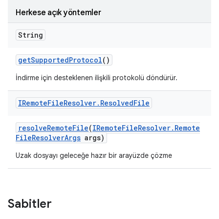
Herkese açık yöntemler
String
get
Supported
Protocol
()
İndirme için desteklenen ilişkili protokolü döndürür.
IRemote
File
Resolver
.
Resolved
File
resolve
Remote
File
(
IRemote
File
Resolver
.
Remote
File
Resolver
Args
args)
Uzak dosyayı geleceğe hazır bir arayüzde çözme
Sabitler