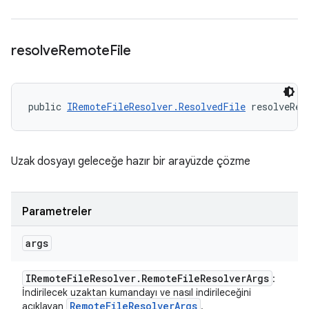
resolve
Remote
File
public 
IRemoteFileResolver.ResolvedFile
 resolveRem
Uzak dosyayı geleceğe hazır bir arayüzde çözme
Parametreler
args
IRemote
File
Resolver
.
Remote
File
Resolver
Args
:
İndirilecek uzaktan kumandayı ve nasıl indirileceğini
Remote
File
Resolver
Args
açıklayan
.