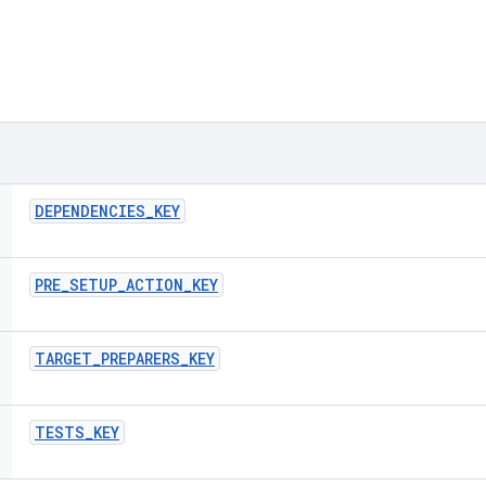
DEPENDENCIES
_
KEY
PRE
_
SETUP
_
ACTION
_
KEY
TARGET
_
PREPARERS
_
KEY
TESTS
_
KEY