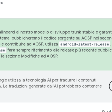
ch
llinearci al nostro modello di sviluppo trunk stabile e garantir
istema, pubblicheremo il codice sorgente su AOSP nel secon
 e contribuire ad AOSP, utilizza
android-latest-release
.
ase
farà sempre riferimento alla release più recente pubbli
a la sezione
Modifiche ad AOSP
.
gle utilizza la tecnologia AI per tradurre i contenuti
ta. Le traduzioni generate dall'AI potrebbero contenere
Questa