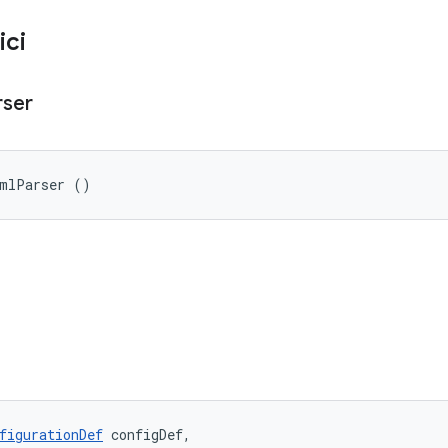
ici
rser
amlParser ()
figurationDef
 configDef, 
