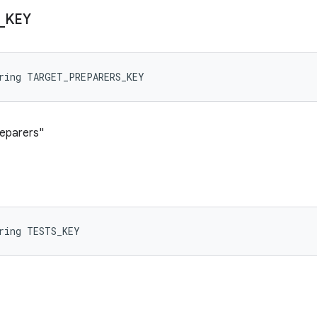
_
KEY
tring TARGET_PREPARERS_KEY
reparers"
ring TESTS_KEY