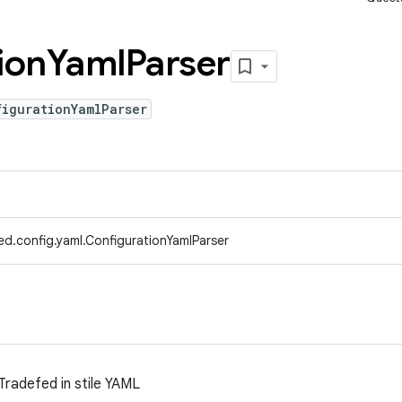
ion
Yaml
Parser
figurationYamlParser
d.config.yaml.ConfigurationYamlParser
 Tradefed in stile YAML