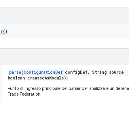
er
()
parse
(
Configuration
Def
config
Def
,
String source
,
I
boolean created
As
Module)
Punto di ingresso principale del parser per analizzare un determi
Trade Federation.