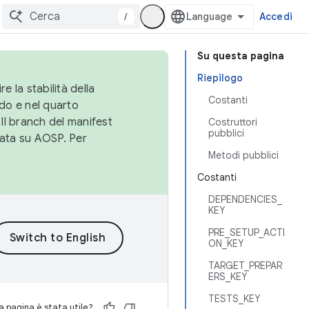
/
Accedi
Su questa pagina
Riepilogo
e la stabilità della
Costanti
do e nel quarto
 Il branch del manifest
Costruttori
pubblici
cata su AOSP. Per
Metodi pubblici
Costanti
DEPENDENCIES_
KEY
PRE_SETUP_ACTI
ON_KEY
TARGET_PREPAR
ERS_KEY
TESTS_KEY
 pagina è stata utile?