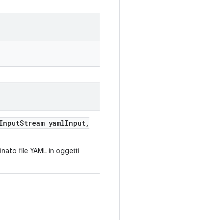
nput
Stream yaml
Input
,
nato file YAML in oggetti