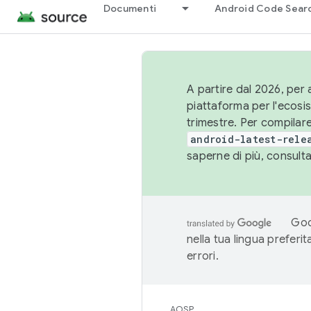
Documenti
Android Code Sear
A partire dal 2026, per a
piattaforma per l'ecos
trimestre. Per compilare
android-latest-rele
saperne di più, consult
Goo
nella tua lingua preferi
errori.
AOSP