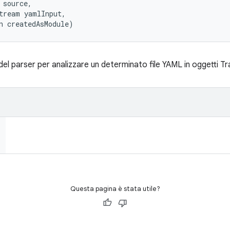
 source, 

tream yamlInput, 

n createdAsModule)
 del parser per analizzare un determinato file YAML in oggetti T
Questa pagina è stata utile?