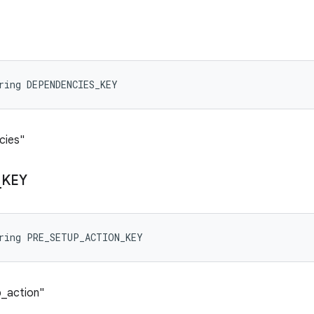
ring DEPENDENCIES_KEY
cies"
_
KEY
tring PRE_SETUP_ACTION_KEY
p_action"