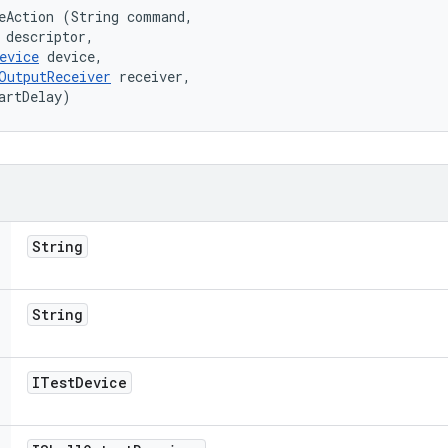
eAction (String command, 

 descriptor, 

evice
 device, 

OutputReceiver
 receiver, 

artDelay)
String
String
ITest
Device