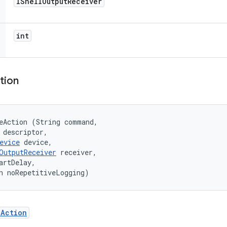
IShell
Output
Receiver
int
tion
eAction (String command, 

 descriptor, 

evice
 device, 

OutputReceiver
 receiver, 

artDelay, 

n noRepetitiveLogging)
eAction