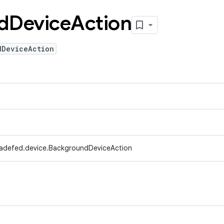
d
Device
Action
dDeviceAction
radefed.device.BackgroundDeviceAction