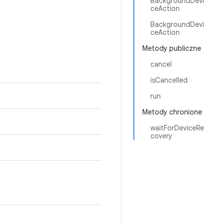
BackgroundDevi
ceAction
BackgroundDevi
ceAction
Metody publiczne
cancel
isCancelled
run
Metody chronione
waitForDeviceRe
covery