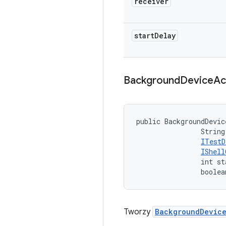
receiver
start
Delay
Background
Device
Ac
public BackgroundDevic
                String
ITestD
IShell
                int st
                boolea
Tworzy
BackgroundDevic