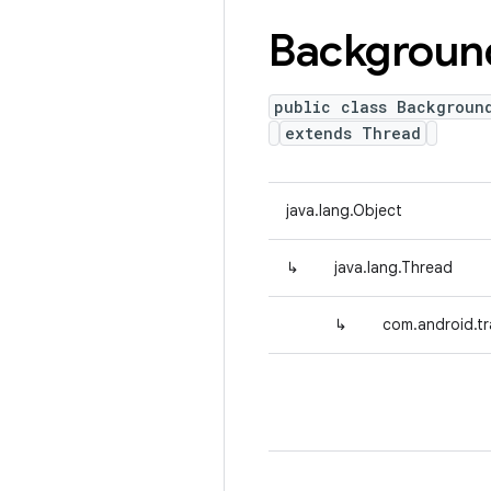
Backgroun
public class Backgroun
extends Thread
java.lang.Object
↳
java.lang.Thread
↳
com.android.t