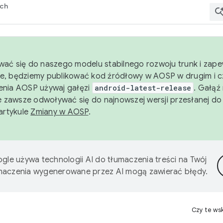
rch
wać się do naszego modelu stabilnego rozwoju trunk i zape
e, będziemy publikować kod źródłowy w AOSP w drugim i c
enia AOSP używaj gałęzi
android-latest-release
. Gałąź
 zawsze odwoływać się do najnowszej wersji przesłanej do
 artykule
Zmiany w AOSP
.
gle używa technologii AI do tłumaczenia treści na Twój
umaczenia wygenerowane przez AI mogą zawierać błędy.
Czy te ws