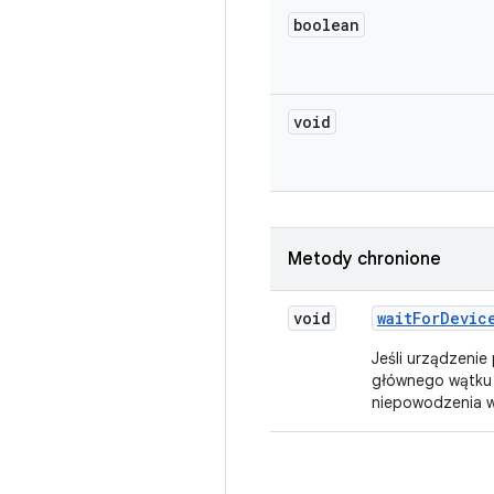
boolean
void
Metody chronione
void
wait
For
Devic
Jeśli urządzenie
głównego wątku 
niepowodzenia w