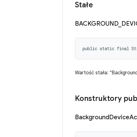
Stałe
BACKGROUND
_
DEVI
public static final St
Wartość stała: "Backgroun
Konstruktory pub
Background
Device
Ac