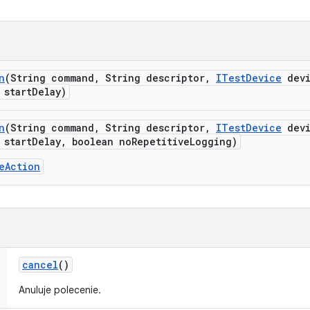
n
(String command
,
String descriptor
,
ITest
Device
devi
 start
Delay)
n
(String command
,
String descriptor
,
ITest
Device
devi
 start
Delay
,
boolean no
Repetitive
Logging)
eAction
cancel
()
Anuluje polecenie.