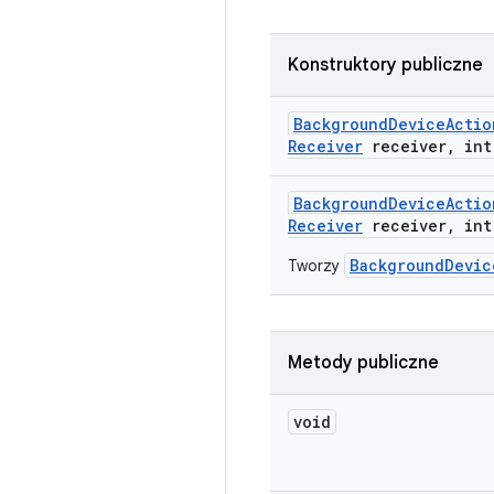
Konstruktory publiczne
Background
Device
Actio
Receiver
receiver
,
int
Background
Device
Actio
Receiver
receiver
,
int
BackgroundDevic
Tworzy
Metody publiczne
void