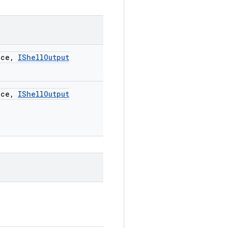
ce
,
IShell
Output
ce
,
IShell
Output