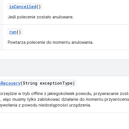
is
Cancelled
()
Jeśli polecenie zostało anulowane.
run
()
Powtarza polecenie do momentu anulowania.
e
Recovery
(String exception
Type)
 przejdzie w tryb offline z jakiegokolwiek powodu, przywracanie zos
, więc musimy tylko zablokować działanie do momentu przywrócenia
ywołania z powodu niedostępności urządzenia.