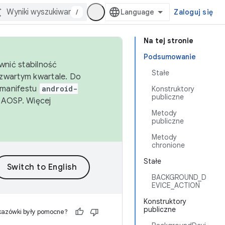
/
Zaloguj się
Na tej stronie
Podsumowanie
wnić stabilność
Stałe
zwartym kwartale. Do
 manifestu
android-
Konstruktory
publiczne
 AOSP. Więcej
Metody
publiczne
Metody
chronione
Stałe
BACKGROUND_D
EVICE_ACTION
Konstruktory
publiczne
kazówki były pomocne?