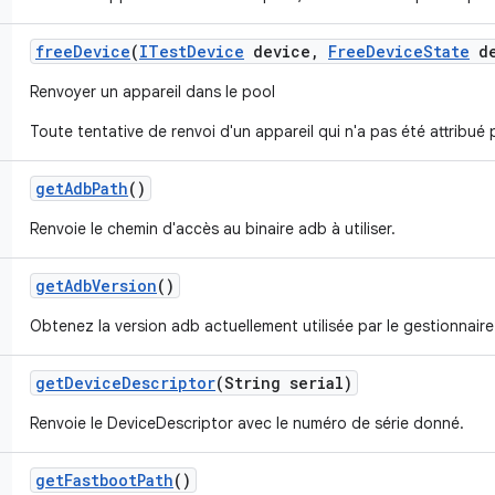
free
Device
(
ITest
Device
device
,
Free
Device
State
de
Renvoyer un appareil dans le pool
Toute tentative de renvoi d'un appareil qui n'a pas été attribu
get
Adb
Path
()
Renvoie le chemin d'accès au binaire adb à utiliser.
get
Adb
Version
()
Obtenez la version adb actuellement utilisée par le gestionnaire
get
Device
Descriptor
(String serial)
Renvoie le DeviceDescriptor avec le numéro de série donné.
get
Fastboot
Path
()