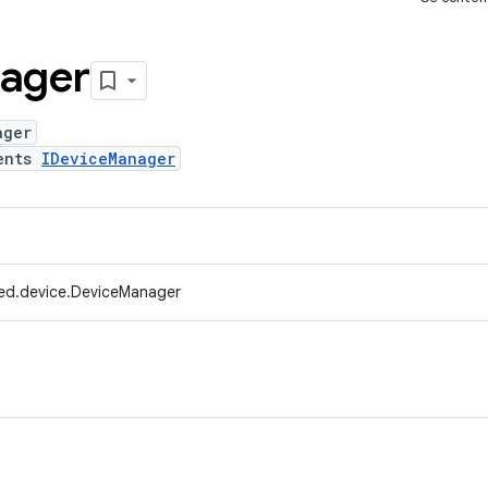
ager
ager
ents
IDeviceManager
ed.device.DeviceManager