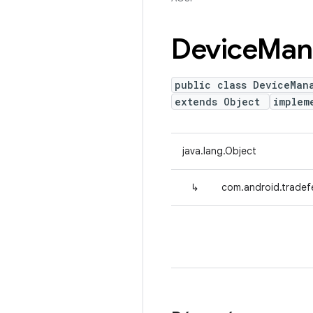
Device
Man
public class DeviceMan
extends Object
implem
java.lang.Object
↳
com.android.tradef