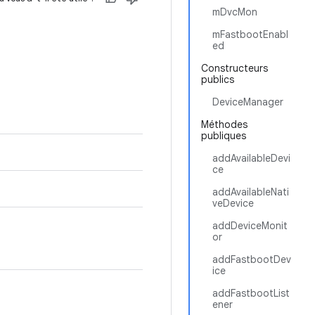
mDvcMon
mFastbootEnabl
ed
Constructeurs
publics
DeviceManager
Méthodes
publiques
addAvailableDevi
ce
addAvailableNati
veDevice
addDeviceMonit
or
addFastbootDev
ice
addFastbootList
ener