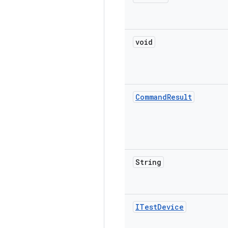
void
Command
Result
String
ITest
Device