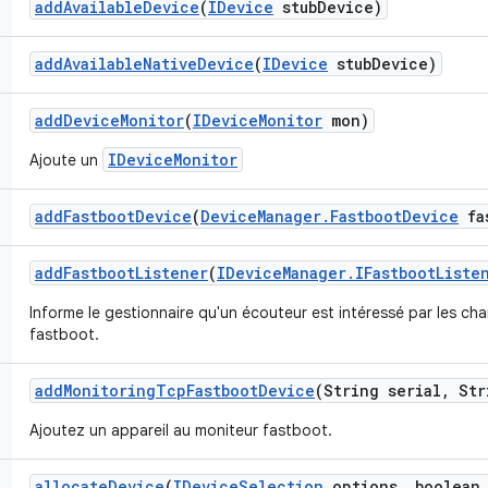
add
Available
Device
(
IDevice
stub
Device)
add
Available
Native
Device
(
IDevice
stub
Device)
add
Device
Monitor
(
IDevice
Monitor
mon)
IDeviceMonitor
Ajoute un
add
Fastboot
Device
(
Device
Manager
.
Fastboot
Device
fa
add
Fastboot
Listener
(
IDevice
Manager
.
IFastboot
Liste
Informe le gestionnaire qu'un écouteur est intéressé par les c
fastboot.
add
Monitoring
Tcp
Fastboot
Device
(String serial
,
Str
Ajoutez un appareil au moniteur fastboot.
allocate
Device
(
IDevice
Selection
options
,
boolean 