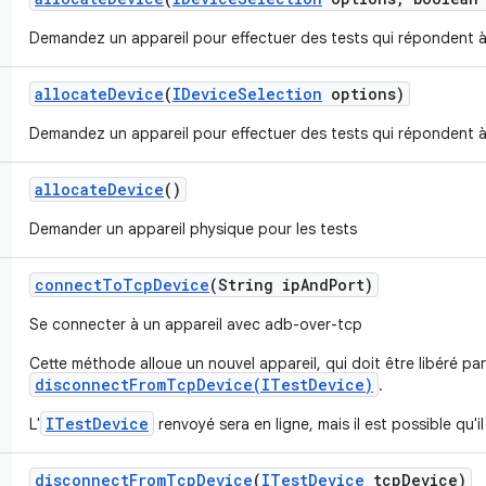
Demandez un appareil pour effectuer des tests qui répondent à 
allocate
Device
(
IDevice
Selection
options)
Demandez un appareil pour effectuer des tests qui répondent à 
allocate
Device
()
Demander un appareil physique pour les tests
connect
To
Tcp
Device
(String ip
And
Port)
Se connecter à un appareil avec adb-over-tcp
Cette méthode alloue un nouvel appareil, qui doit être libéré par 
disconnectFromTcpDevice(ITestDevice)
.
ITestDevice
L'
renvoyé sera en ligne, mais il est possible qu'il
disconnect
From
Tcp
Device
(
ITest
Device
tcp
Device)