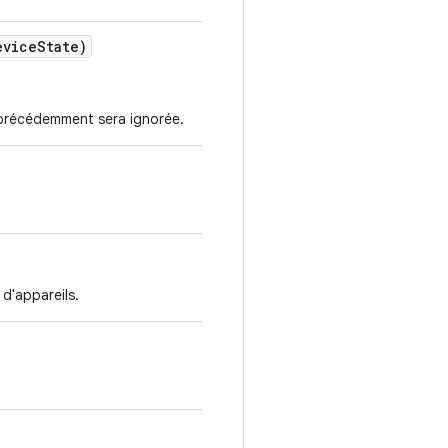
vice
State)
é précédemment sera ignorée.
 d'appareils.