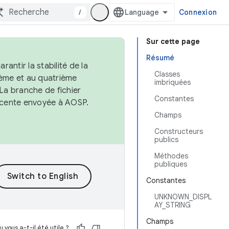
/
Connexion
Sur cette page
Résumé
antir la stabilité de la
Classes
ème et au quatrième
imbriquées
 La branche de fichier
Constantes
récente envoyée à AOSP.
Champs
Constructeurs
publics
Méthodes
publiques
Constantes
UNKNOWN_DISPL
AY_STRING
Champs
 vous a-t-il été utile ?