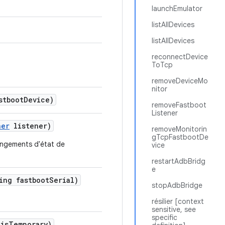
launchEmulator
listAllDevices
listAllDevices
reconnectDevice
ToTcp
removeDeviceMo
nitor
stboot
Device)
removeFastboot
Listener
ner
listener)
removeMonitorin
gTcpFastbootDe
hangements d'état de
vice
restartAdbBridg
e
ing fastboot
Serial)
stopAdbBridge
résilier [context
sensitive, see
specific
is
Temporary)