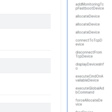
addMonitoringTc
pFastbootDevice
allocateDevice
allocateDevice
allocateDevice
connectToTcpD
evice
disconnectFrom
TcpDevice
displayDevicesInf
o
executeCmdOnA
vailableDevice
executeGlobalAd
bCommand
forceAllocateDe
vice