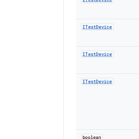
ITest
Device
ITest
Device
ITest
Device
boolean