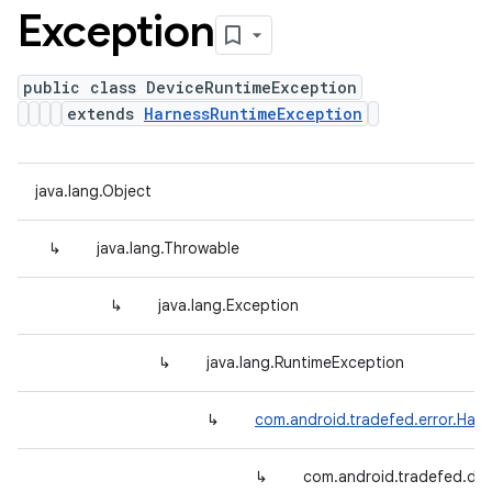
Exception
public class DeviceRuntimeException
extends
HarnessRuntimeException
java.lang.Object
↳
java.lang.Throwable
↳
java.lang.Exception
↳
java.lang.RuntimeException
↳
com.android.tradefed.error.Har
↳
com.android.tradefed.dev