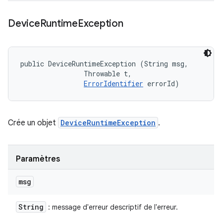
Device
Runtime
Exception
public DeviceRuntimeException (String msg, 

                Throwable t, 

ErrorIdentifier
 errorId)
Crée un objet
DeviceRuntimeException
.
Paramètres
msg
String
: message d'erreur descriptif de l'erreur.