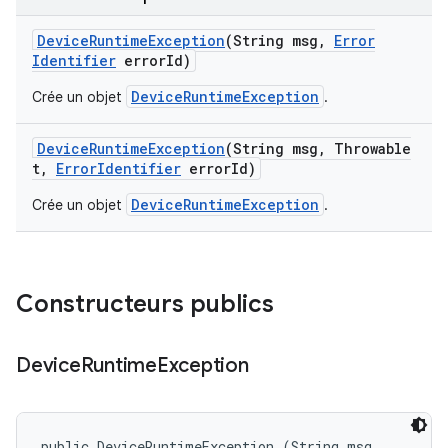
Device
Runtime
Exception
(String msg
,
Error
Identifier
error
Id)
DeviceRuntimeException
Crée un objet
.
Device
Runtime
Exception
(String msg
,
Throwable
t
,
Error
Identifier
error
Id)
DeviceRuntimeException
Crée un objet
.
Constructeurs publics
Device
Runtime
Exception
public DeviceRuntimeException (String msg, 
