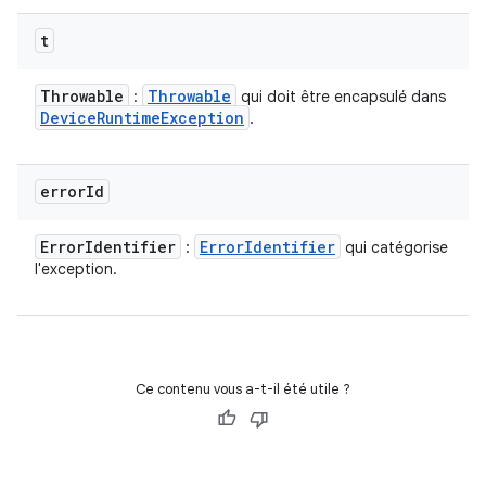
t
Throwable
Throwable
:
qui doit être encapsulé dans
Device
Runtime
Exception
.
error
Id
Error
Identifier
Error
Identifier
:
qui catégorise
l'exception.
Ce contenu vous a-t-il été utile ?