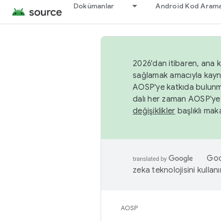
Dokümanlar
Android Kod Arama
2026'dan itibaren, ana k
sağlamak amacıyla kayn
AOSP'ye katkıda bulunm
dalı her zaman AOSP'ye 
değişiklikler
başlıklı maka
Goog
zeka teknolojisini kullanı
AOSP