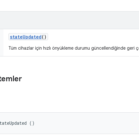
state
Updated
()
Tüm cihazlar için hızlı önyükleme durumu güncellendiğinde geri ç
temler
tateUpdated ()