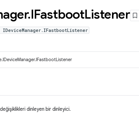
ager
.
IFastboot
Listener
 IDeviceManager.IFastbootListener
e.IDeviceManager.IFastbootListener
işiklikleri dinleyen bir dinleyici.