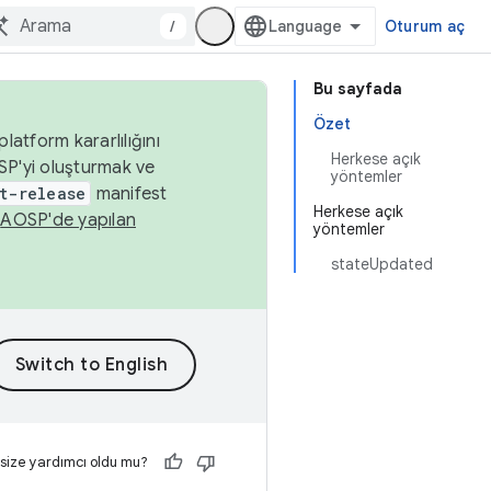
/
Oturum aç
Bu sayfada
Özet
latform kararlılığını
Herkese açık
SP'yi oluşturmak ve
yöntemler
t-release
manifest
Herkese açık
n
AOSP'de yapılan
yöntemler
stateUpdated
 size yardımcı oldu mu?