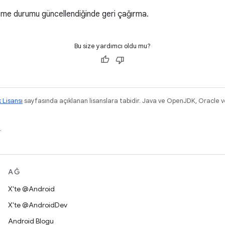
kleme durumu güncellendiğinde geri çağırma.
Bu size yardımcı oldu mu?
k Lisansı
sayfasında açıklanan lisanslara tabidir. Java ve OpenJDK, Oracle ve/v
.
AĞ
X'te @Android
X'te @AndroidDev
Android Blogu