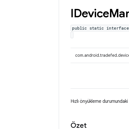
IDevice
Man
public static interface
com.android.tradefed.devic
Hızlı önyükleme durumundaki değ
Özet