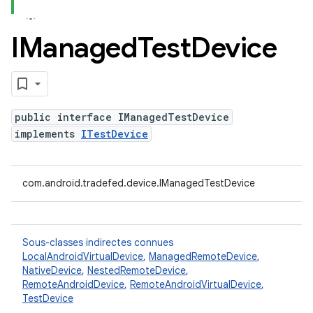
IManaged
Test
Device
public interface IManagedTestDevice
implements
ITestDevice
com.android.tradefed.device.IManagedTestDevice
Sous-classes indirectes connues
LocalAndroidVirtualDevice
,
ManagedRemoteDevice
,
NativeDevice
,
NestedRemoteDevice
,
RemoteAndroidDevice
,
RemoteAndroidVirtualDevice
,
TestDevice