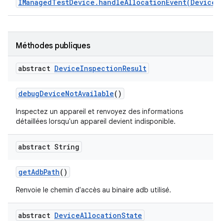
IManagedTestDevice.handleAllocationEvent(DeviceE
Méthodes publiques
abstract
Device
Inspection
Result
debug
Device
Not
Available
()
Inspectez un appareil et renvoyez des informations
détaillées lorsqu'un appareil devient indisponible.
abstract String
get
Adb
Path
()
Renvoie le chemin d'accès au binaire adb utilisé.
abstract
Device
Allocation
State