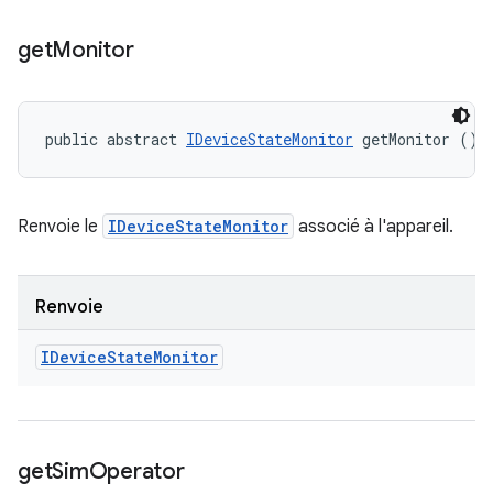
get
Monitor
public abstract 
IDeviceStateMonitor
 getMonitor ()
Renvoie le
IDeviceStateMonitor
associé à l'appareil.
Renvoie
IDevice
State
Monitor
get
Sim
Operator