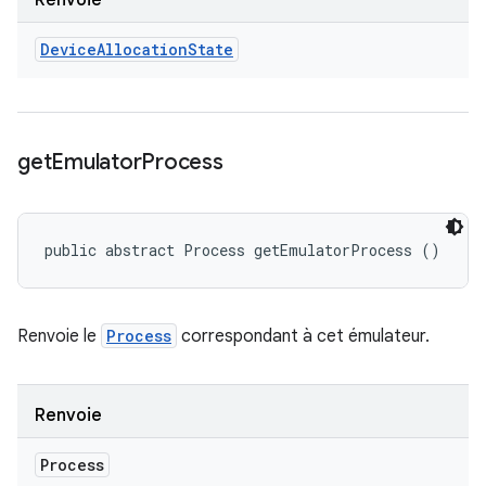
Renvoie
Device
Allocation
State
get
Emulator
Process
public abstract Process getEmulatorProcess ()
Renvoie le
Process
correspondant à cet émulateur.
Renvoie
Process