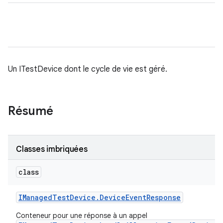
Un ITestDevice dont le cycle de vie est géré.
Résumé
Classes imbriquées
class
IManaged
Test
Device
.
Device
Event
Response
Conteneur pour une réponse à un appel