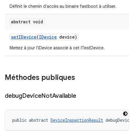
Définit le chemin d'accès au binaire fastboot à utiliser.
abstract void
set
IDevice
(
IDevice
device)
Mettez à jour l'iDevice associé à cet ITestDevice.
Méthodes publiques
debug
Device
Not
Available
public abstract 
DeviceInspectionResult
 debugDevice