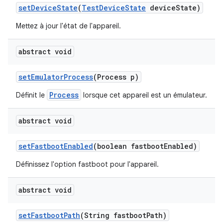
set
Device
State
(
Test
Device
State
device
State)
Mettez à jour l'état de l'appareil.
abstract void
set
Emulator
Process
(Process p)
Process
Définit le
lorsque cet appareil est un émulateur.
abstract void
set
Fastboot
Enabled
(boolean fastboot
Enabled)
Définissez l'option fastboot pour l'appareil.
abstract void
set
Fastboot
Path
(String fastboot
Path)