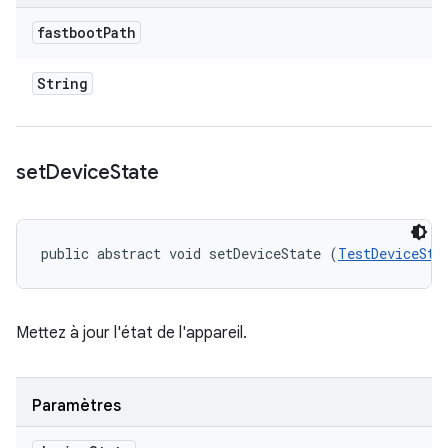
fastboot
Path
String
set
Device
State
public abstract void setDeviceState (
TestDeviceSta
Mettez à jour l'état de l'appareil.
Paramètres