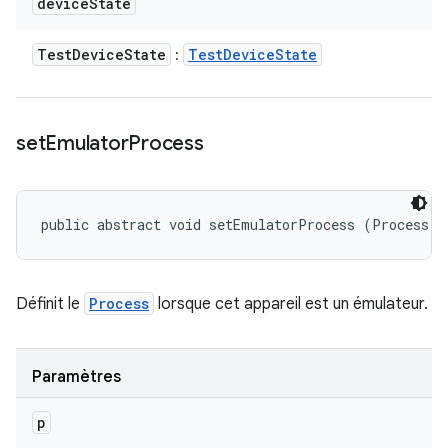
device
State
Test
Device
State
Test
Device
State
:
set
Emulator
Process
public abstract void setEmulatorProcess (Process p
Définit le
Process
lorsque cet appareil est un émulateur.
Paramètres
p