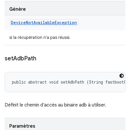
Génère
Device
Not
Available
Exception
si la récupération n'a pas réussi.
set
Adb
Path
public abstract void setAdbPath (String fastbootPa
Définit le chemin d'accès au binaire adb à utiliser.
Paramètres