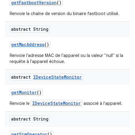
get
Fastboot
Version
()
Renvoie la chaîne de version du binaire fastboot utilisé.
abstract String
get
Mac
Address
()
Renvoie l'adresse MAC de l'appareil ou la valeur "null" si la
requête à l'appareil échoue.
abstract
IDevice
State
Monitor
get
Monitor
()
IDeviceStateMonitor
Renvoie le
associé à l'appareil.
abstract String
get
Sim
Operator
()