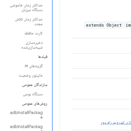
حداکثر زمان خاموشی
دستگاه میزبان
حداکثر زمان تلاش
مجدد
extends Object
i
کارت حافظه
ذخیره‌سازی
شبیه‌سازی‌شده
فیلدها
گزینه‌های m
مانیتور وضعیت
سازندگان عمومی
دستگاه بومی
روش‌های عمومی
adbInstallPackag
e
زی اندروید راه دور
adbInstallPackag