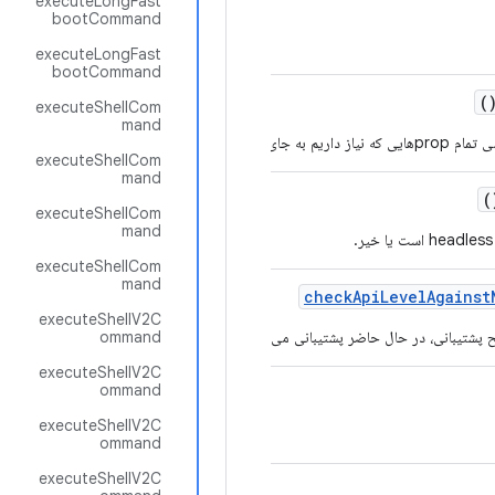
executeLongFast
bootCommand
executeLongFast
bootCommand
(
executeShellCom
mand
executeShellCom
mand
executeShellCom
mand
executeShellCom
mand
check
Api
Level
Against
executeShellV2C
 پشتیبانی، در حال حاضر پشتیبانی می‌شود یا خیر.
ommand
executeShellV2C
ommand
executeShellV2C
ommand
executeShellV2C