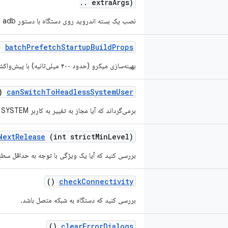
.
.
extra
Args)
نصب یک بسته اندروید روی دستگاه با دستور adb
)
batch
Prefetch
Startup
Build
Props
بهینه‌سازی میکرو (حدود ۴۰۰ میلی‌ثانیه) با پیش‌واکشی تمام propهایی که نیاز داریم به جای فراخوانی 'adb getprop' برای تک تک آنها.
()
can
Switch
To
Headless
System
User
برمی‌گرداند که آیا مجاز به تغییر به کاربر headless SYSTEM است یا خیر.
Next
Release
(int strict
Min
Level)
بررسی کنید که آیا یک ویژگی با توجه به حداقل سطح
()
check
Connectivity
بررسی کنید که دستگاه به شبکه متصل باشد.
()
clear
Error
Dialogs