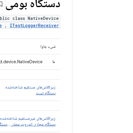
دستگاه بومی
blic class NativeDevice
e
,
ITestLoggerReceiver
شیء جاوا
d.device.NativeDevice
↳
زیرکلاس‌های مستقیم شناخته‌شده
دستگاه تست
زیرکلاس‌های غیرمستقیم شناخته‌شده
دستگاه مجازی اندروید محلی
،
دستگا