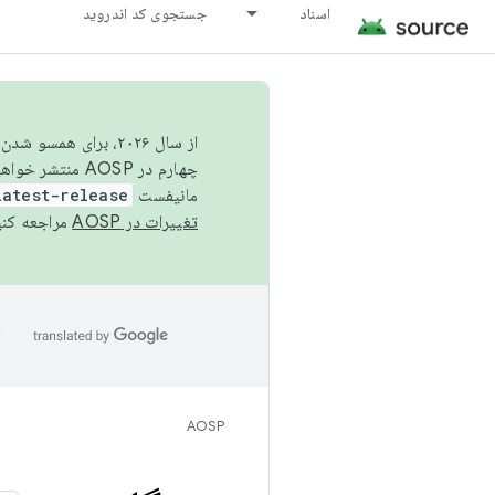
اسناد
جستجوی کد اندروید
از سال ۲۰۲۶، برای ه
چهارم در AOSP منتشر خواهیم کرد. برای ساخت و مشارکت در AOSP،
مانیفست
latest-release
تغییرات در AOSP
مراجعه کنی
ا
AOSP