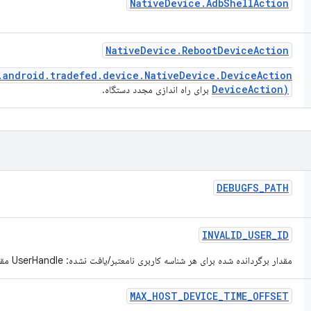
Native
Device
.
Adb
Shell
Action
Native
Device
.
Reboot
Device
Action
.android.tradefed.device.NativeDevice.DeviceAction
DeviceAction)
برای راه اندازی مجدد دستگاه.
DEBUGFS
_
PATH
INVALID
_
USER
_
ID
مقدار برگردانده شده برای هر شناسه کاربری نامعتبر/یافت نشده: UserHandle مقدار -10000 را تعریف کرده است
MAX
_
HOST
_
DEVICE
_
TIME
_
OFFSET