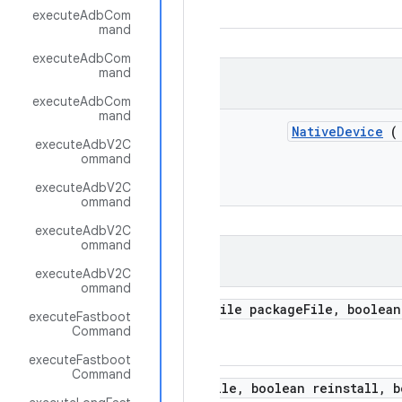
executeAdbCom
mand
executeAdbCom
mand
executeAdbCom
mand
Native
Device
executeAdbV2C
ommand
executeAdbV2C
ommand
executeAdbV2C
ommand
executeAdbV2C
ommand
adb
Install
Package
(File package
File
,
boolean
executeFastboot
Command
executeFastboot
Command
Install
Package
(File package
File
,
boolean reinstall
,
b