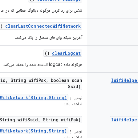
تلاش برای رد کردن هرگونه دیالوگ خطایی که در حال
()
clear
Last
Connected
Wifi
Network
آخرین شبکه وای فای متصل را پاک می‌کند.
()
clear
Logcat
هرگونه داده logcat انباشته شده را حذف می‌کند.
sid
,
String wifi
Psk
,
boolean scan
IWifi
Helpe
Ssid)
WifiNetwork(String,String)
نوعی از
نداشته باشد.
tring wifi
Ssid
,
String wifi
Psk)
IWifi
Helpe
WifiNetwork(String,String)
نوعی از
نداشته باشد.