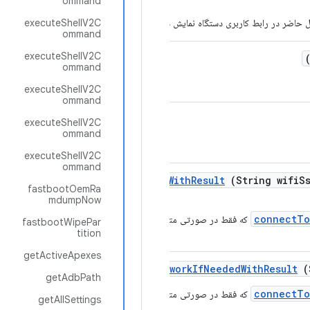
ommand
 حاضر در رابط کاربری دستگاه نمایش داده می‌شود.
executeShellV2C
ommand
executeShellV2C
ommand
executeShellV2C
ommand
executeShellV2C
ommand
executeShellV2C
ommand
connect
To
Wifi
Network
If
Needed
With
Result
(String wifi
S
fastbootOemRa
mdumpNow
connectTo
که فقط در صورتی متصل می‌شود که دستگاه در حال حاضر اتصال شب
fastbootWipePar
tition
getActiveApexes
connect
To
Wifi
Network
If
Needed
With
Result
(S
getAdbPath
connectTo
که فقط در صورتی متصل می‌شود که دستگاه در حال حاضر اتصال شب
getAllSettings