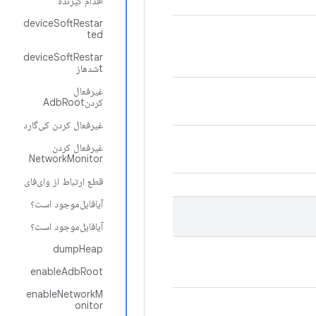
اقدام گیرنده
deviceSoftRestar
ted
deviceSoftRestar
tشدهاز
غیرفعال
کردنAdbRoot
غیرفعال کردن کی‌گارد
غیرفعال کردن
NetworkMonitor
قطع ارتباط از وای‌فای
آیافایل‌موجود است؟
آیافایل‌موجود است؟
dumpHeap
enableAdbRoot
enableNetworkM
onitor