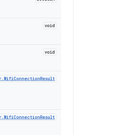
void
void
r
.
Wifi
Connection
Result
r
.
Wifi
Connection
Result