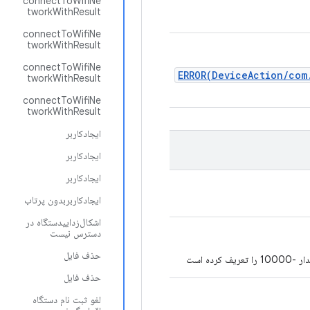
connectToWifiNe
tworkWithResult
connectToWifiNe
tworkWithResult
connectToWifiNe
ERROR(DeviceAction/com
tworkWithResult
connectToWifiNe
tworkWithResult
ایجادکاربر
ایجادکاربر
ایجادکاربر
ایجادکاربربدون پرتاب
اشکال‌زداییدستگاه در
دسترس نیست
حذف فایل
حذف فایل
لغو ثبت نام دستگاه