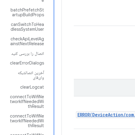
e
batchPrefetchSt
artupBuildProps
canSwitchToHea
dlessSystemUser
checkApiLevelAg
ainstNextRelease
اتصال را بررسی کنید
clearErrorDialogs
آخرین اتصالشبکه
وای‌فای
clearLogcat
connectToWifiNe
tworkIfNeededWi
thResult
ERROR(DeviceAction/com
connectToWifiNe
tworkIfNeededWi
thResult