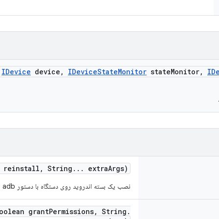
(
IDevice
device
,
IDevice
State
Monitor
state
Monitor
,
ID
 reinstall
,
String
.
.
.
extra
Args)
نصب یک بسته اندروید روی دستگاه با دستور adb
oolean grant
Permissions
,
String
.