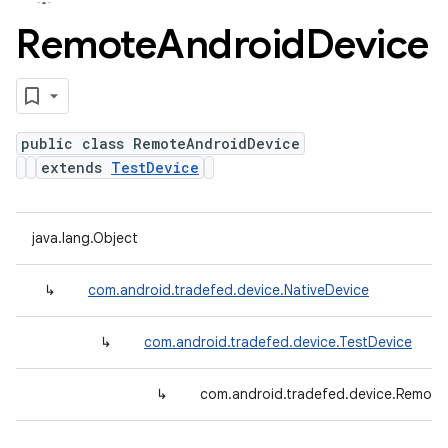
Remote
Android
Device
public class RemoteAndroidDevice
extends
TestDevice
java.lang.Object
↳
com.android.tradefed.device.NativeDevice
↳
com.android.tradefed.device.TestDevice
↳
com.android.tradefed.device.Remote