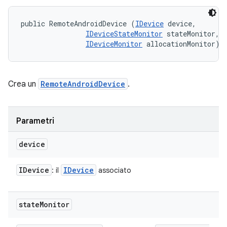
public RemoteAndroidDevice (
IDevice
 device, 

IDeviceStateMonitor
 stateMonitor, 

IDeviceMonitor
 allocationMonitor)
Crea un
RemoteAndroidDevice
.
Parametri
device
IDevice
IDevice
: il
associato
state
Monitor