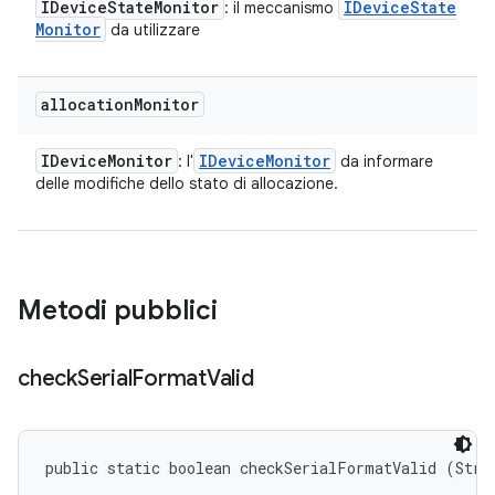
IDevice
State
Monitor
IDevice
State
: il meccanismo
Monitor
da utilizzare
allocation
Monitor
IDevice
Monitor
IDevice
Monitor
: l'
da informare
delle modifiche dello stato di allocazione.
Metodi pubblici
check
Serial
Format
Valid
public static boolean checkSerialFormatValid (Stri