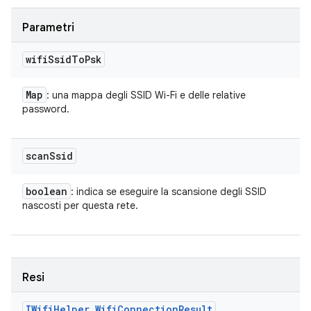
Parametri
wifi
Ssid
To
Psk
Map
: una mappa degli SSID Wi-Fi e delle relative
password.
scan
Ssid
boolean
: indica se eseguire la scansione degli SSID
nascosti per questa rete.
Resi
IWifi
Helper
.
Wifi
Connection
Result