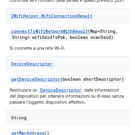
Controlla se il formato della seriale è quello previsto
:port
IWifi
Helper
.
Wifi
Connection
Result
connect
To
Wifi
Network
With
Result
(Map<String
,
String> wifi
Ssid
To
Psk
,
boolean scan
Ssid)
Si connette a una rete Wi-Fi.
Device
Descriptor
get
Device
Descriptor
(boolean short
Descriptor)
DeviceDescriptor
Restituisce un
dalle informazioni
del dispositivo per ottenere informazioni su di esso senza
passare l'oggetto dispositivo effettivo.
String
get
Mac
Address
()