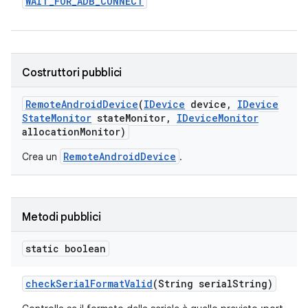
WAIT
_
FOR
_
ADB
_
CONNECT
Costruttori pubblici
Remote
Android
Device
(
IDevice
device
,
IDevice
State
Monitor
state
Monitor
,
IDevice
Monitor
allocation
Monitor)
RemoteAndroidDevice
Crea un
.
Metodi pubblici
static boolean
check
Serial
Format
Valid
(String serial
String)