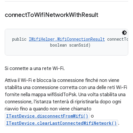
connect
To
Wifi
Network
With
Result
public 
IWifiHelper.WifiConnectionResult
 connectToW
                boolean scanSsid)
Si connette a una rete Wi-Fi.
Attiva il Wi-Fi e blocca la connessione finché non viene
stabilita una connessione corretta con una delle reti Wi-Fi
fornite nella mappa wifiSsidToPsk. Una volta stabilita una
connessione, l'istanza tenterà di ripristinarla dopo ogni
riavvio fino a quando non viene chiamato
ITestDevice.disconnectFromWifi()
o
ITestDevice.clearLastConnectedWifiNetwork()
.