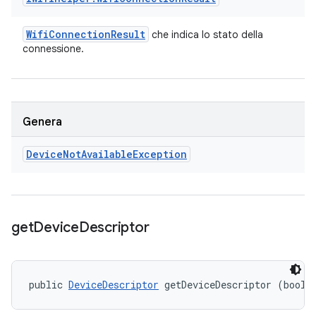
Wifi
Connection
Result
che indica lo stato della
connessione.
Genera
Device
Not
Available
Exception
get
Device
Descriptor
public 
DeviceDescriptor
 getDeviceDescriptor (boole