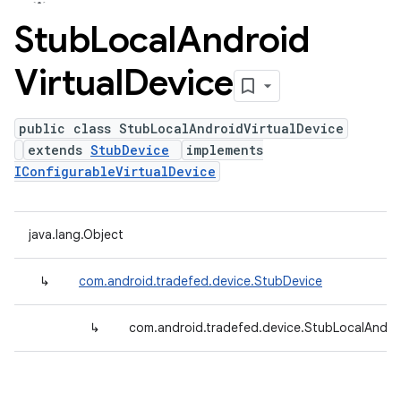
Stub
Local
Android
Virtual
Device
public class StubLocalAndroidVirtualDevice
extends
StubDevice
implements
IConfigurableVirtualDevice
java.lang.Object
↳
com.android.tradefed.device.StubDevice
↳
com.android.tradefed.device.StubLocalAndroi