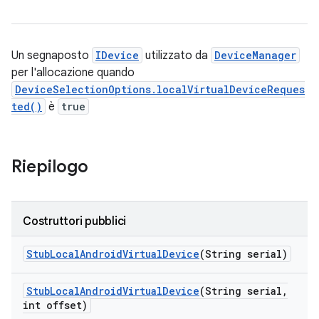
Un segnaposto
IDevice
utilizzato da
DeviceManager
per l'allocazione quando
DeviceSelectionOptions.localVirtualDeviceReques
ted()
è
true
Riepilogo
Costruttori pubblici
Stub
Local
Android
Virtual
Device
(String serial)
Stub
Local
Android
Virtual
Device
(String serial
,
int offset)