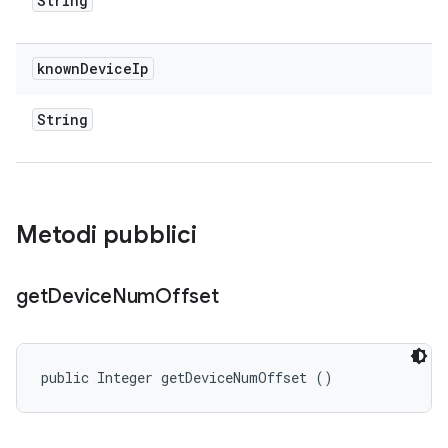
String
known
Device
Ip
String
Metodi pubblici
get
Device
Num
Offset
public Integer getDeviceNumOffset ()