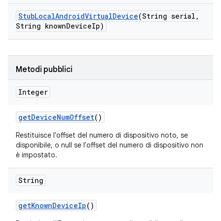
Stub
Local
Android
Virtual
Device
(String serial
,
String known
Device
Ip)
Metodi pubblici
Integer
get
Device
Num
Offset
()
Restituisce l'offset del numero di dispositivo noto, se
disponibile, o null se l'offset del numero di dispositivo non
è impostato.
String
get
Known
Device
Ip
()