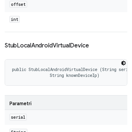
offset
int
Stub
Local
Android
Virtual
Device
public StubLocalAndroidVirtualDevice (String serial
                String knownDeviceIp)
Parametri
serial