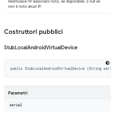
Restituisce l'IP associato noto, se disponibile, o null se
non è noto alcun IP.
Costruttori pubblici
Stub
Local
Android
Virtual
Device
public StubLocalAndroidVirtualDevice (String seria
Parametri
serial