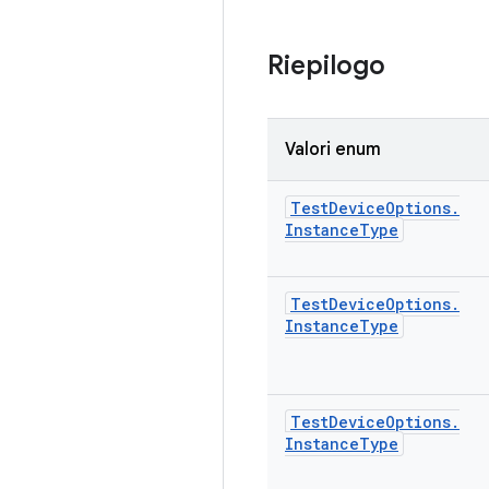
Riepilogo
Valori enum
Test
Device
Options
.
Instance
Type
Test
Device
Options
.
Instance
Type
Test
Device
Options
.
Instance
Type