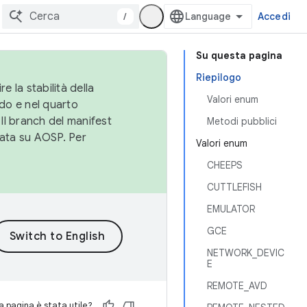
/
Accedi
Su questa pagina
Riepilogo
e la stabilità della
Valori enum
do e nel quarto
 Il branch del manifest
Metodi pubblici
cata su AOSP. Per
Valori enum
CHEEPS
CUTTLEFISH
EMULATOR
GCE
NETWORK_DEVIC
E
REMOTE_AVD
 pagina è stata utile?