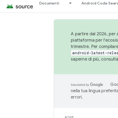
Documenti
Android Code Sear
A partire dal 2026, per a
piattaforma per l'ecos
trimestre. Per compilare
android-latest-rele
saperne di più, consult
Goo
nella tua lingua preferi
errori.
AOSP