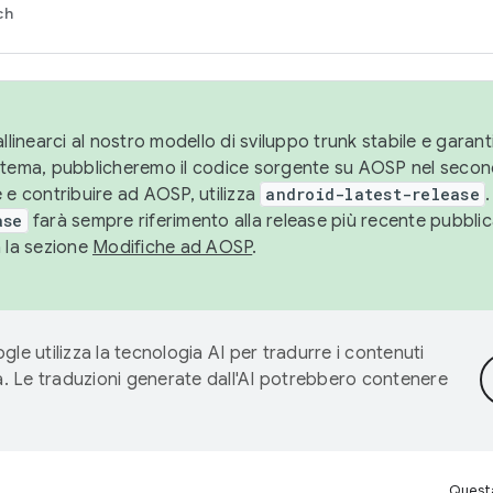
ch
llinearci al nostro modello di sviluppo trunk stabile e garantir
istema, pubblicheremo il codice sorgente su AOSP nel secon
 e contribuire ad AOSP, utilizza
android-latest-release
.
ase
farà sempre riferimento alla release più recente pubbli
a la sezione
Modifiche ad AOSP
.
gle utilizza la tecnologia AI per tradurre i contenuti
ta. Le traduzioni generate dall'AI potrebbero contenere
Questa