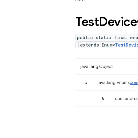
Test
Device
public static final en
extends Enum<
TestDevi
java.lang.Object
↳
java.lang.Enum<
com
↳
com.androi