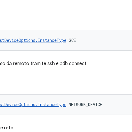
stDeviceOptions.InstanceType
 GCE
iamo da remoto tramite ssh e adb connect
stDeviceOptions.InstanceType
 NETWORK_DEVICE
e rete