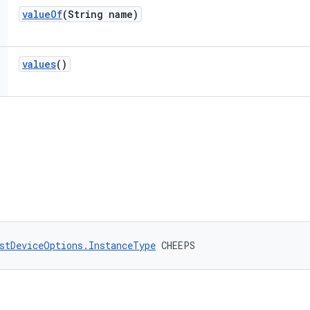
value
Of
(String name)
values
()
stDeviceOptions.InstanceType
 CHEEPS