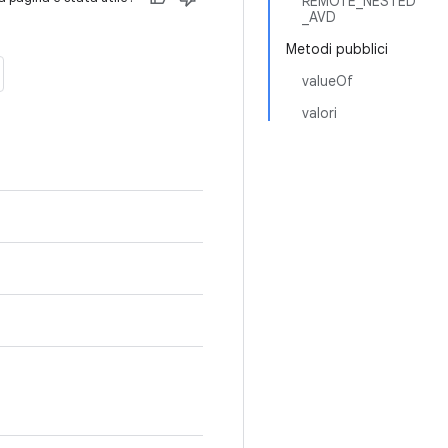
REMOTE_NESTED
_AVD
Metodi pubblici
valueOf
valori