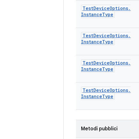
Test
Device
Options
.
Instance
Type
Test
Device
Options
.
Instance
Type
Test
Device
Options
.
Instance
Type
Test
Device
Options
.
Instance
Type
Metodi pubblici