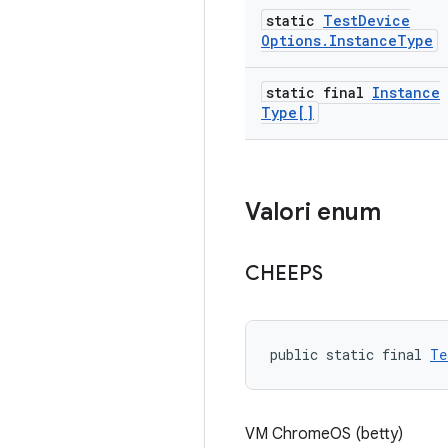
static
Test
Device
Options
.
Instance
Type
static final
Instance
Type[]
Valori enum
CHEEPS
public static final 
Te
VM ChromeOS (betty)