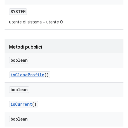
SYSTEM
utente di sistema = utente 0
Metodi pubblici
boolean
is
Clone
Profile
()
boolean
is
Current
()
boolean