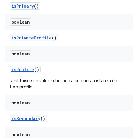
is
Primary
()
boolean
is
Private
Profile
()
boolean
is
Profile
()
Restituisce un valore che indica se questa istanza è di
tipo profilo.
boolean
is
Secondary
()
boolean