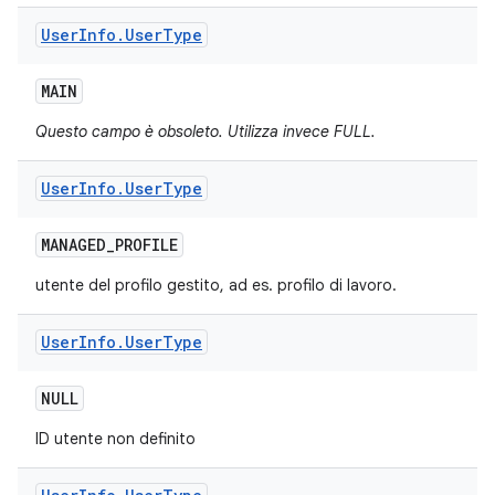
User
Info
.
User
Type
MAIN
Questo campo è obsoleto. Utilizza invece FULL.
User
Info
.
User
Type
MANAGED
_
PROFILE
utente del profilo gestito, ad es. profilo di lavoro.
User
Info
.
User
Type
NULL
ID utente non definito