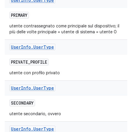
User
Info
.
User
Type
PRIMARY
utente contrassegnato come principale sul dispositivo; il
più delle volte principale = utente di sistema = utente 0
User
Info
.
User
Type
PRIVATE
_
PROFILE
utente con profilo privato
User
Info
.
User
Type
SECONDARY
utente secondario, ovvero
User
Info
.
User
Type