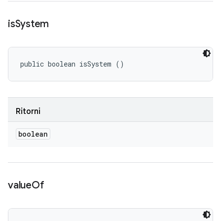
is
System
public boolean isSystem ()
Ritorni
boolean
value
Of