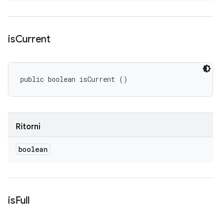
is
Current
public boolean isCurrent ()
Ritorni
boolean
is
Full