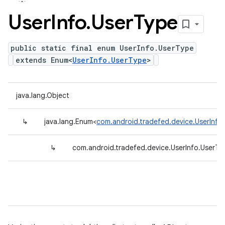
User
Info
.
User
Type
public static final enum UserInfo.UserType
extends Enum<
UserInfo.UserType
>
java.lang.Object
↳
java.lang.Enum<
com.android.tradefed.device.UserInfo
↳
com.android.tradefed.device.UserInfo.UserTy