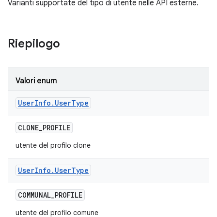
Varianti supportate del tipo di utente nelle API esterne.
Riepilogo
Valori enum
User
Info
.
User
Type
CLONE
_
PROFILE
utente del profilo clone
User
Info
.
User
Type
COMMUNAL
_
PROFILE
utente del profilo comune