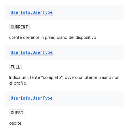
User
Info
.
User
Type
CURRENT
utente corrente in primo piano del dispositivo
User
Info
.
User
Type
FULL
Indica un utente "completo", ovvero un utente umano non
di profilo.
User
Info
.
User
Type
GUEST
ospite.