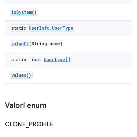
is
System
()
static
User
Info
.
User
Type
value
Of
(String name)
static final
User
Type[]
values
()
Valori enum
CLONE
_
PROFILE