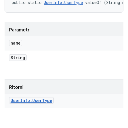
public static 
UserInfo.UserType
 valueOf (String na
Parametri
name
String
Ritorni
User
Info
.
User
Type