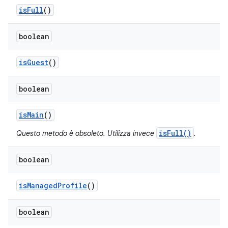
is
Full
()
boolean
is
Guest
()
boolean
is
Main
()
isFull()
Questo metodo è obsoleto. Utilizza invece
.
boolean
is
Managed
Profile
()
boolean