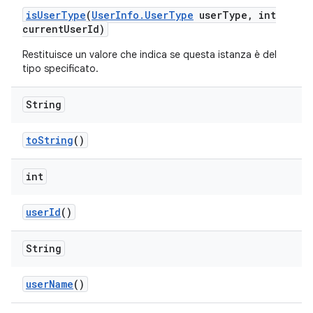
is
User
Type
(
User
Info
.
User
Type
user
Type
,
int
current
User
Id)
Restituisce un valore che indica se questa istanza è del
tipo specificato.
String
to
String
()
int
user
Id
()
String
user
Name
()