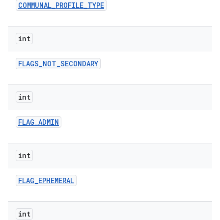
COMMUNAL
_
PROFILE
_
TYPE
int
FLAGS
_
NOT
_
SECONDARY
int
FLAG
_
ADMIN
int
FLAG
_
EPHEMERAL
int