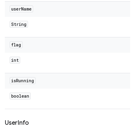
user
Name
String
flag
int
is
Running
boolean
User
Info