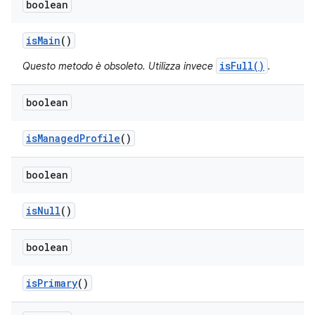
boolean
is
Main
()
isFull()
Questo metodo è obsoleto. Utilizza invece
.
boolean
is
Managed
Profile
()
boolean
is
Null
()
boolean
is
Primary
()