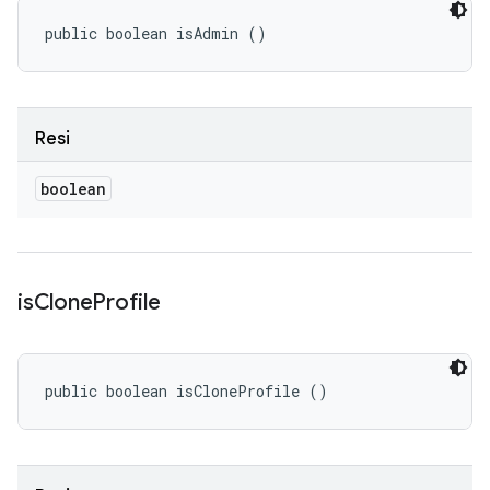
public boolean isAdmin ()
Resi
boolean
is
Clone
Profile
public boolean isCloneProfile ()