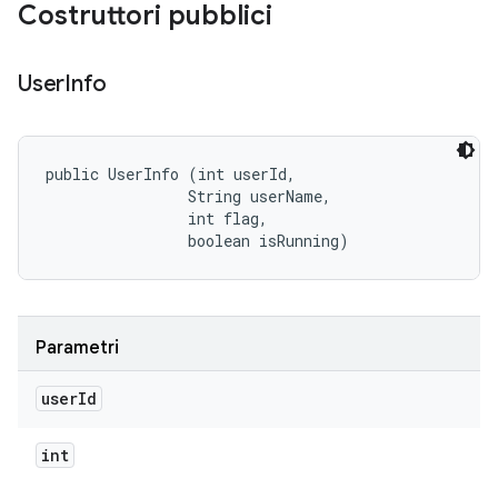
Costruttori pubblici
User
Info
public UserInfo (int userId, 

                String userName, 

                int flag, 

                boolean isRunning)
Parametri
user
Id
int