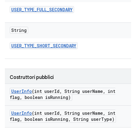
USER
_
TYPE
_
FULL
_
SECONDARY
String
USER
_
TYPE
_
SHORT
_
SECONDARY
Costruttori pubblici
User
Info
(int user
Id
,
String user
Name
,
int
flag
,
boolean is
Running)
User
Info
(int user
Id
,
String user
Name
,
int
flag
,
boolean is
Running
,
String user
Type)