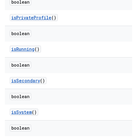
boolean
is
Private
Profile
()
boolean
is
Running
()
boolean
is
Secondary
()
boolean
is
System
()
boolean