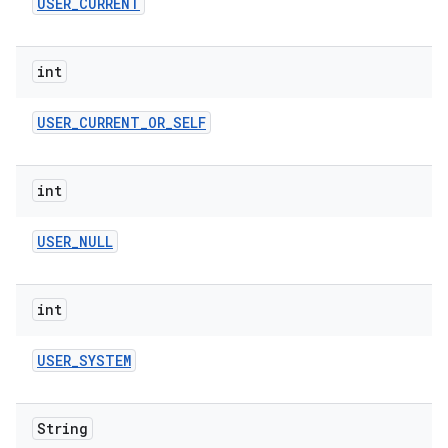
USER
_
CURRENT
int
USER
_
CURRENT
_
OR
_
SELF
int
USER
_
NULL
int
USER
_
SYSTEM
String