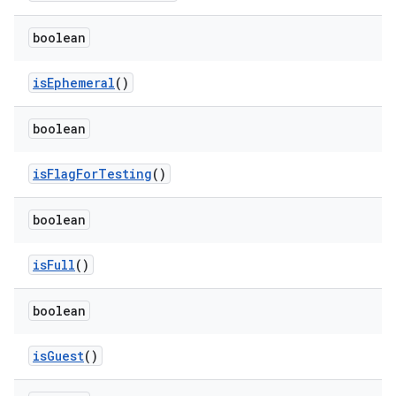
boolean
is
Ephemeral
()
boolean
is
Flag
For
Testing
()
boolean
is
Full
()
boolean
is
Guest
()