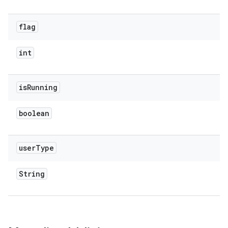
flag
int
is
Running
boolean
user
Type
String