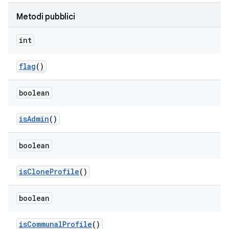
Metodi pubblici
int
flag
()
boolean
is
Admin
()
boolean
is
Clone
Profile
()
boolean
is
Communal
Profile
()