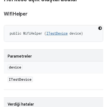
Wifi
Helper
public WifiHelper (
ITestDevice
 device)
Parametreler
device
ITest
Device
Verdiği hatalar