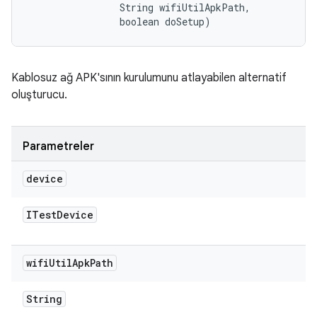
                String wifiUtilApkPath, 

                boolean doSetup)
Kablosuz ağ APK'sının kurulumunu atlayabilen alternatif
oluşturucu.
Parametreler
device
ITest
Device
wifi
Util
Apk
Path
String