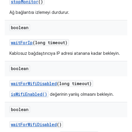
stop
Monitor
()
Ağ bağlantısı izlemeyi durdurur.
boolean
wait
For
Ip
(long timeout)
Kablosuz bağdaştırıcıya IP adresi atanana kadar bekleyin.
boolean
wait
For
Wifi
Disabled
(long timeout)
isWifiEnabled()
değerinin yanlış olmasını bekleyin.
boolean
wait
For
Wifi
Disabled
()