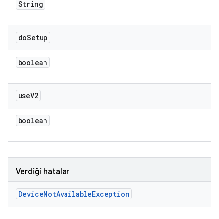
String
do
Setup
boolean
use
V2
boolean
Verdiği hatalar
Device
Not
Available
Exception