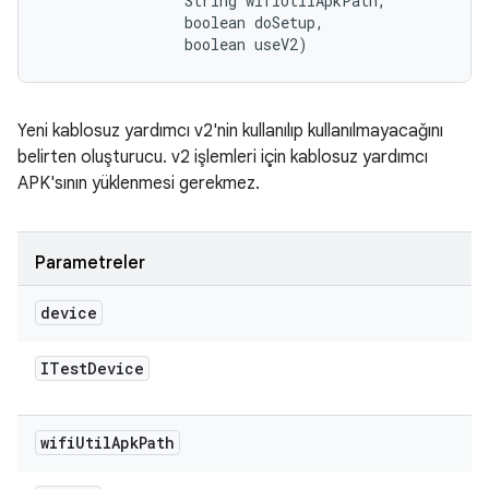
                String wifiUtilApkPath, 

                boolean doSetup, 

                boolean useV2)
Yeni kablosuz yardımcı v2'nin kullanılıp kullanılmayacağını
belirten oluşturucu. v2 işlemleri için kablosuz yardımcı
APK'sının yüklenmesi gerekmez.
Parametreler
device
ITest
Device
wifi
Util
Apk
Path