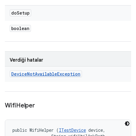
do
Setup
boolean
Verdiği hatalar
Device
Not
Available
Exception
Wifi
Helper
public WifiHelper (
ITestDevice
 device, 
