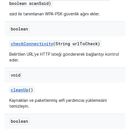
boolean scan
Ssid)
ssid ile tanımlanan WPA-PSK güvenlik ağını ekler.
boolean
check
Connectivity
(String url
To
Check)
Belirtilen URL'ye HTTP isteği göndererek bağlantıyı kontrol
eder.
void
clean
Up
()
Kaynakları ve paketlenmiş wifi yardımcısı yüklemesini
temizleyin.
boolean