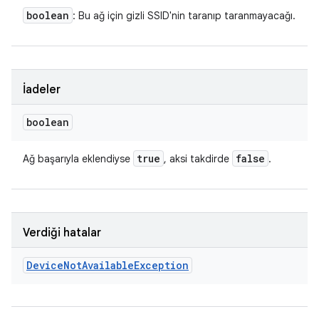
boolean
: Bu ağ için gizli SSID'nin taranıp taranmayacağı.
İadeler
boolean
true
false
Ağ başarıyla eklendiyse
, aksi takdirde
.
Verdiği hatalar
Device
Not
Available
Exception