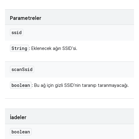
Parametreler
ssid
String
: Eklenecek ağın SSID'si.
scan
Ssid
boolean
: Bu ağ için gizli SSID'nin taranıp taranmayacağı.
İadeler
boolean