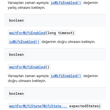
isWifiEnabled()
Varsayılan zaman aşımıyla
değerinin
yanlış olmasını bekleyin.
boolean
wait
For
Wifi
Enabled
(long timeout)
isWifiEnabled()
değerinin doğru olmasını bekleyin.
boolean
wait
For
Wifi
Enabled
()
isWifiEnabled()
Varsayılan zaman aşımıyla
değerinin
doğru olmasını bekleyin.
boolean
wait
For
Wifi
State
(
Wifi
State
.
.
.
expected
States)