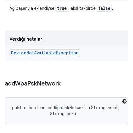
true
false
Ağ başarıyla eklendiyse
, aksi takdirde
.
Verdiği hatalar
Device
Not
Available
Exception
add
Wpa
Psk
Network
public boolean addWpaPskNetwork (String ssid, 

                String psk)