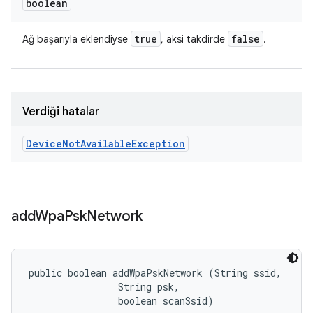
boolean
true
false
Ağ başarıyla eklendiyse
, aksi takdirde
.
Verdiği hatalar
Device
Not
Available
Exception
add
Wpa
Psk
Network
public boolean addWpaPskNetwork (String ssid, 

                String psk, 

                boolean scanSsid)