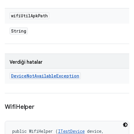
wifi
Util
Apk
Path
String
Verdiği hatalar
Device
Not
Available
Exception
Wifi
Helper
public WifiHelper (
ITestDevice
 device, 
