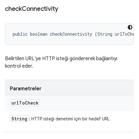
check
Connectivity
public boolean checkConnectivity (String urlToChec
Belirtilen URL'ye HTTP isteği göndererek bağlantıyı
kontrol eder.
Parametreler
url
To
Check
String
: HTTP isteği denetimi için bir hedef URL