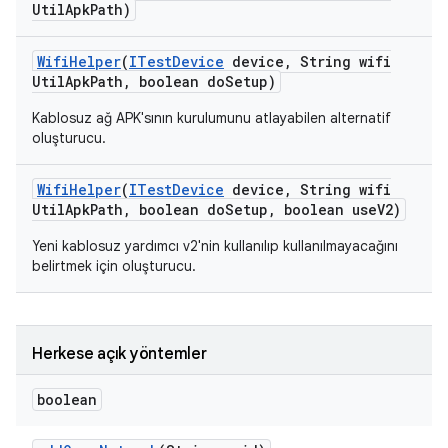
Util
Apk
Path)
Wifi
Helper
(
ITest
Device
device
,
String wifi
Util
Apk
Path
,
boolean do
Setup)
Kablosuz ağ APK'sının kurulumunu atlayabilen alternatif
oluşturucu.
Wifi
Helper
(
ITest
Device
device
,
String wifi
Util
Apk
Path
,
boolean do
Setup
,
boolean use
V2)
Yeni kablosuz yardımcı v2'nin kullanılıp kullanılmayacağını
belirtmek için oluşturucu.
Herkese açık yöntemler
boolean