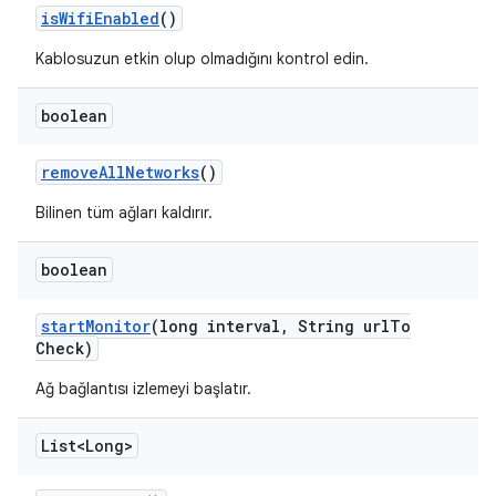
is
Wifi
Enabled
()
Kablosuzun etkin olup olmadığını kontrol edin.
boolean
remove
All
Networks
()
Bilinen tüm ağları kaldırır.
boolean
start
Monitor
(long interval
,
String url
To
Check)
Ağ bağlantısı izlemeyi başlatır.
List<Long>