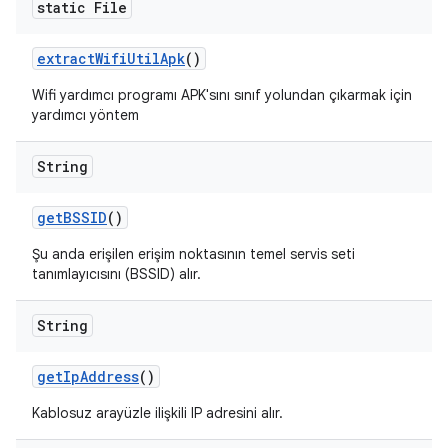
static File
extract
Wifi
Util
Apk
()
Wifi yardımcı programı APK'sını sınıf yolundan çıkarmak için
yardımcı yöntem
String
get
BSSID
()
Şu anda erişilen erişim noktasının temel servis seti
tanımlayıcısını (BSSID) alır.
String
get
Ip
Address
()
Kablosuz arayüzle ilişkili IP adresini alır.