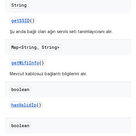
String
get
SSID
()
Şu anda bağlı olan ağın servis seti tanımlayıcısını alır.
Map<String
,
String>
get
Wifi
Info
()
Mevcut kablosuz bağlantı bilgilerini alır.
boolean
has
Valid
Ip
()
boolean