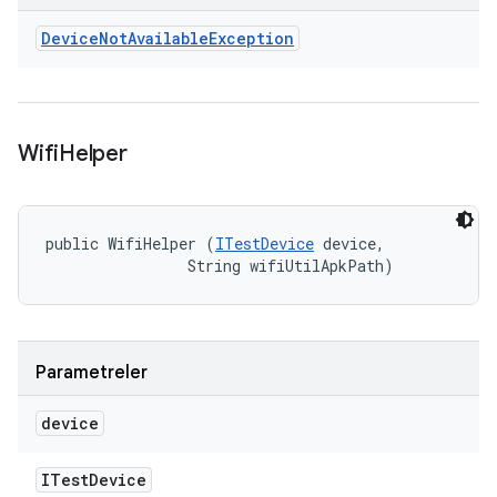
Device
Not
Available
Exception
Wifi
Helper
public WifiHelper (
ITestDevice
 device, 

                String wifiUtilApkPath)
Parametreler
device
ITest
Device