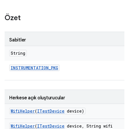
Özet
Sabitler
String
INSTRUMENTATION
_
PKG
Herkese açık oluşturucular
Wifi
Helper
(
ITest
Device
device)
Wifi
Helper
(
ITest
Device
device
,
String wifi