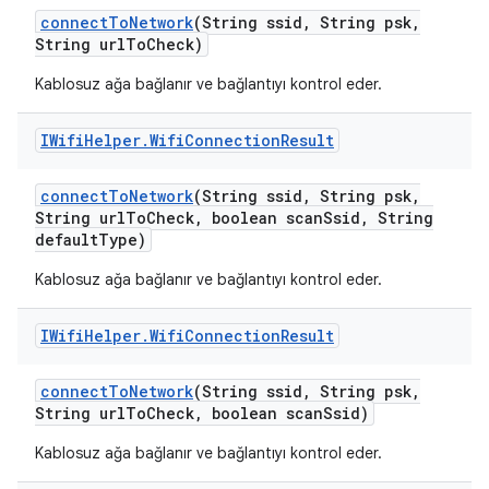
connect
To
Network
(String ssid
,
String psk
,
String url
To
Check)
Kablosuz ağa bağlanır ve bağlantıyı kontrol eder.
IWifi
Helper
.
Wifi
Connection
Result
connect
To
Network
(String ssid
,
String psk
,
String url
To
Check
,
boolean scan
Ssid
,
String
default
Type)
Kablosuz ağa bağlanır ve bağlantıyı kontrol eder.
IWifi
Helper
.
Wifi
Connection
Result
connect
To
Network
(String ssid
,
String psk
,
String url
To
Check
,
boolean scan
Ssid)
Kablosuz ağa bağlanır ve bağlantıyı kontrol eder.