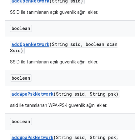
add
Open
Network
(String ssid)
SSID ile tanımlanan açık güvenlik ağını ekler.
boolean
add
Open
Network
(String ssid
,
boolean scan
Ssid)
SSID ile tanımlanan açık güvenlik ağını ekler.
boolean
add
Wpa
Psk
Network
(String ssid
,
String psk)
ssid ile tanımlanan WPA-PSK güvenlik ağını ekler.
boolean
add
Wpa
Psk
Network
(String ssid
,
String psk
,