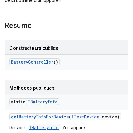
de la batterie d'un appareil.
Résumé
Constructeurs publics
Battery
Controller
()
Méthodes publiques
static
IBattery
Info
get
Battery
Info
For
Device
(
ITest
Device
device)
IBatteryInfo
Renvoie l'
d'un appareil.