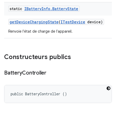
static
IBattery
Info
.
Battery
State
get
Device
Charging
State
(
ITest
Device
device)
Renvoie l'état de charge de l'appareil.
Constructeurs publics
Battery
Controller
public BatteryController ()