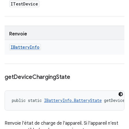
ITest
Device
Renvoie
IBattery
Info
get
Device
Charging
State
public static 
IBatteryInfo.BatteryState
 getDeviceC
Renvoie l'état de charge de l'appareil. Si l'appareil n'est