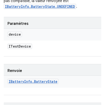
pas compatible, la valeur renvoyée est
IBatteryInfo.BatteryState.UNDEFINED
.
Paramètres
device
ITest
Device
Renvoie
IBattery
Info
.
Battery
State