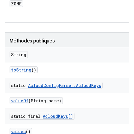
ZONE
Méthodes publiques
String
to
String
()
static
Acloud
Config
Parser
.
Acloud
Keys
value
Of
(String name)
static final
Acloud
Keys[]
values
()