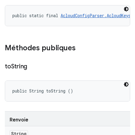
public static final 
AcloudConfigParser.AcloudKeys
 
Méthodes publiques
to
String
public String toString ()
Renvoie
String