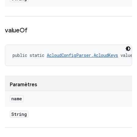
value
Of
public static 
AcloudConfigParser.AcloudKeys
 valueO
Paramètres
name
String