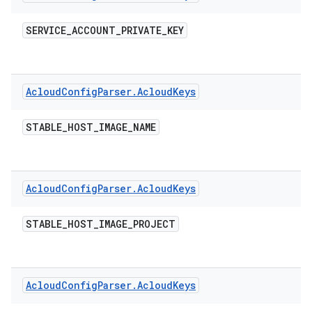
SERVICE
_
ACCOUNT
_
PRIVATE
_
KEY
Acloud
Config
Parser
.
Acloud
Keys
STABLE
_
HOST
_
IMAGE
_
NAME
Acloud
Config
Parser
.
Acloud
Keys
STABLE
_
HOST
_
IMAGE
_
PROJECT
Acloud
Config
Parser
.
Acloud
Keys