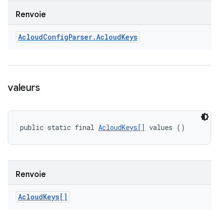
Renvoie
Acloud
Config
Parser
.
Acloud
Keys
valeurs
public static final 
AcloudKeys[]
 values ()
Renvoie
Acloud
Keys[]