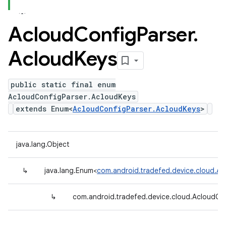
Acloud
Config
Parser
.
Acloud
Keys
public static final enum
AcloudConfigParser.AcloudKeys
extends Enum<
AcloudConfigParser.AcloudKeys
>
java.lang.Object
↳
java.lang.Enum<
com.android.tradefed.device.cloud.Ac
↳
com.android.tradefed.device.cloud.AcloudCo