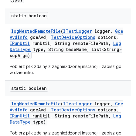
static boolean
log
Nested
Remote
File
(
ITest
Logger
logger
,
Gce
Avd
Info
gce
Avd
,
Test
Device
Options
options
,
IRun
Util
run
Util
,
String remote
File
Path
,
Log
Data
Type
type
,
String base
Name
,
List<String>
scp
Args)
Pobierz plik zdalny z zagnieżdżonej instancji i zapisz go
w dzienniku.
static boolean
log
Nested
Remote
File
(
ITest
Logger
logger
,
Gce
Avd
Info
gce
Avd
,
Test
Device
Options
options
,
IRun
Util
run
Util
,
String remote
File
Path
,
Log
Data
Type
type)
Pobierz plik zdalny z zagnieżdżonej instancji i zapisz go