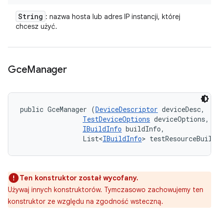
String
: nazwa hosta lub adres IP instancji, której
chcesz użyć.
Gce
Manager
public GceManager (
DeviceDescriptor
 deviceDesc, 

TestDeviceOptions
 deviceOptions, 

IBuildInfo
 buildInfo, 

                List<
IBuildInfo
> testResourceBuild
Ten konstruktor został wycofany.
Używaj innych konstruktorów. Tymczasowo zachowujemy ten
konstruktor ze względu na zgodność wsteczną.