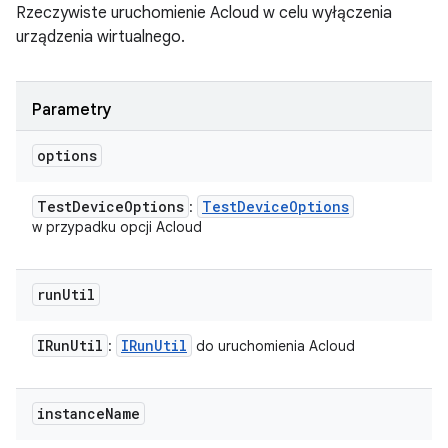
Rzeczywiste uruchomienie Acloud w celu wyłączenia
urządzenia wirtualnego.
Parametry
options
Test
Device
Options
Test
Device
Options
:
w przypadku opcji Acloud
run
Util
IRun
Util
IRun
Util
:
do uruchomienia Acloud
instance
Name