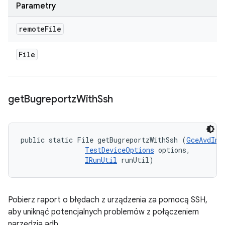
Parametry
remote
File
File
get
Bugreportz
With
Ssh
public static File getBugreportzWithSsh (
GceAvdInf
TestDeviceOptions
 options, 

IRunUtil
 runUtil)
Pobierz raport o błędach z urządzenia za pomocą SSH,
aby uniknąć potencjalnych problemów z połączeniem
narzędzia adb.