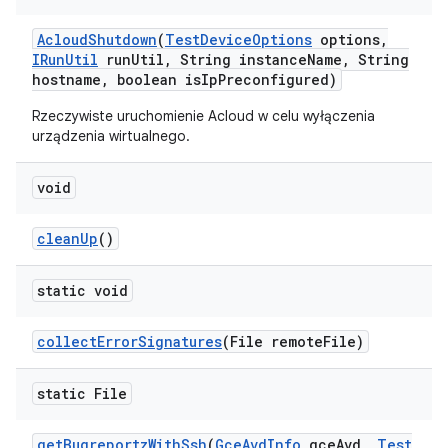
Acloud
Shutdown
(
Test
Device
Options
options
,
IRun
Util
run
Util
,
String instance
Name
,
String
hostname
,
boolean is
Ip
Preconfigured)
Rzeczywiste uruchomienie Acloud w celu wyłączenia
urządzenia wirtualnego.
void
clean
Up
()
static void
collect
Error
Signatures
(File remote
File)
static File
get
Bugreportz
With
Ssh
(
Gce
Avd
Info
gce
Avd
,
Test