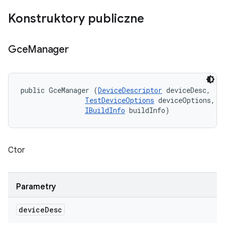
Konstruktory publiczne
Gce
Manager
public GceManager (
DeviceDescriptor
 deviceDesc, 

TestDeviceOptions
 deviceOptions, 

IBuildInfo
 buildInfo)
Ctor
Parametry
device
Desc