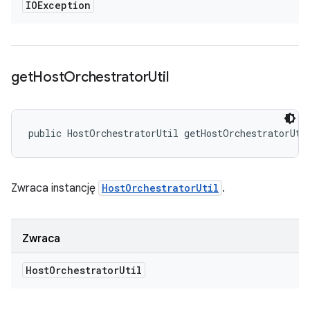
IOException
get
Host
Orchestrator
Util
public HostOrchestratorUtil getHostOrchestratorUti
Zwraca instancję
HostOrchestratorUtil
.
Zwraca
Host
Orchestrator
Util