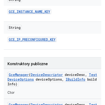
GCE
_
INSTANCE
_
NAME
_
KEY
String
GCE
_
IP
_
PRECONFIGURED
_
KEY
Konstruktory publiczne
Gce
Manager
(
Device
Descriptor
device
Desc
,
Test
Device
Options
device
Options
,
IBuild
Info
build
Info)
Ctor
Gce
Manager
(
Device
Descriptor
device
Desc
,
Test