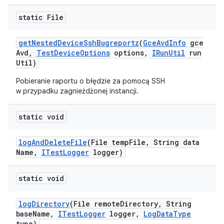
static File
get
Nested
Device
Ssh
Bugreportz
(
Gce
Avd
Info
gce
Avd
,
Test
Device
Options
options
,
IRun
Util
run
Util)
Pobieranie raportu o błędzie za pomocą SSH
w przypadku zagnieżdżonej instancji.
static void
log
And
Delete
File
(File temp
File
,
String data
Name
,
ITest
Logger
logger)
static void
log
Directory
(File remote
Directory
,
String
base
Name
,
ITest
Logger
logger
,
Log
Data
Type
type)