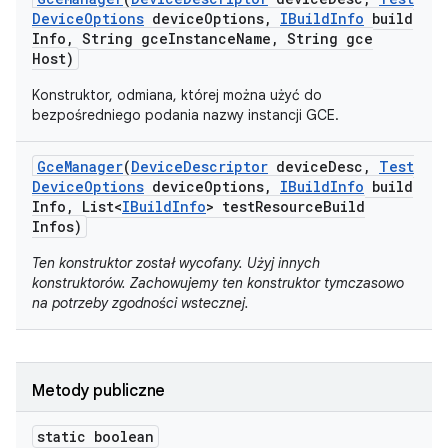
Device
Options
device
Options
,
IBuild
Info
build
Info
,
String gce
Instance
Name
,
String gce
Host)
Konstruktor, odmiana, której można użyć do
bezpośredniego podania nazwy instancji GCE.
Gce
Manager
(
Device
Descriptor
device
Desc
,
Test
Device
Options
device
Options
,
IBuild
Info
build
Info
,
List<
IBuild
Info
> test
Resource
Build
Infos)
Ten konstruktor został wycofany. Użyj innych
konstruktorów. Zachowujemy ten konstruktor tymczasowo
na potrzeby zgodności wstecznej.
Metody publiczne
static boolean