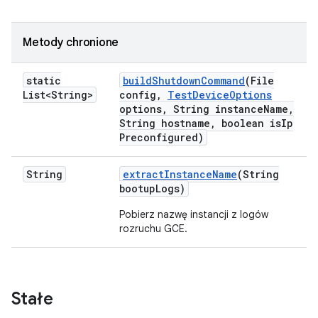
Metody chronione
static
build
Shutdown
Command
(File
List<String>
config
,
Test
Device
Options
options
,
String instance
Name
,
String hostname
,
boolean is
Ip
Preconfigured)
String
extract
Instance
Name
(String
bootup
Logs)
Pobierz nazwę instancji z logów
rozruchu GCE.
Stałe