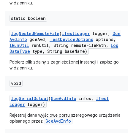
w dzienniku.
static boolean
log
Nested
Remote
File
(
ITest
Logger
logger
,
Gce
Avd
Info
gce
Avd
,
Test
Device
Options
options
,
IRun
Util
run
Util
,
String remote
File
Path
,
Log
Data
Type
type
,
String base
Name)
Pobierz plik zdalny z zagnieżdżonej instancji i zapisz go
w dzienniku.
void
log
Serial
Output
(
Gce
Avd
Info
infos
,
ITest
Logger
logger)
Rejestruj dane wyjściowe portu szeregowego urządzenia
GceAvdInfo
opisanego przez
.