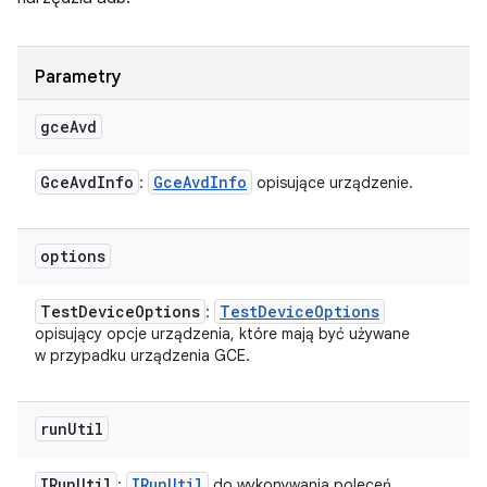
Parametry
gce
Avd
Gce
Avd
Info
Gce
Avd
Info
:
opisujące urządzenie.
options
Test
Device
Options
Test
Device
Options
:
opisujący opcje urządzenia, które mają być używane
w przypadku urządzenia GCE.
run
Util
IRun
Util
IRun
Util
:
do wykonywania poleceń.