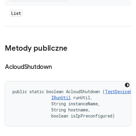
List
Metody publiczne
Acloud
Shutdown
public static boolean AcloudShutdown (
TestDeviceOp
IRunUtil
 runUtil, 

                String instanceName, 

                String hostname, 

                boolean isIpPreconfigured)