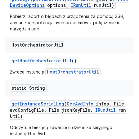
Device
Options
options
,
IRun
Util
run
Util)
Pobierz raport o błędach z urządzenia za pomocą SSH,
aby uniknąć potencjalnych problemów z połączeniem
narzędzia adb.
Host
Orchestrator
Util
get
Host
Orchestrator
Util
()
HostOrchestratorUtil
Zwraca instancję
.
static String
get
Instance
Serial
Log
(
Gce
Avd
Info
infos
,
File
avd
Config
File
,
File json
Key
File
,
IRun
Util
run
Util)
Odczytuje bieżącą zawartość dziennika seryjnego
instancji Gce Avd.