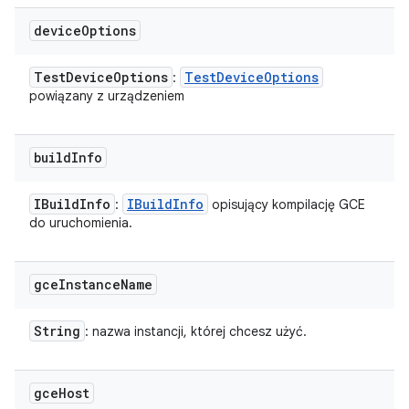
device
Options
Test
Device
Options
Test
Device
Options
:
powiązany z urządzeniem
build
Info
IBuild
Info
IBuild
Info
:
opisujący kompilację GCE
do uruchomienia.
gce
Instance
Name
String
: nazwa instancji, której chcesz użyć.
gce
Host