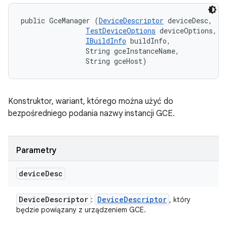
public GceManager (
DeviceDescriptor
 deviceDesc, 

TestDeviceOptions
 deviceOptions, 

IBuildInfo
 buildInfo, 

                String gceInstanceName, 

                String gceHost)
Konstruktor, wariant, którego można użyć do
bezpośredniego podania nazwy instancji GCE.
Parametry
device
Desc
Device
Descriptor
Device
Descriptor
:
, który
będzie powiązany z urządzeniem GCE.