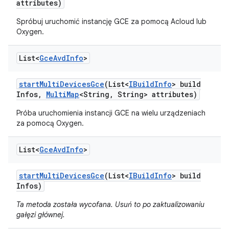
attributes)
Spróbuj uruchomić instancję GCE za pomocą Acloud lub
Oxygen.
List<
Gce
Avd
Info
>
start
Multi
Devices
Gce
(List<
IBuild
Info
> build
Infos
,
Multi
Map
<String
,
String> attributes)
Próba uruchomienia instancji GCE na wielu urządzeniach
za pomocą Oxygen.
List<
Gce
Avd
Info
>
start
Multi
Devices
Gce
(List<
IBuild
Info
> build
Infos)
Ta metoda została wycofana. Usuń to po zaktualizowaniu
gałęzi głównej.