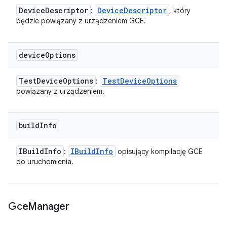
Device
Descriptor
Device
Descriptor
:
, który
będzie powiązany z urządzeniem GCE.
device
Options
Test
Device
Options
Test
Device
Options
:
powiązany z urządzeniem.
build
Info
IBuild
Info
IBuild
Info
:
opisujący kompilację GCE
do uruchomienia.
Gce
Manager