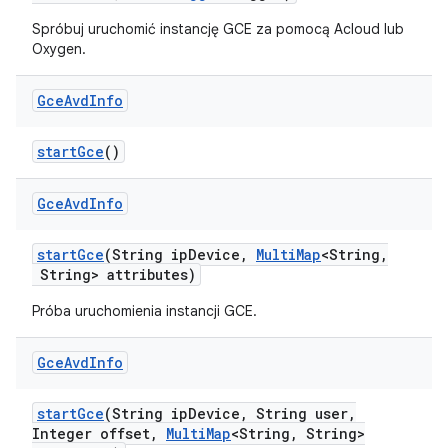
Spróbuj uruchomić instancję GCE za pomocą Acloud lub
Oxygen.
Gce
Avd
Info
start
Gce
()
Gce
Avd
Info
start
Gce
(String ip
Device
,
Multi
Map
<String
,
String> attributes)
Próba uruchomienia instancji GCE.
Gce
Avd
Info
start
Gce
(String ip
Device
,
String user
,
Integer offset
,
Multi
Map
<String
,
String>