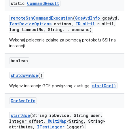
static
Command
Result
remote
Ssh
Command
Execution
(
Gce
Avd
Info
gce
Avd
,
Test
Device
Options
options
,
IRun
Util
run
Util
,
long timeout
Ms
,
String
.
.
.
command)
Wykonaj polecenie zdalne za pomocą protokołu SSH na
instancji.
boolean
shutdown
Gce
()
startGce()
Wyłącz instancję GCE powiązaną z usługą
.
Gce
Avd
Info
start
Gce
(String ip
Device
,
String user
,
Integer offset
,
Multi
Map
<String
,
String>
attributes
,
ITest
Logger
logger)