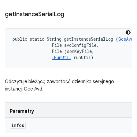
get
Instance
Serial
Log
public static String getInstanceSerialLog (
GceAvdI
                File avdConfigFile, 

                File jsonKeyFile, 

IRunUtil
 runUtil)
Odczytuje bieżącą zawartość dziennika seryjnego
instancji Gce Avd.
Parametry
infos