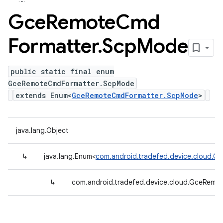
Gce
Remote
Cmd
Formatter
.
Scp
Mode
public static final enum
GceRemoteCmdFormatter.ScpMode
extends Enum<
GceRemoteCmdFormatter.ScpMode
>
java.lang.Object
↳
java.lang.Enum<
com.android.tradefed.device.cloud.
↳
com.android.tradefed.device.cloud.GceRem