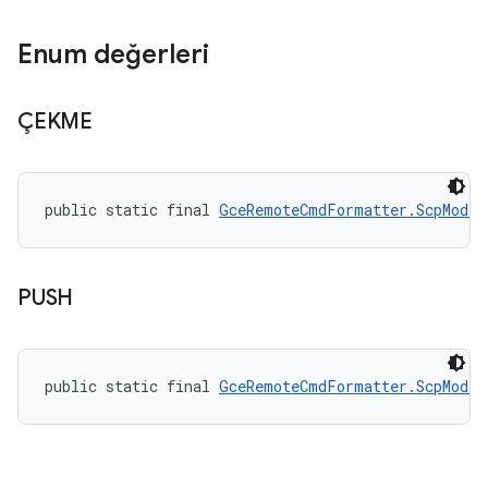
Enum değerleri
ÇEKME
public static final 
GceRemoteCmdFormatter.ScpMode
 
PUSH
public static final 
GceRemoteCmdFormatter.ScpMode
 