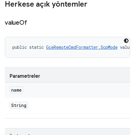
Herkese açık yöntemler
value
Of
public static 
GceRemoteCmdFormatter.ScpMode
 valueO
Parametreler
name
String