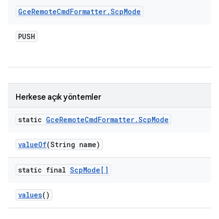
Gce
Remote
Cmd
Formatter
.
Scp
Mode
PUSH
Herkese açık yöntemler
static
Gce
Remote
Cmd
Formatter
.
Scp
Mode
value
Of
(String name)
static final
Scp
Mode[]
values
()