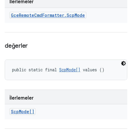
İlerlemeler
Gce
Remote
Cmd
Formatter
.
Scp
Mode
değerler
public static final 
ScpMode[]
 values ()
İlerlemeler
Scp
Mode[]