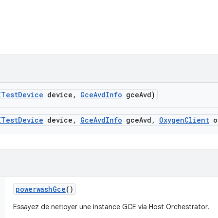
ITest
Device
device
,
Gce
Avd
Info
gce
Avd)
ITest
Device
device
,
Gce
Avd
Info
gce
Avd
,
Oxygen
Client
o
powerwash
Gce
()
Essayez de nettoyer une instance GCE via Host Orchestrator.