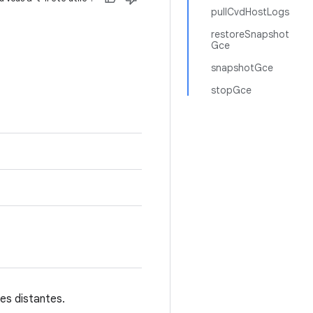
pullCvdHostLogs
restoreSnapshot
Gce
snapshotGce
stopGce
es distantes.