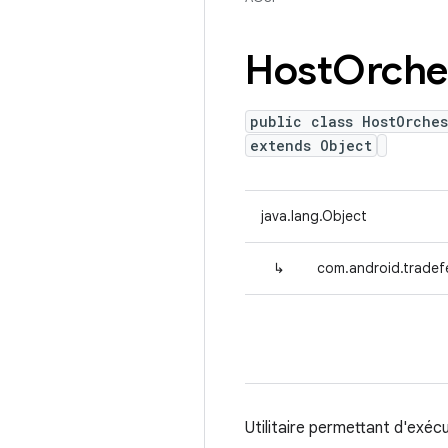
Host
Orche
public class HostOrches
extends Object
java.lang.Object
↳
com.android.tradef
Utilitaire permettant d'exé