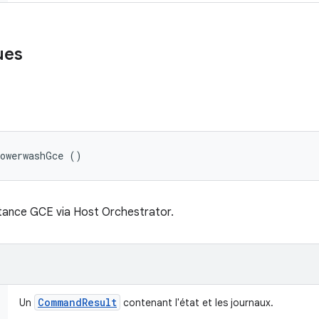
ues
powerwashGce ()
stance GCE via Host Orchestrator.
Command
Result
Un
contenant l'état et les journaux.