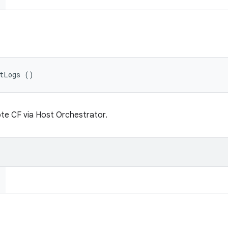
stLogs ()
hôte CF via Host Orchestrator.