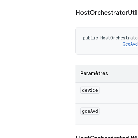
Host
Orchestrator
Util
public HostOrchestrato
GceAvd
Paramètres
device
gce
Avd