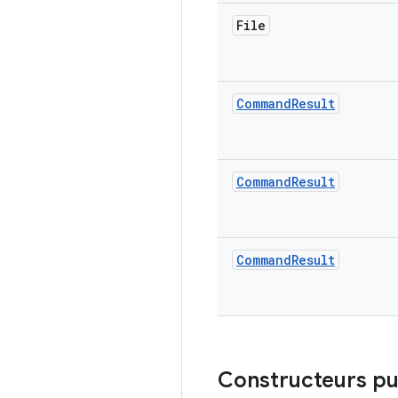
File
Command
Result
Command
Result
Command
Result
Constructeurs pu