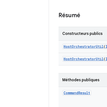
Résumé
Constructeurs publics
Host
Orchestrator
Util
(
Host
Orchestrator
Util
(
Méthodes publiques
Command
Result