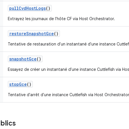
pull
Cvd
Host
Logs
()
Extrayez les journaux de l'hôte CF via Host Orchestrator.
restore
Snapshot
Gce
()
Tentative de restauration d'un instantané d'une instance Cuttlef
snapshot
Gce
()
Essayez de créer un instantané d'une instance Cuttlefish via Ho
stop
Gce
()
Tentative d'arrêt d'une instance Cuttlefish via Host Orchestrator
blics