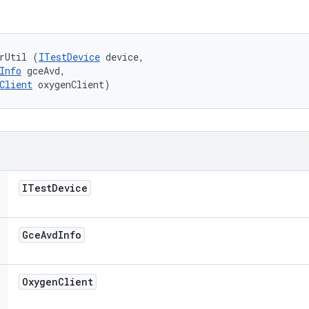
rUtil (
ITestDevice
 device, 

Info
 gceAvd, 

Client
 oxygenClient)
ITest
Device
Gce
Avd
Info
Oxygen
Client