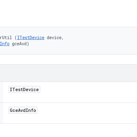
rUtil (
ITestDevice
 device, 

Info
 gceAvd)
ITest
Device
Gce
Avd
Info