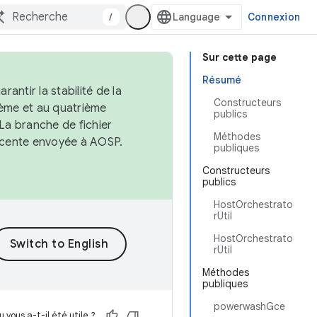
/
Connexion
Sur cette page
Résumé
antir la stabilité de la
Constructeurs
ème et au quatrième
publics
 La branche de fichier
Méthodes
récente envoyée à AOSP.
publiques
Constructeurs
publics
HostOrchestrato
rUtil
HostOrchestrato
rUtil
Méthodes
publiques
powerwashGce
 vous a-t-il été utile ?