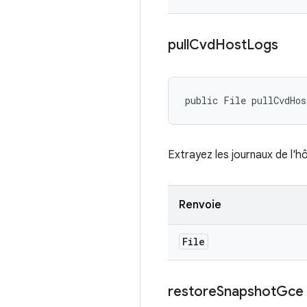
pull
Cvd
Host
Logs
public File pullCvdHo
Extrayez les journaux de l'
Renvoie
File
restore
Snapshot
Gce