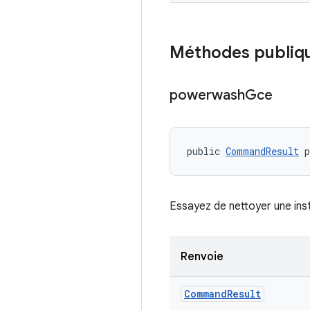
Méthodes publiq
powerwash
Gce
public 
CommandResult
 
Essayez de nettoyer une in
Renvoie
Command
Result