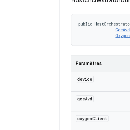
Host
Orchestrator
Util
public HostOrchestrato
GceAvd
Oxygen
Paramètres
device
gce
Avd
oxygen
Client