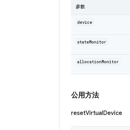
參數
device
state
Monitor
allocation
Monitor
公用方法
reset
Virtual
Device