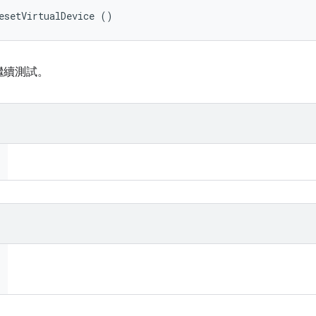
esetVirtualDevice ()
繼續測試。