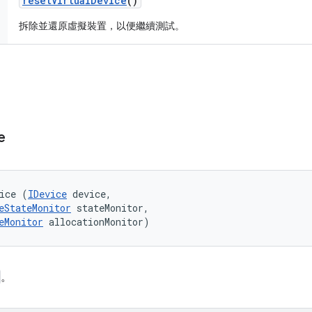
reset
Virtual
Device
()
拆除並還原虛擬裝置，以便繼續測試。
e
ice (
IDevice
 device, 

eStateMonitor
 stateMonitor, 

eMonitor
 allocationMonitor)
。