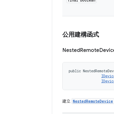
final boolean
公用建構函式
Nested
Remote
Devic
public NestedRemoteDev
IDevic
IDevic
建立
NestedRemoteDevice