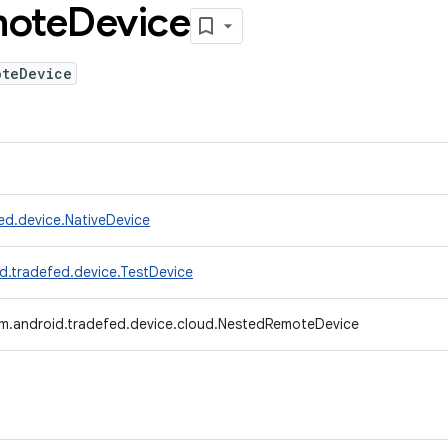
ote
Device
oteDevice
ed.device.NativeDevice
d.tradefed.device.TestDevice
m.android.tradefed.device.cloud.NestedRemoteDevice