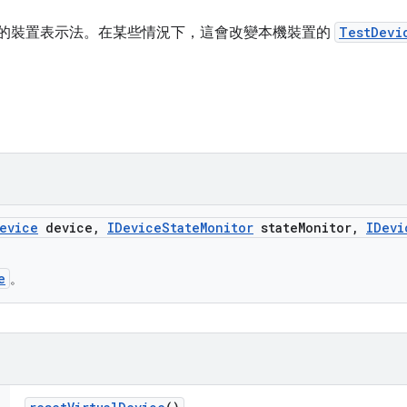
VM 中執行的裝置表示法。在某些情況下，這會改變本機裝置的
TestDevi
evice
device
,
IDevice
State
Monitor
state
Monitor
,
IDevi
e
。