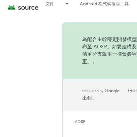
文件
Android 程式碼搜尋工具
為配合主幹穩定開發模型，
布至 AOSP。如要建構及
清單分支版本一律會參照推
更
」。
Go
出錯。
AOSP