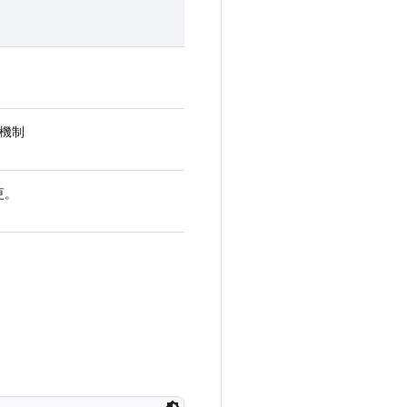
機制
更。