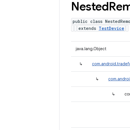
Nested
Rem
public class NestedRem
extends
TestDevice
java.lang.Object
↳
com.android.tradef
↳
com.androi
↳
co