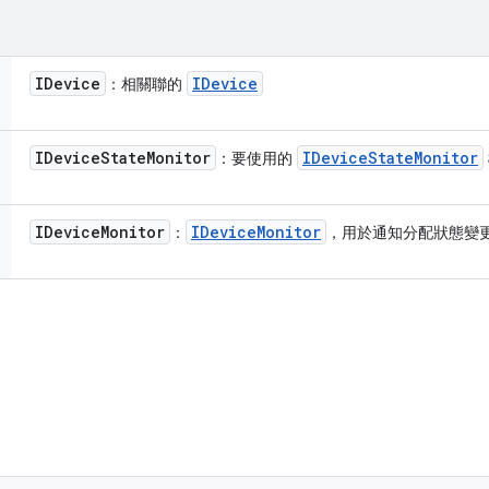
IDevice
IDevice
：相關聯的
IDevice
State
Monitor
IDevice
State
Monitor
：要使用的
IDevice
Monitor
IDevice
Monitor
：
，用於通知分配狀態變