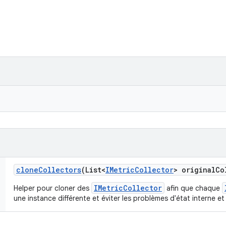
clone
Collectors
(List<
IMetric
Collector
> original
Co
IMetricCollector
Helper pour cloner des
afin que chaque
une instance différente et éviter les problèmes d'état interne et d