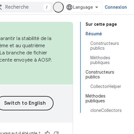
/
Connexion
Sur cette page
Résumé
antir la stabilité de la
Constructeurs
ème et au quatrième
publics
 La branche de fichier
Méthodes
récente envoyée à AOSP.
publiques
Constructeurs
publics
CollectorHelper
Méthodes
publiques
cloneCollectors
 vous a-t-il été utile ?