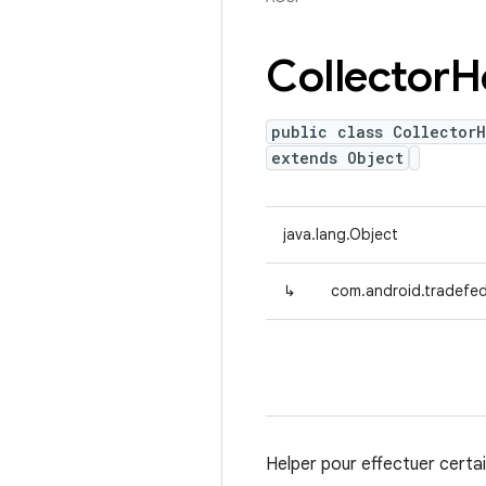
Collector
H
public class CollectorH
extends Object
java.lang.Object
↳
com.android.tradefed
Helper pour effectuer certa