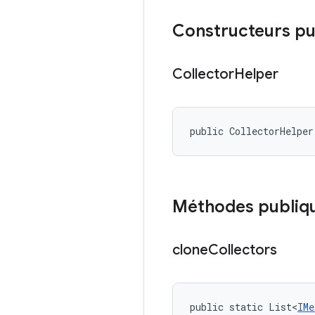
Constructeurs pu
Collector
Helper
public CollectorHelper
Méthodes publiq
clone
Collectors
public static List<
IMe