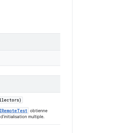
llectors)
IRemoteTest
obtienne
'initialisation multiple.