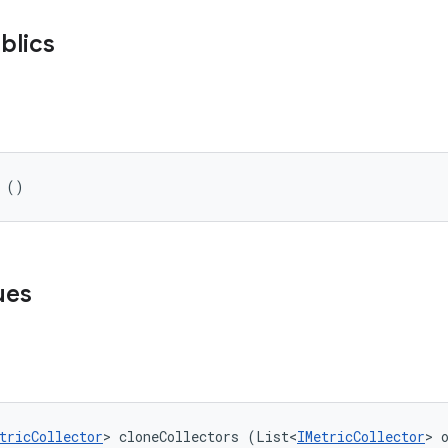
blics
 ()
ues
tricCollector
> cloneCollectors (List<
IMetricCollector
> 