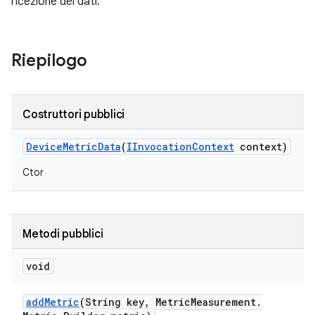
ricezione dei dati.
Riepilogo
Costruttori pubblici
Device
Metric
Data
(
IInvocation
Context
context)
Ctor
Metodi pubblici
void
add
Metric
(String key
,
Metric
Measurement
.