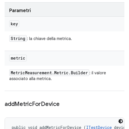
Parametri
key
String
: la chiave della metrica.
metric
Metric
Measurement
.
Metric
.
Builder
: il valore
associato alla metrica.
add
Metric
For
Device
public void addMetricForDevice (
ITestDevice
 device,