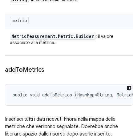
metric
Metric
Measurement
.
Metric
.
Builder
: il valore
associato alla metrica.
add
To
Metrics
public void addToMetrics (HashMap<String, MetricMe
Inserisci tutti i dati ricevuti finora nella mappa delle
metriche che verranno segnalate. Dovrebbe anche
liberare spazio dalle risorse dopo averle inserite.