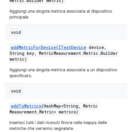
Metric
.
Builder metric)
Aggiungi una singola metrica associata al dispositivo
principale.
void
add
Metric
For
Device
(
ITest
Device
device
,
String key
,
Metric
Measurement
.
Metric
.
Builder
metric)
Aggiungi una singola metrica associata a un dispositivo
specificato.
void
add
To
Metrics
(Hash
Map<String
,
Metric
Measurement
.
Metric> metrics)
Inserisci tutti i dati ricevuti finora nella mappa delle
metriche che verranno segnalate.