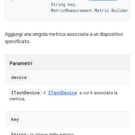
                String key, 

                MetricMeasurement.Metric.Builder m
Aggiungi una singola metrica associata a un dispositivo
specificato.
Parametri
device
ITest
Device
ITest
Device
: il
a cui è associata la
metrica.
key
String
: la chiave della metrica.