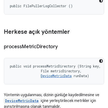
public FilePullerLogCollector ()
Herkese açık yöntemler
process
Metric
Directory
public void processMetricDirectory (String key, 

                File metricDirectory, 

DeviceMetricData
 runData)
Yöntemin uygulanması, dizinin günlüğe kaydedilmesine ve
DeviceMetricData
içine yerleştirilecek metrikler için
ayrıştırılmasına olanak tanımalıdır.