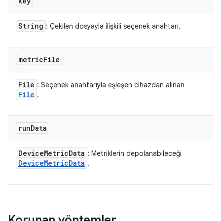
key
String
: Çekilen dosyayla ilişkili seçenek anahtarı.
metric
File
File
: Seçenek anahtarıyla eşleşen cihazdan alınan
File
.
run
Data
Device
Metric
Data
: Metriklerin depolanabileceği
Device
Metric
Data
.
Korunan yöntemler