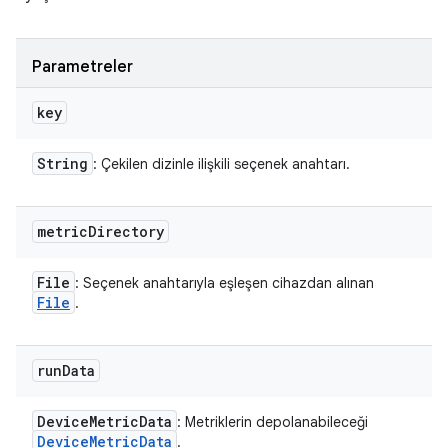
Parametreler
key
String
: Çekilen dizinle ilişkili seçenek anahtarı.
metric
Directory
File
: Seçenek anahtarıyla eşleşen cihazdan alınan
File
.
run
Data
Device
Metric
Data
: Metriklerin depolanabileceği
Device
Metric
Data
.