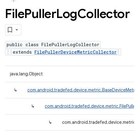
File
Puller
Log
Collector
public class FilePullerLogCollector
extends
FilePullerDeviceMetricCollector
java.lang.Object
↳
com.android.tradefed.device.metric.BaseDeviceMetric
↳
com.android.tradefed.device.metric.FilePuller
↳
com.android.tradefed.device.metric.F