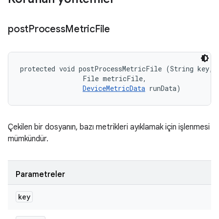
post
Process
Metric
File
protected void postProcessMetricFile (String key, 

                File metricFile, 

DeviceMetricData
 runData)
Çekilen bir dosyanın, bazı metrikleri ayıklamak için işlenmesi
mümkündür.
Parametreler
key