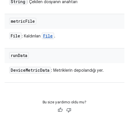
String
: Çekilen dosyanın anahtarı
metric
File
File
File
: Kaldırılan
.
run
Data
Device
Metric
Data
: Metriklerin depolandığı yer.
Bu size yardımcı oldu mu?