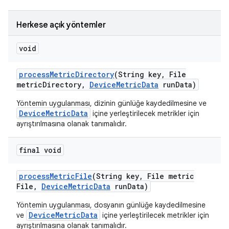
Herkese açık yöntemler
void
process
Metric
Directory
(String key
,
File
metric
Directory
,
Device
Metric
Data
run
Data)
Yöntemin uygulanması, dizinin günlüğe kaydedilmesine ve
DeviceMetricData
içine yerleştirilecek metrikler için
ayrıştırılmasına olanak tanımalıdır.
final void
process
Metric
File
(String key
,
File metric
File
,
Device
Metric
Data
run
Data)
Yöntemin uygulanması, dosyanın günlüğe kaydedilmesine
DeviceMetricData
ve
içine yerleştirilecek metrikler için
ayrıştırılmasına olanak tanımalıdır.