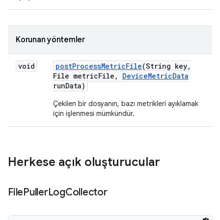
Korunan yöntemler
void
post
Process
Metric
File
(String key
,
File metric
File
,
Device
Metric
Data
run
Data)
Çekilen bir dosyanın, bazı metrikleri ayıklamak
için işlenmesi mümkündür.
Herkese açık oluşturucular
File
Puller
Log
Collector