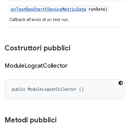
on
Test
Run
Start
(
Device
Metric
Data
run
Data)
Callback all'avvio di un test run.
Costruttori pubblici
Module
Logcat
Collector
public ModuleLogcatCollector ()
Metodi pubblici