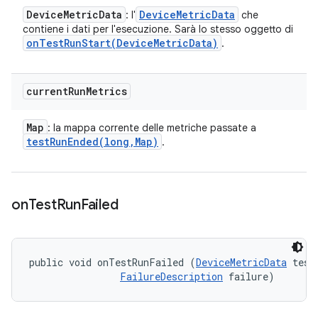
Device
Metric
Data
Device
Metric
Data
: l'
che
contiene i dati per l'esecuzione. Sarà lo stesso oggetto di
onTestRunStart(
Device
Metric
Data)
.
current
Run
Metrics
Map
: la mappa corrente delle metriche passate a
testRunEnded(
long
,
Map)
.
on
Test
Run
Failed
public void onTestRunFailed (
DeviceMetricData
 testD
FailureDescription
 failure)