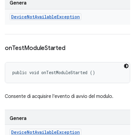
Genera
Device
Not
Available
Exception
on
Test
Module
Started
public void onTestModuleStarted ()
Consente di acquisire l'evento di avvio del modulo.
Genera
Device
Not
Available
Exception