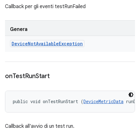
Callback per gli eventi testRunFailed
Genera
Device
Not
Available
Exception
on
Test
Run
Start
public void onTestRunStart (
DeviceMetricData
 runDa
Callback all'avvio di un test run.