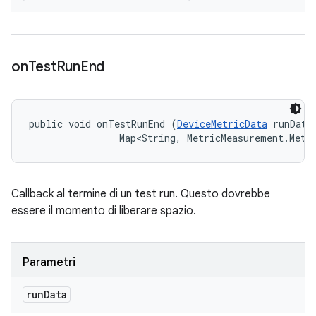
on
Test
Run
End
public void onTestRunEnd (
DeviceMetricData
 runData,
                Map<String, MetricMeasurement.Metr
Callback al termine di un test run. Questo dovrebbe
essere il momento di liberare spazio.
Parametri
run
Data