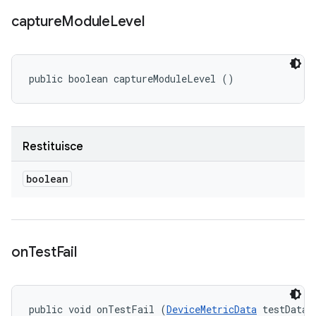
capture
Module
Level
public boolean captureModuleLevel ()
Restituisce
boolean
on
Test
Fail
public void onTestFail (
DeviceMetricData
 testData, 