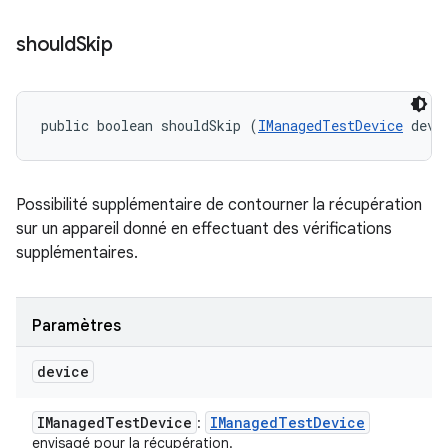
should
Skip
public boolean shouldSkip (
IManagedTestDevice
 devi
Possibilité supplémentaire de contourner la récupération
sur un appareil donné en effectuant des vérifications
supplémentaires.
Paramètres
device
IManaged
Test
Device
IManaged
Test
Device
:
envisagé pour la récupération.