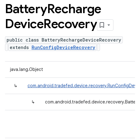
Battery
Recharge
Device
Recovery
public class BatteryRechargeDeviceRecovery
extends
RunConfigDeviceRecovery
java.lang.Object
↳
com.android.tradefed.device.recovery.RunConfigDevi
↳
com.android.tradefed.device.recovery.Batte