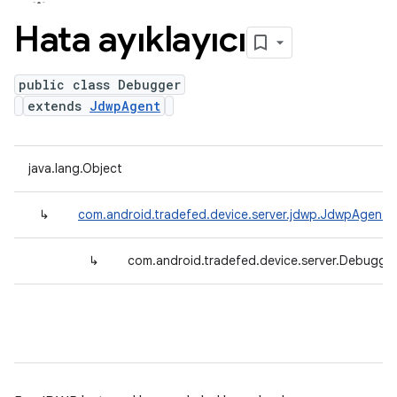
Hata ayıklayıcı
public class Debugger
extends
JdwpAgent
java.lang.Object
↳
com.android.tradefed.device.server.jdwp.JdwpAgent
↳
com.android.tradefed.device.server.Debugge