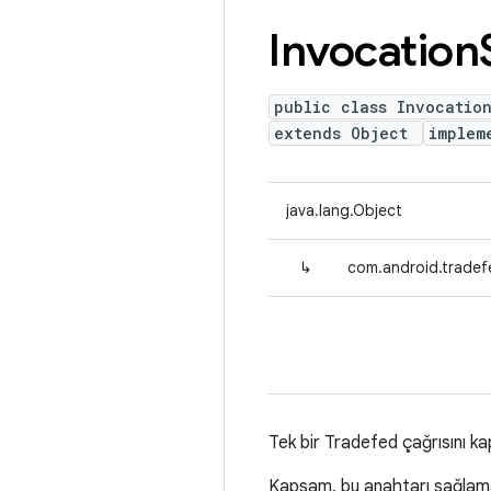
Invocation
public class Invocatio
extends Object
implem
java.lang.Object
↳
com.android.tradef
Tek bir Tradefed çağrısını ka
Kapsam, bu anahtarı sağlama