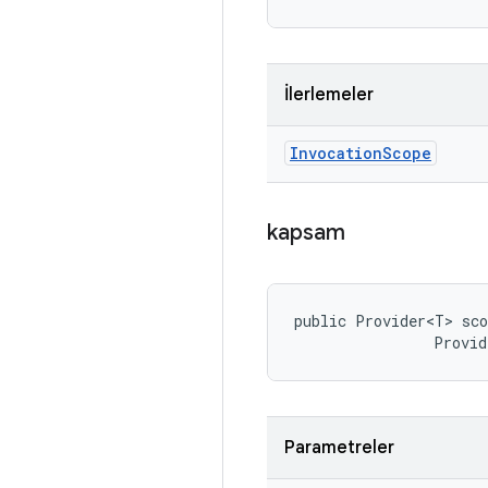
İlerlemeler
Invocation
Scope
kapsam
public Provider<T> sco
                Provid
Parametreler