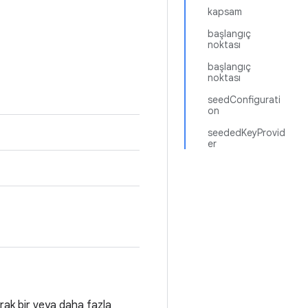
kapsam
başlangıç
noktası
başlangıç
noktası
seedConfigurati
on
seededKeyProvid
er
arak bir veya daha fazla