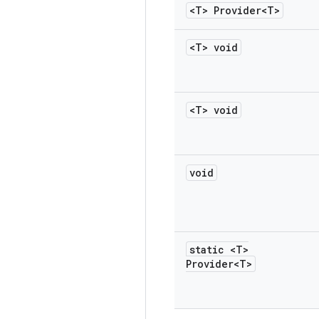
<T> Provider<T>
<T> void
<T> void
void
static <T>
Provider<T>