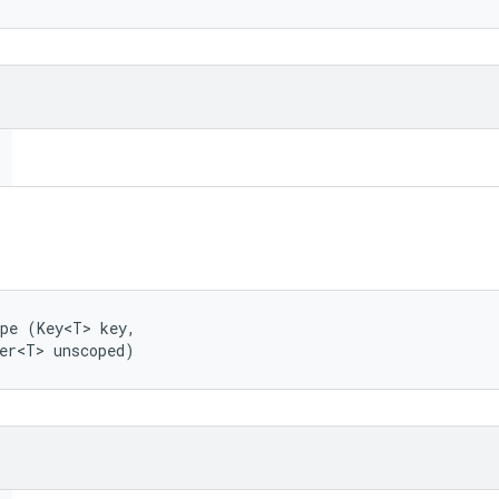
pe (Key<T> key, 

er<T> unscoped)