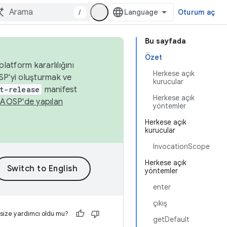
/
Oturum aç
Bu sayfada
Özet
latform kararlılığını
Herkese açık
SP'yi oluşturmak ve
kurucular
t-release
manifest
Herkese açık
n
AOSP'de yapılan
yöntemler
Herkese açık
kurucular
InvocationScope
Herkese açık
yöntemler
enter
çıkış
 size yardımcı oldu mu?
getDefault