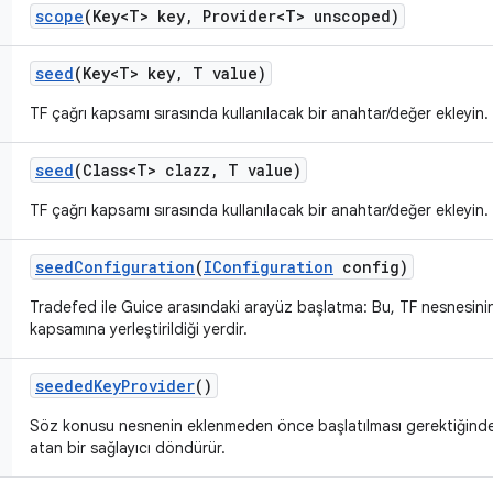
scope
(Key<T> key
,
Provider<T> unscoped)
seed
(Key<T> key
,
T value)
TF çağrı kapsamı sırasında kullanılacak bir anahtar/değer ekleyin.
seed
(Class<T> clazz
,
T value)
TF çağrı kapsamı sırasında kullanılacak bir anahtar/değer ekleyin.
seed
Configuration
(
IConfiguration
config)
Tradefed ile Guice arasındaki arayüz başlatma: Bu, TF nesnesinin
kapsamına yerleştirildiği yerdir.
seeded
Key
Provider
()
Söz konusu nesnenin eklenmeden önce başlatılması gerektiğinden
atan bir sağlayıcı döndürür.