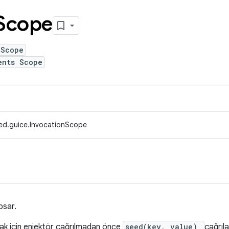
Scope
nScope
ents Scope
ed.guice.InvocationScope
psar.
k için enjektör çağrılmadan önce
seed(key, value)
çağrıl