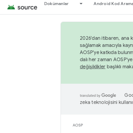
Dokümanlar
Android Kod Arama
2026'dan itibaren, ana k
sağlamak amacıyla kayn
AOSP'ye katkıda bulunm
dalı her zaman AOSP'ye 
değişiklikler
başlıklı maka
Goog
zeka teknolojisini kullanı
AOSP