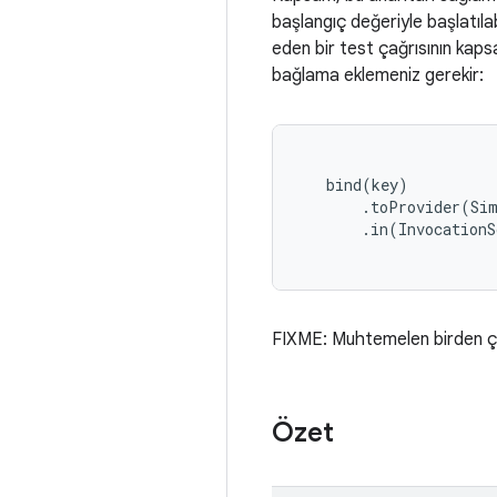
başlangıç değeriyle başlatılab
eden bir test çağrısının kaps
bağlama eklemeniz gerekir:
   bind(key)

       .toProvider(Si
       .in(InvocationS
FIXME: Muhtemelen birden çok 
Özet