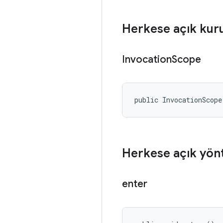
Herkese açık kur
Invocation
Scope
public InvocationScope
Herkese açık yön
enter