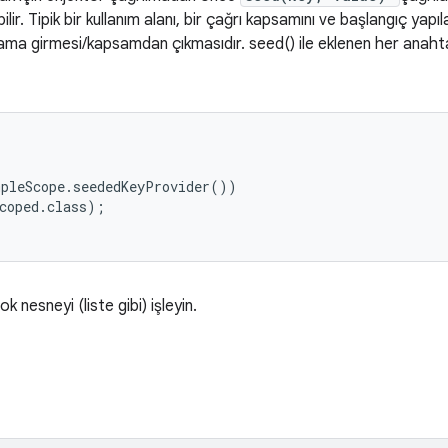
ilir. Tipik bir kullanım alanı, bir çağrı kapsamını ve başlangıç yapı
ama girmesi/kapsamdan çıkmasıdır. seed() ile eklenen her anahtar 
mpleScope.
seededKeyProvider())

coped.class);

nesneyi (liste gibi) işleyin.