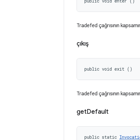
public void enter ()
Tradefed çağrısının kapsamın
çıkış
public void exit ()
Tradefed çağrısının kapsamın
get
Default
public static 
Invocati