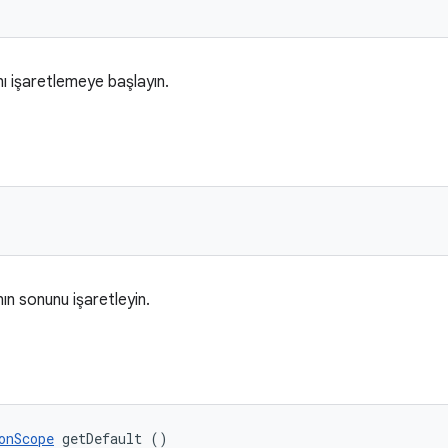
ı işaretlemeye başlayın.
ın sonunu işaretleyin.
onScope
 getDefault ()