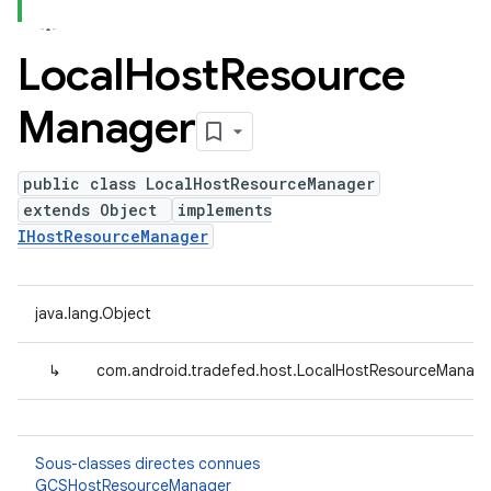
Local
Host
Resource
Manager
public class LocalHostResourceManager
extends Object
implements
IHostResourceManager
java.lang.Object
↳
com.android.tradefed.host.LocalHostResourceManage
Sous-classes directes connues
GCSHostResourceManager