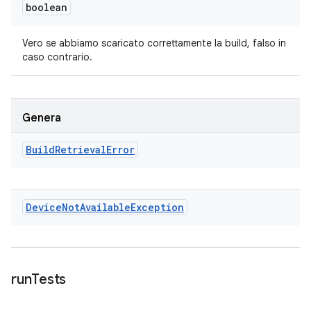
boolean
Vero se abbiamo scaricato correttamente la build, falso in
caso contrario.
Genera
Build
Retrieval
Error
Device
Not
Available
Exception
run
Tests