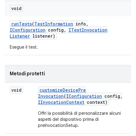
void
run
Tests
(
Test
Information
info
,
IConfiguration
config
,
ITest
Invocation
Listener
listener)
Esegue il test.
Metodi protetti
void
customize
Device
Pre
Invocation
(
IConfiguration
config
,
IInvocation
Context
context)
Offri la possibilità di personalizzare alcuni
aspetti del dispositivo prima di
preInvocationSetup.