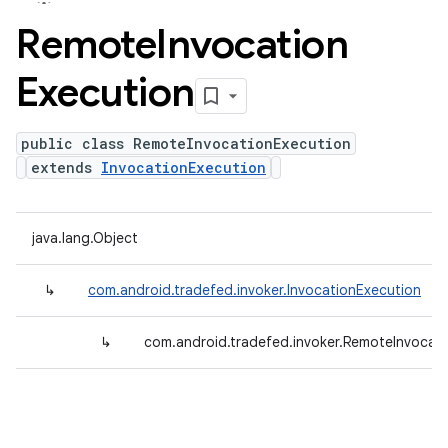
Remote
Invocation
Execution
public class RemoteInvocationExecution
extends
InvocationExecution
java.lang.Object
↳
com.android.tradefed.invoker.InvocationExecution
↳
com.android.tradefed.invoker.RemoteInvocat