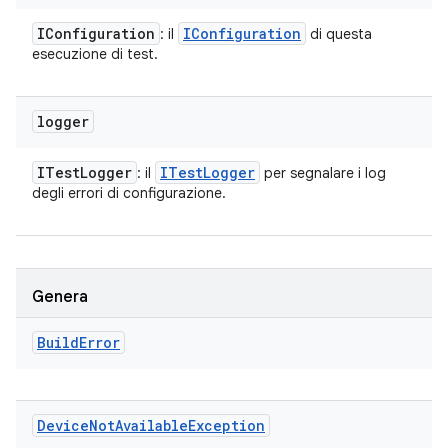
IConfiguration
IConfiguration
: il
di questa
esecuzione di test.
logger
ITest
Logger
ITest
Logger
: il
per segnalare i log
degli errori di configurazione.
Genera
Build
Error
Device
Not
Available
Exception