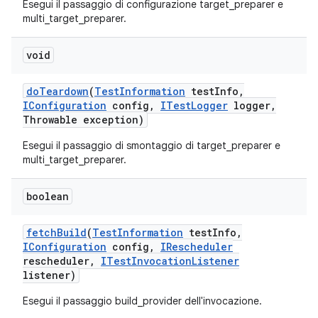
Esegui il passaggio di configurazione target_preparer e
multi_target_preparer.
void
do
Teardown
(
Test
Information
test
Info
,
IConfiguration
config
,
ITest
Logger
logger
,
Throwable exception)
Esegui il passaggio di smontaggio di target_preparer e
multi_target_preparer.
boolean
fetch
Build
(
Test
Information
test
Info
,
IConfiguration
config
,
IRescheduler
rescheduler
,
ITest
Invocation
Listener
listener)
Esegui il passaggio build_provider dell'invocazione.