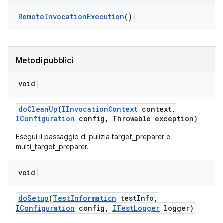
Remote
Invocation
Execution
()
Metodi pubblici
void
do
Clean
Up
(
IInvocation
Context
context
,
IConfiguration
config
,
Throwable exception)
Esegui il passaggio di pulizia target_preparer e
multi_target_preparer.
void
do
Setup
(
Test
Information
test
Info
,
IConfiguration
config
,
ITest
Logger
logger)