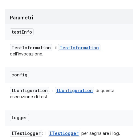
Parametri
test
Info
Test
Information
Test
Information
: il
dell'invocazione.
config
IConfiguration
IConfiguration
: il
di questa
esecuzione di test.
logger
ITest
Logger
ITest
Logger
: il
per segnalare i log.