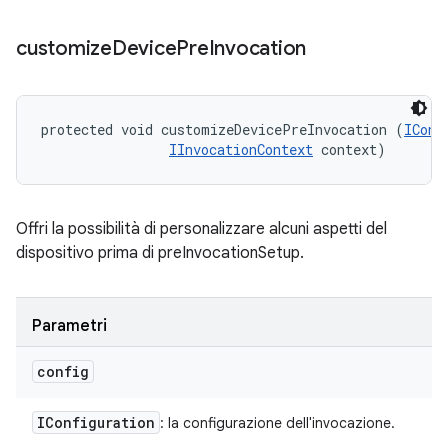
customize
Device
Pre
Invocation
protected void customizeDevicePreInvocation (
IConf
IInvocationContext
 context)
Offri la possibilità di personalizzare alcuni aspetti del
dispositivo prima di preInvocationSetup.
Parametri
config
IConfiguration
: la configurazione dell'invocazione.