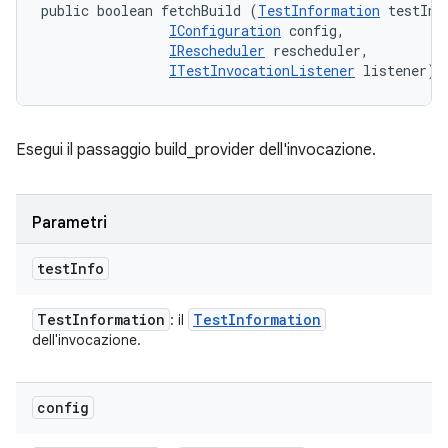
public boolean fetchBuild (
TestInformation
 testInfo
IConfiguration
 config, 

IRescheduler
 rescheduler, 

ITestInvocationListener
 listener)
Esegui il passaggio build_provider dell'invocazione.
Parametri
test
Info
Test
Information
Test
Information
: il
dell'invocazione.
config