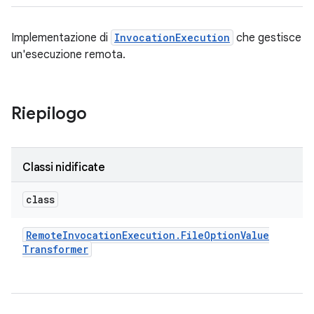
Implementazione di
InvocationExecution
che gestisce
un'esecuzione remota.
Riepilogo
Classi nidificate
class
Remote
Invocation
Execution
.
File
Option
Value
Transformer